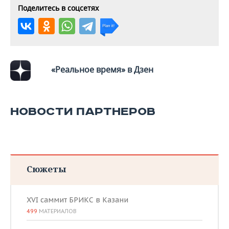
ВОДНЫЕ ВИДЫ СПОРТА
ОБРАЗОВАНИЕ
Поделитесь в соцсетях
ХОККЕЙ С МЯЧОМ
ПРОИСШЕСТВИЯ
«Реальное время» в Дзен
НОВОСТИ ПАРТНЕРОВ
Сюжеты
XVI саммит БРИКС в Казани
499
МАТЕРИАЛОВ