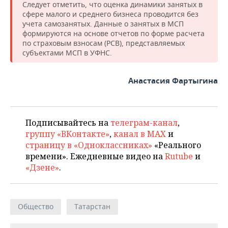
НЕФТЕХИМИЯ
Следует отметить, что оценка динамики занятых в
сфере малого и среднего бизнеса проводится без
РОЗНИЧНАЯ ТОРГОВЛЯ
НОВОСТИ ТЕХНОЛОГИЙ
МЕРОПРИЯТИЯ
учета самозанятых. Данные о занятых в МСП
НЕФТЬ
формируются на основе отчетов по форме расчета
ТРАНСПОРТ
IT
НОВОСТИ МЕРОПРИЯТИЙ
СПОРТ
по страховым взносам (РСВ), представляемых
ОПК
субъектами МСП в УФНС.
УСЛУГИ
МЕДИА
ВЫЕЗДНАЯ РЕДАКЦИЯ
НОВОСТИ СПОРТА
ОБЩЕСТВО
ЭНЕРГЕТИКА
Анастасия Фартыгина
ТЕЛЕКОММУНИКАЦИИ
БИЗНЕС-БРАНЧИ
ФУТБОЛ
НОВОСТИ ОБЩЕСТВА
ФОТОГАЛЕРЕЯ
ONLINE-КОНФЕРЕНЦИИ
ХОККЕЙ
ВЛАСТЬ
СЮЖЕТЫ
Подписывайтесь на
телеграм-канал
,
группу «ВКонтакте»
,
канал в MAX
и
ОТКРЫТАЯ ЛЕКЦИЯ
БАСКЕТБОЛ
ИНФРАСТРУКТУРА
СПРАВОЧНИК
страницу в «Одноклассниках»
«Реального
времени». Ежедневные видео на
Rutube
и
ВОЛЕЙБОЛ
ИСТОРИЯ
СПИСОК ПЕРСОН
ПОЛНАЯ ВЕРСИЯ
«Дзене»
.
КИБЕРСПОРТ
КУЛЬТУРА
СПИСОК КОМПАНИЙ
ФИГУРНОЕ КАТАНИЕ
МЕДИЦИНА
Общество
Татарстан