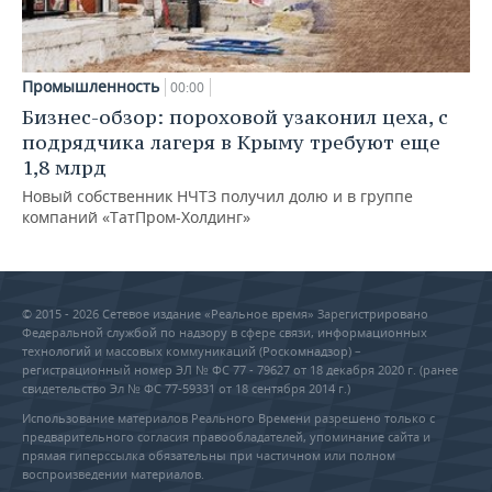
Промышленность
00:00
Бизнес-обзор: пороховой узаконил цеха, с
подрядчика лагеря в Крыму требуют еще
1,8 млрд
Новый собственник НЧТЗ получил долю и в группе
компаний «ТатПром-Холдинг»
© 2015 - 2026 Сетевое издание «Реальное время» Зарегистрировано
Федеральной службой по надзору в сфере связи, информационных
технологий и массовых коммуникаций (Роскомнадзор) –
регистрационный номер ЭЛ № ФС 77 - 79627 от 18 декабря 2020 г. (ранее
свидетельство Эл № ФС 77-59331 от 18 сентября 2014 г.)
Использование материалов Реального Времени разрешено только с
предварительного согласия правообладателей, упоминание сайта и
прямая гиперссылка обязательны при частичном или полном
воспроизведении материалов.