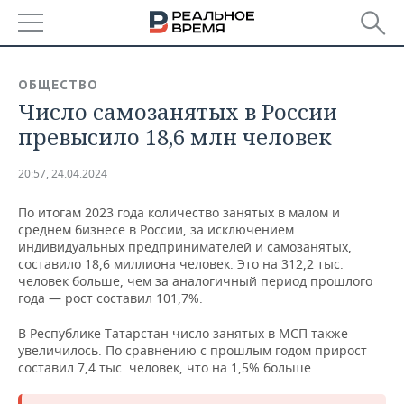
РЕГИОНЫ
ОБЩЕСТВО
Число самозанятых в России
БАШКОРТОСТАН
НОВОСТИ
превысило 18,6 млн человек
ТАТАРСТАН
АНАЛИТИКА
20:57, 24.04.2024
УДМУРТИЯ
НОВОСТИ АНАЛИТИКИ
ЭКОНОМИКА
По итогам 2023 года количество занятых в малом и
среднем бизнесе в России, за исключением
ДЕКЛАРАЦИИ О ДОХОДАХ
НОВОСТИ ЭКОНОМИКИ
ПРОМЫШЛЕННОСТЬ
индивидуальных предпринимателей и самозанятых,
составило 18,6 миллиона человек. Это на 312,2 тыс.
КОРОЛИ ГОСЗАКАЗА ПФО
ФИНАНСЫ
НОВОСТИ
НЕДВИЖИМОСТЬ
человек больше, чем за аналогичный период прошлого
ПРОМЫШЛЕННОСТИ
года — рост составил 101,7%.
ВУЗЫ ТАТАРСТАНА
БАНКИ
НОВОСТИ НЕДВИЖИМОСТИ
АВТО
АГРОПРОМ
В Республике Татарстан число занятых в МСП также
увеличилось. По сравнению с прошлым годом прирост
КОМУ ПРИНАДЛЕЖАТ
БЮДЖЕТ
НОВОСТИ АВТО
БИЗНЕС
составил 7,4 тыс. человек, что на 1,5% больше.
ТОРГОВЫЕ ЦЕНТРЫ
МАШИНОСТРОЕНИЕ
ТАТАРСТАНА
ИНВЕСТИЦИИ
НОВОСТИ БИЗНЕСА
ТЕХНОЛОГИИ