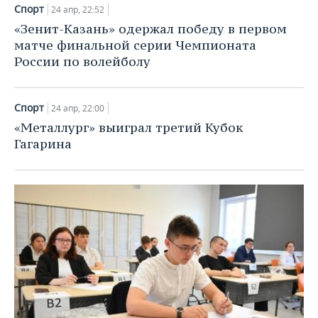
НЕФТЕХИМИЯ
Спорт
24 апр, 22:52
РОЗНИЧНАЯ ТОРГОВЛЯ
НОВОСТИ ТЕХНОЛОГИЙ
МЕРОПРИЯТИЯ
«Зенит-Казань» одержал победу в первом
НЕФТЬ
матче финальной серии Чемпионата
ТРАНСПОРТ
IT
НОВОСТИ МЕРОПРИЯТИЙ
СПОРТ
России по волейболу
ОПК
УСЛУГИ
МЕДИА
ВЫЕЗДНАЯ РЕДАКЦИЯ
НОВОСТИ СПОРТА
ОБЩЕСТВО
ЭНЕРГЕТИКА
Спорт
24 апр, 22:00
ТЕЛЕКОММУНИКАЦИИ
БИЗНЕС-БРАНЧИ
ФУТБОЛ
НОВОСТИ ОБЩЕСТВА
ФОТОГАЛЕРЕЯ
«Металлург» выиграл третий Кубок
Гагарина
ONLINE-КОНФЕРЕНЦИИ
ХОККЕЙ
ВЛАСТЬ
СЮЖЕТЫ
ОТКРЫТАЯ ЛЕКЦИЯ
БАСКЕТБОЛ
ИНФРАСТРУКТУРА
СПРАВОЧНИК
ВОЛЕЙБОЛ
ИСТОРИЯ
СПИСОК ПЕРСОН
ПОЛНАЯ ВЕРСИЯ
КИБЕРСПОРТ
КУЛЬТУРА
СПИСОК КОМПАНИЙ
ФИГУРНОЕ КАТАНИЕ
МЕДИЦИНА