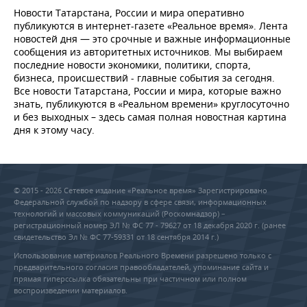
Новости Татарстана, России и мира оперативно
публикуются в интернет-газете «Реальное время». Лента
новостей дня — это срочные и важные информационные
сообщения из авторитетных источников. Мы выбираем
последние новости экономики, политики, спорта,
бизнеса, происшествий - главные события за сегодня.
Все новости Татарстана, России и мира, которые важно
знать, публикуются в «Реальном времени» круглосуточно
и без выходных – здесь самая полная новостная картина
дня к этому часу.
© 2015 - 2026 Сетевое издание «Реальное время» Зарегистрировано
Федеральной службой по надзору в сфере связи, информационных
технологий и массовых коммуникаций (Роскомнадзор) –
регистрационный номер ЭЛ № ФС 77 - 79627 от 18 декабря 2020 г. (ранее
свидетельство Эл № ФС 77-59331 от 18 сентября 2014 г.)
Использование материалов Реального Времени разрешено только с
предварительного согласия правообладателей, упоминание сайта и
прямая гиперссылка обязательны при частичном или полном
воспроизведении материалов.