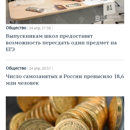
ВОДНЫЕ ВИДЫ СПОРТА
ОБРАЗОВАНИЕ
ХОККЕЙ С МЯЧОМ
ПРОИСШЕСТВИЯ
Общество
24 апр, 21:58
Выпускникам школ предоставят
возможность пересдать один предмет на
ЕГЭ
Общество
24 апр, 20:57
Число самозанятых в России превысило 18,6
млн человек