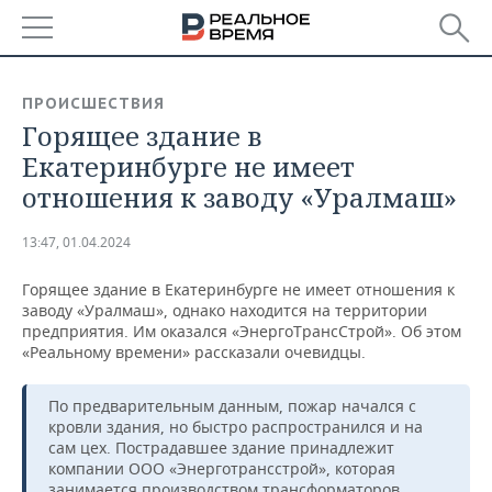
РЕГИОНЫ
ПРОИСШЕСТВИЯ
Горящее здание в
БАШКОРТОСТАН
НОВОСТИ
Екатеринбурге не имеет
ТАТАРСТАН
АНАЛИТИКА
отношения к заводу «Уралмаш»
УДМУРТИЯ
НОВОСТИ АНАЛИТИКИ
ЭКОНОМИКА
13:47, 01.04.2024
ДЕКЛАРАЦИИ О ДОХОДАХ
НОВОСТИ ЭКОНОМИКИ
ПРОМЫШЛЕННОСТЬ
Горящее здание в Екатеринбурге не имеет отношения к
заводу «Уралмаш», однако находится на территории
КОРОЛИ ГОСЗАКАЗА ПФО
ФИНАНСЫ
НОВОСТИ
НЕДВИЖИМОСТЬ
предприятия. Им оказался «ЭнергоТрансСтрой». Об этом
ПРОМЫШЛЕННОСТИ
«Реальному времени» рассказали очевидцы.
ВУЗЫ ТАТАРСТАНА
БАНКИ
НОВОСТИ НЕДВИЖИМОСТИ
АВТО
АГРОПРОМ
По предварительным данным, пожар начался с
кровли здания, но быстро распространился и на
КОМУ ПРИНАДЛЕЖАТ
БЮДЖЕТ
НОВОСТИ АВТО
БИЗНЕС
ТОРГОВЫЕ ЦЕНТРЫ
МАШИНОСТРОЕНИЕ
сам цех. Пострадавшее здание принадлежит
ТАТАРСТАНА
компании ООО «Энерготрансстрой», которая
ИНВЕСТИЦИИ
НОВОСТИ БИЗНЕСА
ТЕХНОЛОГИИ
занимается производством трансформаторов,