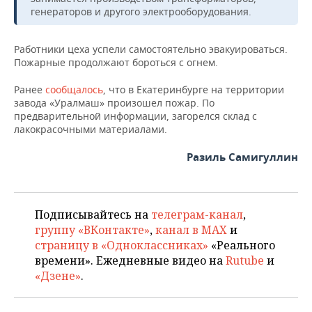
НЕФТЕХИМИЯ
генераторов и другого электрооборудования.
РОЗНИЧНАЯ ТОРГОВЛЯ
НОВОСТИ ТЕХНОЛОГИЙ
МЕРОПРИЯТИЯ
НЕФТЬ
Работники цеха успели самостоятельно эвакуироваться.
ТРАНСПОРТ
IT
НОВОСТИ МЕРОПРИЯТИЙ
СПОРТ
Пожарные продолжают бороться с огнем.
ОПК
Ранее
УСЛУГИ
МЕДИА
ВЫЕЗДНАЯ РЕДАКЦИЯ
НОВОСТИ СПОРТА
сообщалось
, что в Екатеринбурге на территории
ОБЩЕСТВО
ЭНЕРГЕТИКА
завода «Уралмаш» произошел пожар. По
предварительной информации, загорелся склад с
ТЕЛЕКОММУНИКАЦИИ
БИЗНЕС-БРАНЧИ
ФУТБОЛ
НОВОСТИ ОБЩЕСТВА
ФОТОГАЛЕРЕЯ
лакокрасочными материалами.
ONLINE-КОНФЕРЕНЦИИ
ХОККЕЙ
ВЛАСТЬ
СЮЖЕТЫ
Разиль Самигуллин
ОТКРЫТАЯ ЛЕКЦИЯ
БАСКЕТБОЛ
ИНФРАСТРУКТУРА
СПРАВОЧНИК
Подписывайтесь на
телеграм-канал
,
ВОЛЕЙБОЛ
ИСТОРИЯ
СПИСОК ПЕРСОН
ПОЛНАЯ ВЕРСИЯ
группу «ВКонтакте»
,
канал в MAX
и
страницу в «Одноклассниках»
«Реального
КИБЕРСПОРТ
КУЛЬТУРА
СПИСОК КОМПАНИЙ
времени». Ежедневные видео на
Rutube
и
«Дзене»
.
ФИГУРНОЕ КАТАНИЕ
МЕДИЦИНА