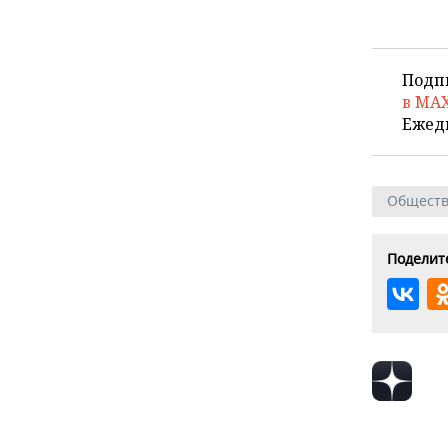
Подп
в MA
Ежед
Общест
Поделите