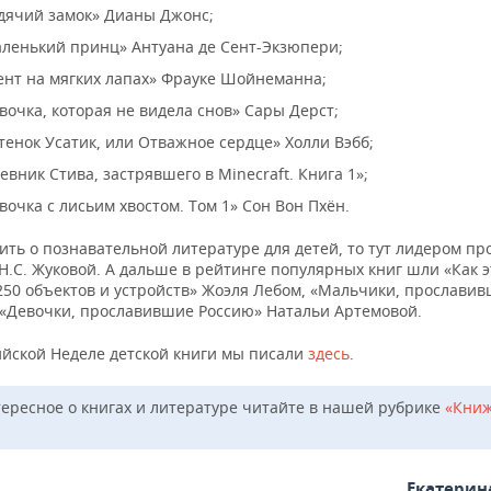
дячий замок» Дианы Джонс;
ленький принц» Антуана де Сент-Экзюпери;
ент на мягких лапах» Фрауке Шойнеманна;
вочка, которая не видела снов» Сары Дерст;
тенок Усатик, или Отважное сердце» Холли Вэбб;
евник Стива, застрявшего в Minecraft. Книга 1»;
вочка с лисьим хвостом. Том 1» Сон Вон Пхён.
ить о познавательной литературе для детей, то тут лидером пр
Н.С. Жуковой. А дальше в рейтинге популярных книг шли «Как э
 250 объектов и устройств» Жоэля Лебом, «Мальчики, прослави
 «Девочки, прославившие Россию» Натальи Артемовой.
ийской Неделе детской книги мы писали
здесь
.
тересное о книгах и литературе читайте в нашей рубрике
«Кни
Екатерин