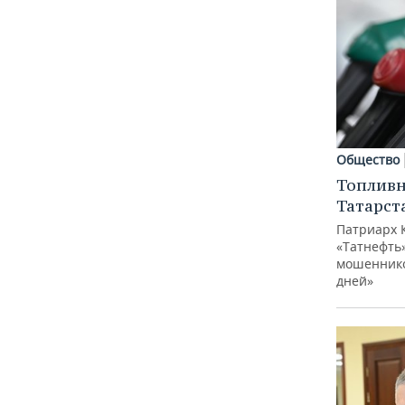
Общество
Топливн
Татарст
Патриарх 
«Татнефть»
мошеннико
дней»