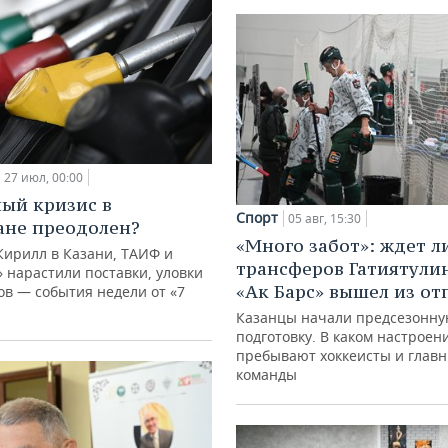
27 июл, 00:00
ый кризис в
Спорт
05 авг, 15:30
ане преодолен?
«Много забот»: ждет л
Кирилл в Казани, ТАИФ и
трансферов Гатиятулин
 нарастили поставки, уловки
«Ак Барс» вышел из от
в — события недели от «7
Казанцы начали предсезонн
подготовку. В каком настроен
пребывают хоккеисты и глав
команды