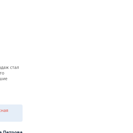
одаж стал
то
вшие
жная
а Петрова