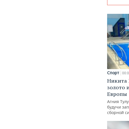
Спорт
00:
Никита 
золото 
Европы
Агния Тул
будучи зап
сборной с