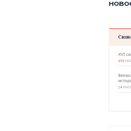
НОВО
Сюж
XVI с
499
МА
Велик
истор
24
МАТ