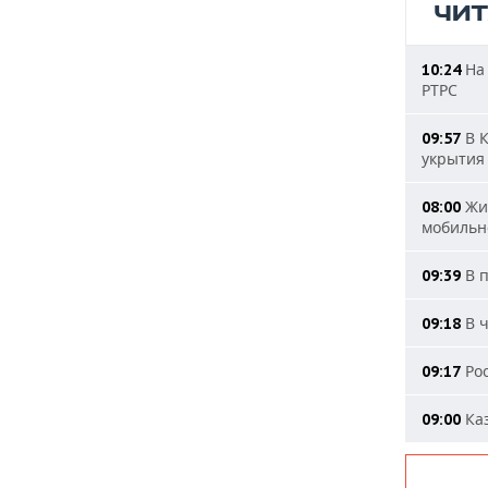
ЧИ
На 
10:24
РТРС
В К
09:57
укрытия
Жит
08:00
мобильн
В п
09:39
В ч
09:18
Рос
09:17
Каз
09:00