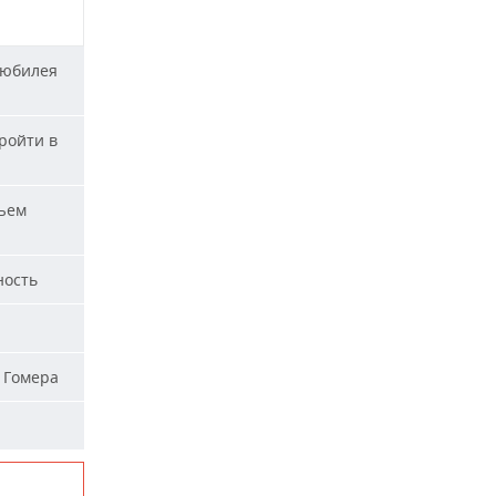
 юбилея
ройти в
ъем
ность
 Гомера