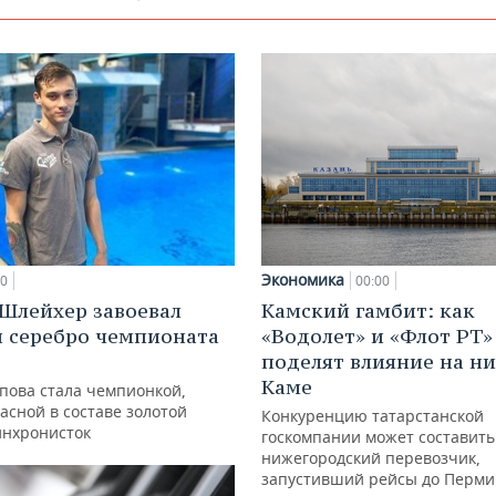
Экономика
00:00
00
Камский гамбит: как
Шлейхер завоевал
«Водолет» и «Флот РТ»
и серебро чемпионата
поделят влияние на н
Каме
упова стала чемпионкой,
асной в составе золотой
Конкуренцию татарстанской
инхронисток
госкомпании может составить
нижегородский перевозчик,
запустивший рейсы до Перми