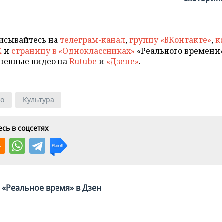
исывайтесь на
телеграм-канал
,
группу «ВКонтакте»
,
к
X
и
страницу в «Одноклассниках»
«Реального времени»
невные видео на
Rutube
и
«Дзене»
.
во
Культура
сь в соцсетях
«Реальное время» в Дзен