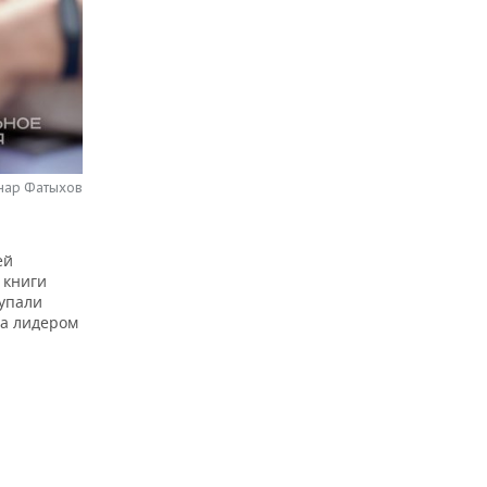
нар Фатыхов
ей
 книги
купали
ла лидером