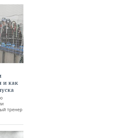
и
 и как
пуска
ую
ии
ный тренер