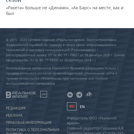
«Ракета» больше не «Динамо», «Ак Барс» на месте, как и
был
© 2015 - 2026 Сетевое издание «Реальное время» Зарегистрировано
Федеральной службой по надзору в сфере связи, информационных
технологий и массовых коммуникаций (Роскомнадзор) –
регистрационный номер ЭЛ № ФС 77 - 79627 от 18 декабря 2020 г. (ранее
свидетельство Эл № ФС 77-59331 от 18 сентября 2014 г.)
Использование материалов Реального Времени разрешено только с
предварительного согласия правообладателей, упоминание сайта и
прямая гиперссылка обязательны при частичном или полном
воспроизведении материалов.
18+
RU
EN
РЕДАКЦИЯ
РЕКЛАМА
Учредитель ООО «Реальное
ПРАВОВАЯ ИНФОРМАЦИЯ
время»
Главный редактор Саушина А.А.
ПОЛИТИКА О ПЕРСОНАЛЬНЫХ
Телефон редакции: +7 (843) 222-
ДАННЫХ