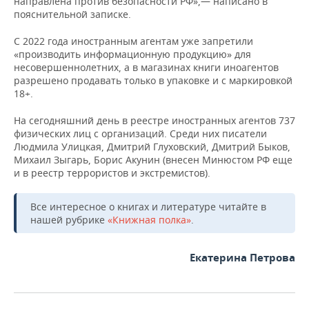
направлена против безопасности РФ»,— написано в
ВОДНЫЕ ВИДЫ СПОРТА
ОБРАЗОВАНИЕ
пояснительной записке.
ХОККЕЙ С МЯЧОМ
ПРОИСШЕСТВИЯ
С 2022 года иностранным агентам уже запретили
«производить информационную продукцию» для
несовершеннолетних, а в магазинах книги иноагентов
разрешено продавать только в упаковке и с маркировкой
18+.
На сегодняшний день в реестре иностранных агентов 737
физических лиц с организаций. Среди них писатели
Людмила Улицкая, Дмитрий Глуховский, Дмитрий Быков,
Михаил Зыгарь, Борис Акунин (внесен Минюстом РФ еще
и в реестр террористов и экстремистов).
Все интересное о книгах и литературе читайте в
нашей рубрике
«Книжная полка»
.
Екатерина Петрова