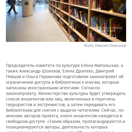
НЕФТЕХИМИЯ
РОЗНИЧНАЯ ТОРГОВЛЯ
НОВОСТИ ТЕХНОЛОГИЙ
МЕРОПРИЯТИЯ
НЕФТЬ
ТРАНСПОРТ
IT
НОВОСТИ МЕРОПРИЯТИЙ
СПОРТ
ОПК
УСЛУГИ
МЕДИА
ВЫЕЗДНАЯ РЕДАКЦИЯ
НОВОСТИ СПОРТА
ОБЩЕСТВО
ЭНЕРГЕТИКА
Фото: Максим Платонов
ТЕЛЕКОММУНИКАЦИИ
БИЗНЕС-БРАНЧИ
ФУТБОЛ
НОВОСТИ ОБЩЕСТВА
ФОТОГАЛЕРЕЯ
ONLINE-КОНФЕРЕНЦИИ
ХОККЕЙ
ВЛАСТЬ
СЮЖЕТЫ
Председатель комитета по культуре Елена Ямпольская, а
также Александр Шолохов, Елена Драпеко, Дмитрий
Певцов и Ольга Германова подготовили законопроект об
ОТКРЫТАЯ ЛЕКЦИЯ
БАСКЕТБОЛ
ИНФРАСТРУКТУРА
СПРАВОЧНИК
ограничении доступа в библиотеках к книгам, которые
написаны иностранными агентами. Согласно
ВОЛЕЙБОЛ
ИСТОРИЯ
СПИСОК ПЕРСОН
ПОЛНАЯ ВЕРСИЯ
законопроекту, Министерство культуры будет утверждать
список иноагентов или лиц, включенных в перечень
террористов и экстремистов, а затем передавать его
КИБЕРСПОРТ
КУЛЬТУРА
СПИСОК КОМПАНИЙ
библиотекам для снятия с выдачи читателям. Сейчас, по
мнению авторов проекта, книги иноагентов находятся в
ФИГУРНОЕ КАТАНИЕ
МЕДИЦИНА
свободном доступе. «Таким образом, пропагандируются и
позиционируются авторы, деятельность которых