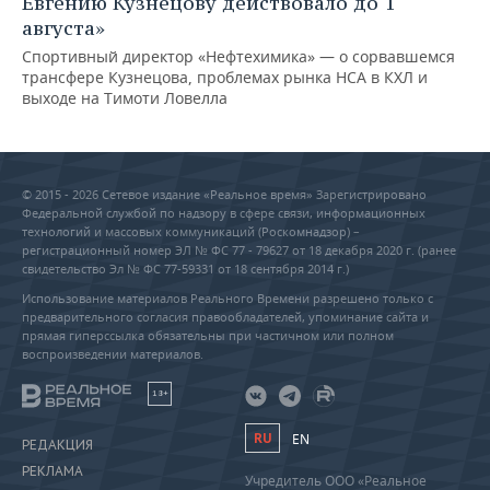
Евгению Кузнецову действовало до 1
августа»
Спортивный директор «Нефтехимика» — о сорвавшемся
трансфере Кузнецова, проблемах рынка НСА в КХЛ и
выходе на Тимоти Ловелла
© 2015 - 2026 Сетевое издание «Реальное время» Зарегистрировано
Федеральной службой по надзору в сфере связи, информационных
технологий и массовых коммуникаций (Роскомнадзор) –
регистрационный номер ЭЛ № ФС 77 - 79627 от 18 декабря 2020 г. (ранее
свидетельство Эл № ФС 77-59331 от 18 сентября 2014 г.)
Использование материалов Реального Времени разрешено только с
предварительного согласия правообладателей, упоминание сайта и
прямая гиперссылка обязательны при частичном или полном
воспроизведении материалов.
18+
RU
EN
РЕДАКЦИЯ
РЕКЛАМА
Учредитель ООО «Реальное