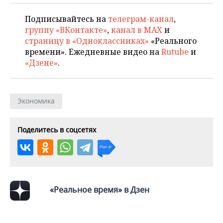
ВОДНЫЕ ВИДЫ СПОРТА
ОБРАЗОВАНИЕ
Подписывайтесь на
телеграм-канал
,
ХОККЕЙ С МЯЧОМ
ПРОИСШЕСТВИЯ
группу «ВКонтакте»
,
канал в MAX
и
страницу в «Одноклассниках»
«Реального
времени». Ежедневные видео на
Rutube
и
«Дзене»
.
Экономика
Поделитесь в соцсетях
«Реальное время» в Дзен