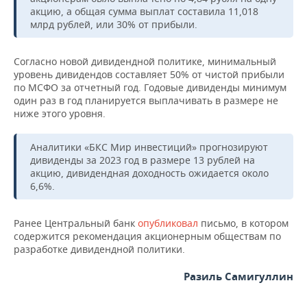
НЕФТЕХИМИЯ
акцию, а общая сумма выплат составила 11,018
млрд рублей, или 30% от прибыли.
РОЗНИЧНАЯ ТОРГОВЛЯ
НОВОСТИ ТЕХНОЛОГИЙ
МЕРОПРИЯТИЯ
НЕФТЬ
ТРАНСПОРТ
IT
НОВОСТИ МЕРОПРИЯТИЙ
СПОРТ
Согласно новой дивидендной политике, минимальный
ОПК
уровень дивидендов составляет 50% от чистой прибыли
по МСФО за отчетный год. Годовые дивиденды минимум
УСЛУГИ
МЕДИА
ВЫЕЗДНАЯ РЕДАКЦИЯ
НОВОСТИ СПОРТА
ОБЩЕСТВО
ЭНЕРГЕТИКА
один раз в год планируется выплачивать в размере не
ниже этого уровня.
ТЕЛЕКОММУНИКАЦИИ
БИЗНЕС-БРАНЧИ
ФУТБОЛ
НОВОСТИ ОБЩЕСТВА
ФОТОГАЛЕРЕЯ
Аналитики «БКС Мир инвестиций» прогнозируют
ONLINE-КОНФЕРЕНЦИИ
ХОККЕЙ
ВЛАСТЬ
СЮЖЕТЫ
дивиденды за 2023 год в размере 13 рублей на
акцию, дивидендная доходность ожидается около
ОТКРЫТАЯ ЛЕКЦИЯ
БАСКЕТБОЛ
ИНФРАСТРУКТУРА
СПРАВОЧНИК
6,6%.
ВОЛЕЙБОЛ
ИСТОРИЯ
СПИСОК ПЕРСОН
ПОЛНАЯ ВЕРСИЯ
Ранее Центральный банк
опубликовал
письмо, в котором
содержится рекомендация акционерным обществам по
КИБЕРСПОРТ
КУЛЬТУРА
СПИСОК КОМПАНИЙ
разработке дивидендной политики.
Разиль Самигуллин
ФИГУРНОЕ КАТАНИЕ
МЕДИЦИНА