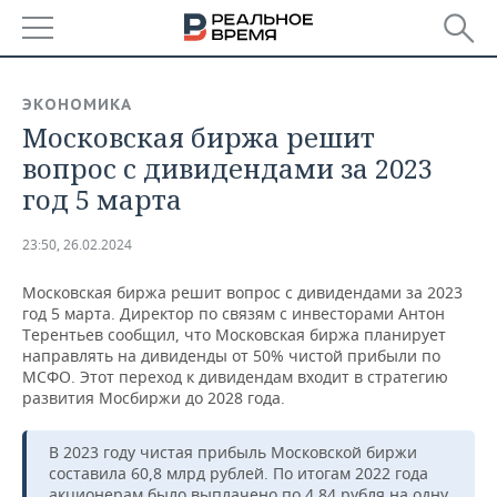
РЕГИОНЫ
ЭКОНОМИКА
Московская биржа решит
БАШКОРТОСТАН
НОВОСТИ
вопрос с дивидендами за 2023
ТАТАРСТАН
АНАЛИТИКА
год 5 марта
УДМУРТИЯ
НОВОСТИ АНАЛИТИКИ
ЭКОНОМИКА
23:50, 26.02.2024
ДЕКЛАРАЦИИ О ДОХОДАХ
НОВОСТИ ЭКОНОМИКИ
ПРОМЫШЛЕННОСТЬ
Московская биржа решит вопрос с дивидендами за 2023
год 5 марта. Директор по связям с инвесторами Антон
КОРОЛИ ГОСЗАКАЗА ПФО
ФИНАНСЫ
НОВОСТИ
НЕДВИЖИМОСТЬ
Терентьев сообщил, что Московская биржа планирует
ПРОМЫШЛЕННОСТИ
направлять на дивиденды от 50% чистой прибыли по
МСФО. Этот переход к дивидендам входит в стратегию
ВУЗЫ ТАТАРСТАНА
БАНКИ
НОВОСТИ НЕДВИЖИМОСТИ
АВТО
развития Мосбиржи до 2028 года.
АГРОПРОМ
КОМУ ПРИНАДЛЕЖАТ
БЮДЖЕТ
НОВОСТИ АВТО
БИЗНЕС
ТОРГОВЫЕ ЦЕНТРЫ
МАШИНОСТРОЕНИЕ
В 2023 году чистая прибыль Московской биржи
ТАТАРСТАНА
составила 60,8 млрд рублей. По итогам 2022 года
ИНВЕСТИЦИИ
НОВОСТИ БИЗНЕСА
ТЕХНОЛОГИИ
акционерам было выплачено по 4,84 рубля на одну