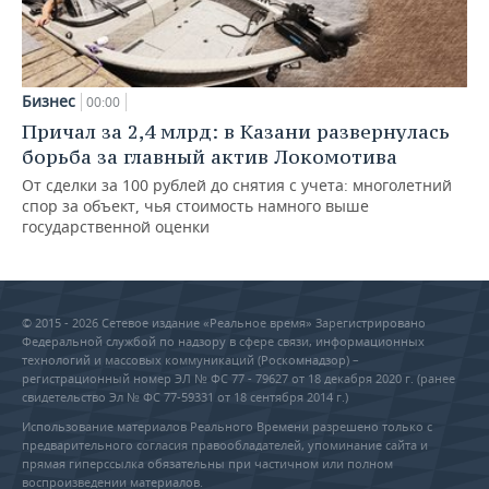
Бизнес
00:00
Причал за 2,4 млрд: в Казани развернулась
борьба за главный актив Локомотива
От сделки за 100 рублей до снятия с учета: многолетний
спор за объект, чья стоимость намного выше
государственной оценки
© 2015 - 2026 Сетевое издание «Реальное время» Зарегистрировано
Федеральной службой по надзору в сфере связи, информационных
технологий и массовых коммуникаций (Роскомнадзор) –
регистрационный номер ЭЛ № ФС 77 - 79627 от 18 декабря 2020 г. (ранее
свидетельство Эл № ФС 77-59331 от 18 сентября 2014 г.)
Использование материалов Реального Времени разрешено только с
предварительного согласия правообладателей, упоминание сайта и
прямая гиперссылка обязательны при частичном или полном
воспроизведении материалов.