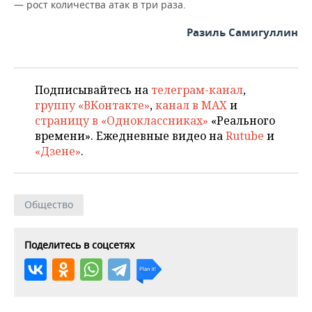
НЕФТЕХИМИЯ
— рост количества атак в три раза.
РОЗНИЧНАЯ ТОРГОВЛЯ
НОВОСТИ ТЕХНОЛОГИЙ
МЕРОПРИЯТИЯ
Разиль Самигуллин
НЕФТЬ
ТРАНСПОРТ
IT
НОВОСТИ МЕРОПРИЯТИЙ
СПОРТ
ОПК
Подписывайтесь на
телеграм-канал
,
УСЛУГИ
МЕДИА
ВЫЕЗДНАЯ РЕДАКЦИЯ
НОВОСТИ СПОРТА
ОБЩЕСТВО
ЭНЕРГЕТИКА
группу «ВКонтакте»
,
канал в MAX
и
страницу в «Одноклассниках»
«Реального
ТЕЛЕКОММУНИКАЦИИ
БИЗНЕС-БРАНЧИ
ФУТБОЛ
НОВОСТИ ОБЩЕСТВА
ФОТОГАЛЕРЕЯ
времени». Ежедневные видео на
Rutube
и
«Дзене»
.
ONLINE-КОНФЕРЕНЦИИ
ХОККЕЙ
ВЛАСТЬ
СЮЖЕТЫ
ОТКРЫТАЯ ЛЕКЦИЯ
БАСКЕТБОЛ
ИНФРАСТРУКТУРА
СПРАВОЧНИК
Общество
ВОЛЕЙБОЛ
ИСТОРИЯ
СПИСОК ПЕРСОН
ПОЛНАЯ ВЕРСИЯ
Поделитесь в соцсетях
КИБЕРСПОРТ
КУЛЬТУРА
СПИСОК КОМПАНИЙ
ФИГУРНОЕ КАТАНИЕ
МЕДИЦИНА