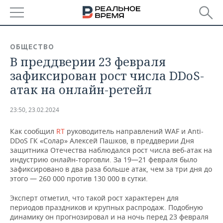
РЕГИОНЫ
ОБЩЕСТВО
В преддверии 23 февраля
БАШКОРТОСТАН
НОВОСТИ
зафиксирован рост числа DDoS-
ТАТАРСТАН
АНАЛИТИКА
атак на онлайн-ретейл
УДМУРТИЯ
НОВОСТИ АНАЛИТИКИ
ЭКОНОМИКА
23:50, 23.02.2024
ДЕКЛАРАЦИИ О ДОХОДАХ
НОВОСТИ ЭКОНОМИКИ
ПРОМЫШЛЕННОСТЬ
Как сообщил
RT
руководитель направлений WAF и Anti-
DDoS ГК «Солар» Алексей Пашков, в преддверии Дня
КОРОЛИ ГОСЗАКАЗА ПФО
ФИНАНСЫ
НОВОСТИ
НЕДВИЖИМОСТЬ
защитника Отечества наблюдался рост числа веб-атак на
ПРОМЫШЛЕННОСТИ
индустрию онлайн-торговли. За 19—21 февраля было
зафиксировано в два раза больше атак, чем за три дня до
ВУЗЫ ТАТАРСТАНА
БАНКИ
НОВОСТИ НЕДВИЖИМОСТИ
АВТО
этого — 260 000 против 130 000 в сутки.
АГРОПРОМ
КОМУ ПРИНАДЛЕЖАТ
БЮДЖЕТ
НОВОСТИ АВТО
БИЗНЕС
Эксперт отметил, что такой рост характерен для
ТОРГОВЫЕ ЦЕНТРЫ
МАШИНОСТРОЕНИЕ
периодов праздников и крупных распродаж. Подобную
ТАТАРСТАНА
динамику он прогнозировал и на ночь перед 23 февраля
ИНВЕСТИЦИИ
НОВОСТИ БИЗНЕСА
ТЕХНОЛОГИИ