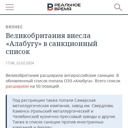
РЕГИОНЫ
БИЗНЕС
Великобритания внесла
БАШКОРТОСТАН
НОВОСТИ
«Алабугу» в санкционный
ТАТАРСТАН
АНАЛИТИКА
список
УДМУРТИЯ
НОВОСТИ АНАЛИТИКИ
ЭКОНОМИКА
17:06, 22.02.2024
ДЕКЛАРАЦИИ О ДОХОДАХ
НОВОСТИ ЭКОНОМИКИ
ПРОМЫШЛЕННОСТЬ
Великобритания расширила антироссийские санкции. В
обновленный список попала ОЭЗ «Алабуга». Всего список
КОРОЛИ ГОСЗАКАЗА ПФО
ФИНАНСЫ
НОВОСТИ
НЕДВИЖИМОСТЬ
расширили
на 50 позиций.
ПРОМЫШЛЕННОСТИ
ВУЗЫ ТАТАРСТАНА
БАНКИ
НОВОСТИ НЕДВИЖИМОСТИ
АВТО
Под рестрикции также попали Самарская
АГРОПРОМ
металлургическая компания, завод им. Свердлова,
Каменск-Уральский металлургический и
КОМУ ПРИНАДЛЕЖАТ
БЮДЖЕТ
НОВОСТИ АВТО
БИЗНЕС
ТОРГОВЫЕ ЦЕНТРЫ
МАШИНОСТРОЕНИЕ
Челябинский кузнечно-прессовый заводы и другие.
ТАТАРСТАНА
Также в списке санкции против иностранных
ИНВЕСТИЦИИ
НОВОСТИ БИЗНЕСА
ТЕХНОЛОГИИ
компаний и физлиц.