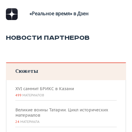
ВОДНЫЕ ВИДЫ СПОРТА
ОБРАЗОВАНИЕ
«Реальное время» в Дзен
ХОККЕЙ С МЯЧОМ
ПРОИСШЕСТВИЯ
НОВОСТИ ПАРТНЕРОВ
Сюжеты
XVI саммит БРИКС в Казани
499
МАТЕРИАЛОВ
Великие воины Татарии. Цикл исторических
материалов
24
МАТЕРИАЛА