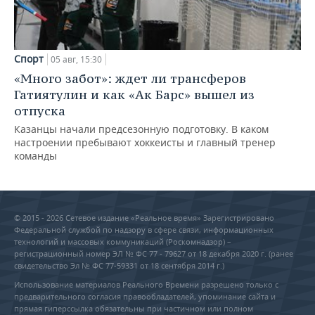
Спорт
05 авг, 15:30
«Много забот»: ждет ли трансферов
Гатиятулин и как «Ак Барс» вышел из
отпуска
Казанцы начали предсезонную подготовку. В каком
настроении пребывают хоккеисты и главный тренер
команды
© 2015 - 2026 Сетевое издание «Реальное время» Зарегистрировано
Федеральной службой по надзору в сфере связи, информационных
технологий и массовых коммуникаций (Роскомнадзор) –
регистрационный номер ЭЛ № ФС 77 - 79627 от 18 декабря 2020 г. (ранее
свидетельство Эл № ФС 77-59331 от 18 сентября 2014 г.)
Использование материалов Реального Времени разрешено только с
предварительного согласия правообладателей, упоминание сайта и
прямая гиперссылка обязательны при частичном или полном