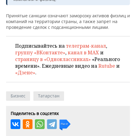
НЕФТЕХИМИЯ
РОЗНИЧНАЯ ТОРГОВЛЯ
НОВОСТИ ТЕХНОЛОГИЙ
МЕРОПРИЯТИЯ
Принятые санкции означают заморозку активов физлиц и
НЕФТЬ
компаний на территории страны, а также запрет на
ТРАНСПОРТ
IT
НОВОСТИ МЕРОПРИЯТИЙ
СПОРТ
проведение сделок с подсанкционными лицами.
ОПК
УСЛУГИ
МЕДИА
ВЫЕЗДНАЯ РЕДАКЦИЯ
НОВОСТИ СПОРТА
ОБЩЕСТВО
ЭНЕРГЕТИКА
Подписывайтесь на
телеграм-канал
,
группу «ВКонтакте»
,
канал в MAX
и
ТЕЛЕКОММУНИКАЦИИ
БИЗНЕС-БРАНЧИ
ФУТБОЛ
НОВОСТИ ОБЩЕСТВА
ФОТОГАЛЕРЕЯ
страницу в «Одноклассниках»
«Реального
времени». Ежедневные видео на
Rutube
и
ONLINE-КОНФЕРЕНЦИИ
ХОККЕЙ
ВЛАСТЬ
СЮЖЕТЫ
«Дзене»
.
ОТКРЫТАЯ ЛЕКЦИЯ
БАСКЕТБОЛ
ИНФРАСТРУКТУРА
СПРАВОЧНИК
ВОЛЕЙБОЛ
ИСТОРИЯ
СПИСОК ПЕРСОН
ПОЛНАЯ ВЕРСИЯ
Бизнес
Татарстан
КИБЕРСПОРТ
КУЛЬТУРА
СПИСОК КОМПАНИЙ
Поделитесь в соцсетях
ФИГУРНОЕ КАТАНИЕ
МЕДИЦИНА