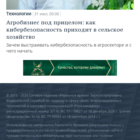
Технологии
31 июл, 00:00
Агробизнес под прицелом: как
кибербезопасность приходит в сельское
хозяйство
Зачем выстраивать кибербезопасность в агросекторе и с
чего начать
© 2015 - 2026 Сетевое издание «Реальное время» Зарегистрировано
Федеральной службой по надзору в сфере связи, информационных
технологий и массовых коммуникаций (Роскомнадзор) –
регистрационный номер ЭЛ № ФС 77 - 79627 от 18 декабря 2020 г. (ранее
свидетельство Эл № ФС 77-59331 от 18 сентября 2014 г.)
Использование материалов Реального Времени разрешено только с
предварительного согласия правообладателей, упоминание сайта и
прямая гиперссылка обязательны при частичном или полном