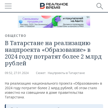
РЕГИОНЫ
БАШКОРТОСТАН
НОВОСТИ
ОБЩЕСТВО
ТАТАРСТАН
АНАЛИТИКА
В Татарстане на реализацию
нацпроекта «Образование» в
УДМУРТИЯ
НОВОСТИ АНАЛИТИКИ
ЭКОНОМИКА
2024 году потратят более 2 млрд
рублей
ДЕКЛАРАЦИИ О ДОХОДАХ
НОВОСТИ ЭКОНОМИКИ
ПРОМЫШЛЕННОСТЬ
КОРОЛИ ГОСЗАКАЗА ПФО
ФИНАНСЫ
НОВОСТИ
НЕДВИЖИМОСТЬ
09:52, 27.01.2024
Сюжет:
Нацпроекты в Татарстане
ПРОМЫШЛЕННОСТИ
На реализацию национального проекта «Образование» в
ВУЗЫ ТАТАРСТАНА
БАНКИ
НОВОСТИ НЕДВИЖИМОСТИ
АВТО
АГРОПРОМ
2024 году потратят более 2 млрд рублей, об этом стало
известно на совещании в доме правительства
КОМУ ПРИНАДЛЕЖАТ
БЮДЖЕТ
НОВОСТИ АВТО
БИЗНЕС
Татарстана.
ТОРГОВЫЕ ЦЕНТРЫ
МАШИНОСТРОЕНИЕ
ТАТАРСТАНА
ИНВЕСТИЦИИ
НОВОСТИ БИЗНЕСА
ТЕХНОЛОГИИ