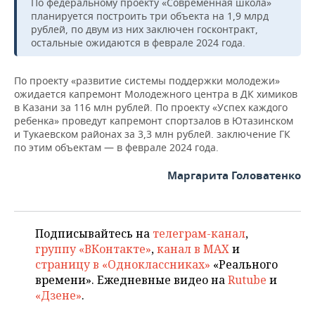
По федеральному проекту «Современная школа»
НЕФТЕХИМИЯ
планируется построить три объекта на 1,9 млрд
РОЗНИЧНАЯ ТОРГОВЛЯ
НОВОСТИ ТЕХНОЛОГИЙ
МЕРОПРИЯТИЯ
рублей, по двум из них заключен госконтракт,
НЕФТЬ
остальные ожидаются в феврале 2024 года.
ТРАНСПОРТ
IT
НОВОСТИ МЕРОПРИЯТИЙ
СПОРТ
ОПК
По проекту «развитие системы поддержки молодежи»
УСЛУГИ
МЕДИА
ВЫЕЗДНАЯ РЕДАКЦИЯ
НОВОСТИ СПОРТА
ОБЩЕСТВО
ожидается капремонт Молодежного центра в ДК химиков
ЭНЕРГЕТИКА
в Казани за 116 млн рублей. По проекту «Успех каждого
ребенка» проведут капремонт спортзалов в Ютазинском
ТЕЛЕКОММУНИКАЦИИ
БИЗНЕС-БРАНЧИ
ФУТБОЛ
НОВОСТИ ОБЩЕСТВА
ФОТОГАЛЕРЕЯ
и Тукаевском районах за 3,3 млн рублей. заключение ГК
по этим объектам — в феврале 2024 года.
ONLINE-КОНФЕРЕНЦИИ
ХОККЕЙ
ВЛАСТЬ
СЮЖЕТЫ
Маргарита Головатенко
ОТКРЫТАЯ ЛЕКЦИЯ
БАСКЕТБОЛ
ИНФРАСТРУКТУРА
СПРАВОЧНИК
ВОЛЕЙБОЛ
ИСТОРИЯ
СПИСОК ПЕРСОН
ПОЛНАЯ ВЕРСИЯ
Подписывайтесь на
телеграм-канал
,
группу «ВКонтакте»
,
канал в MAX
и
КИБЕРСПОРТ
КУЛЬТУРА
СПИСОК КОМПАНИЙ
страницу в «Одноклассниках»
«Реального
времени». Ежедневные видео на
Rutube
и
ФИГУРНОЕ КАТАНИЕ
МЕДИЦИНА
«Дзене»
.