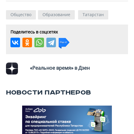
ВОДНЫЕ ВИДЫ СПОРТА
ОБРАЗОВАНИЕ
ХОККЕЙ С МЯЧОМ
ПРОИСШЕСТВИЯ
Общество
Образование
Татарстан
Поделитесь в соцсетях
«Реальное время» в Дзен
НОВОСТИ ПАРТНЕРОВ