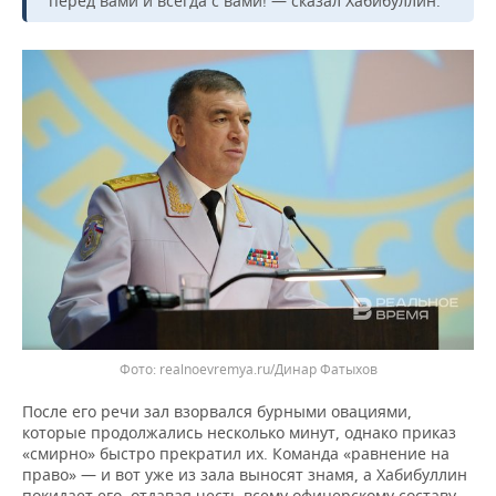
перед вами и всегда с вами! — сказал Хабибуллин.
realnoevremya.ru/Динар Фатыхов
После его речи зал взорвался бурными овациями,
которые продолжались несколько минут, однако приказ
«смирно» быстро прекратил их. Команда «равнение на
право» — и вот уже из зала выносят знамя, а Хабибуллин
покидает его, отдавая честь всему офицерскому составу.