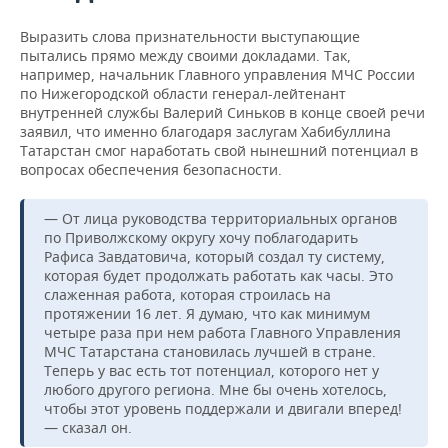
ВОДНЫЕ ВИДЫ СПОРТА
ОБРАЗОВАНИЕ
Выразить слова признательности выступающие
ХОККЕЙ С МЯЧОМ
ПРОИСШЕСТВИЯ
пытались прямо между своими докладами. Так,
например, начальник Главного управления МЧС России
по Нижегородской области генерал-лейтенант
внутренней службы Валерий Синьков в конце своей речи
заявил, что именно благодаря заслугам Хабибуллина
Татарстан смог наработать свой нынешний потенциал в
вопросах обеспечения безопасности.
— От лица руководства территориальных органов
по Приволжскому округу хочу поблагодарить
Рафиса Завдатовича, который создал ту систему,
которая будет продолжать работать как часы. Это
слаженная работа, которая строилась на
протяжении 16 лет. Я думаю, что как минимум
четыре раза при нем работа Главного Управления
МЧС Татарстана становилась лучшей в стране.
Теперь у вас есть тот потенциал, которого нет у
любого другого региона. Мне бы очень хотелось,
чтобы этот уровень поддержали и двигали вперед!
— сказал он.