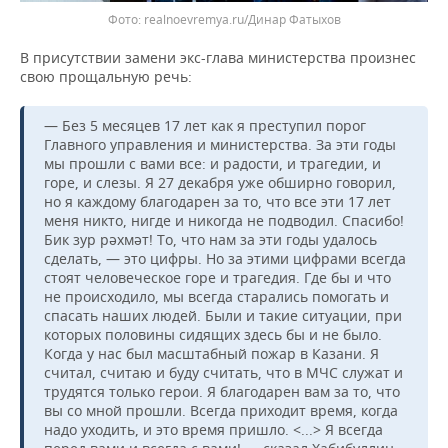
realnoevremya.ru/Динар Фатыхов
В присутствии замени экс-глава министерства произнес
свою прощальную речь:
— Без 5 месяцев 17 лет как я преступил порог
Главного управления и министерства. За эти годы
мы прошли с вами все: и радости, и трагедии, и
горе, и слезы. Я 27 декабря уже обширно говорил,
но я каждому благодарен за то, что все эти 17 лет
меня никто, нигде и никогда не подводил. Спасибо!
Бик зур рәхмәт! То, что нам за эти годы удалось
сделать, — это цифры. Но за этими цифрами всегда
стоят человеческое горе и трагедия. Где бы и что
не происходило, мы всегда старались помогать и
спасать наших людей. Были и такие ситуации, при
которых половины сидящих здесь бы и не было.
Когда у нас был масштабный пожар в Казани. Я
считал, считаю и буду считать, что в МЧС служат и
трудятся только герои. Я благодарен вам за то, что
вы со мной прошли. Всегда приходит время, когда
надо уходить, и это время пришло. <...> Я всегда