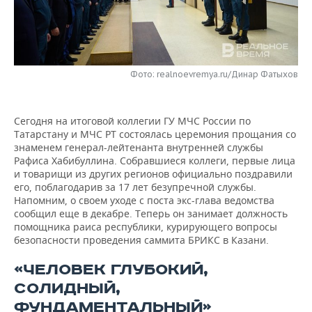
НЕФТЕХИМИЯ
РОЗНИЧНАЯ ТОРГОВЛЯ
НОВОСТИ ТЕХНОЛОГИЙ
МЕРОПРИЯТИЯ
НЕФТЬ
ТРАНСПОРТ
IT
НОВОСТИ МЕРОПРИЯТИЙ
СПОРТ
ОПК
Фото: realnoevremya.ru/Динар Фатыхов
УСЛУГИ
МЕДИА
ВЫЕЗДНАЯ РЕДАКЦИЯ
НОВОСТИ СПОРТА
ОБЩЕСТВО
ЭНЕРГЕТИКА
Сегодня на итоговой коллегии ГУ МЧС России по
ТЕЛЕКОММУНИКАЦИИ
БИЗНЕС-БРАНЧИ
ФУТБОЛ
НОВОСТИ ОБЩЕСТВА
ФОТОГАЛЕРЕЯ
Татарстану и МЧС РТ состоялась церемония прощания со
знаменем генерал-лейтенанта внутренней службы
ONLINE-КОНФЕРЕНЦИИ
ХОККЕЙ
ВЛАСТЬ
СЮЖЕТЫ
Рафиса Хабибуллина. Собравшиеся коллеги, первые лица
и товарищи из других регионов официально поздравили
ОТКРЫТАЯ ЛЕКЦИЯ
БАСКЕТБОЛ
ИНФРАСТРУКТУРА
СПРАВОЧНИК
его, поблагодарив за 17 лет безупречной службы.
Напомним, о своем уходе с поста экс-глава ведомства
сообщил еще в декабре. Теперь он занимает должность
ВОЛЕЙБОЛ
ИСТОРИЯ
СПИСОК ПЕРСОН
ПОЛНАЯ ВЕРСИЯ
помощника раиса республики, курирующего вопросы
безопасности проведения саммита БРИКС в Казани.
КИБЕРСПОРТ
КУЛЬТУРА
СПИСОК КОМПАНИЙ
«ЧЕЛОВЕК ГЛУБОКИЙ,
ФИГУРНОЕ КАТАНИЕ
МЕДИЦИНА
СОЛИДНЫЙ,
ФУНДАМЕНТАЛЬНЫЙ»