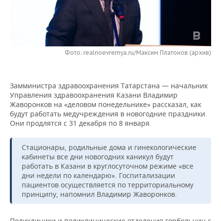
НЕФТЕХИМИЯ
РОЗНИЧНАЯ ТОРГОВЛЯ
НОВОСТИ ТЕХНОЛОГИЙ
МЕРОПРИЯТИЯ
НЕФТЬ
ТРАНСПОРТ
IT
НОВОСТИ МЕРОПРИЯТИЙ
СПОРТ
ОПК
Фото: realnoevremya.ru/Максим Платонов (архив)
УСЛУГИ
МЕДИА
ВЫЕЗДНАЯ РЕДАКЦИЯ
НОВОСТИ СПОРТА
ОБЩЕСТВО
ЭНЕРГЕТИКА
Замминистра здравоохранения Татарстана — начальник
ТЕЛЕКОММУНИКАЦИИ
БИЗНЕС-БРАНЧИ
ФУТБОЛ
НОВОСТИ ОБЩЕСТВА
ФОТОГАЛЕРЕЯ
Управления здравоохранения Казани Владимир
Жаворонков на «деловом понедельнике» рассказал, как
ONLINE-КОНФЕРЕНЦИИ
ХОККЕЙ
ВЛАСТЬ
СЮЖЕТЫ
будут работать медучреждения в новогодние праздники.
Они продлятся с 31 декабря по 8 января.
ОТКРЫТАЯ ЛЕКЦИЯ
БАСКЕТБОЛ
ИНФРАСТРУКТУРА
СПРАВОЧНИК
Стационары, родильные дома и гинекологические
ВОЛЕЙБОЛ
ИСТОРИЯ
СПИСОК ПЕРСОН
ПОЛНАЯ ВЕРСИЯ
кабинеты все дни новогодних каникул будут
работать в Казани в круглосуточном режиме «все
дни недели по календарю». Госпитализации
КИБЕРСПОРТ
КУЛЬТУРА
СПИСОК КОМПАНИЙ
пациентов осуществляется по территориальному
принципу, напомнил Владимир Жаворонков.
ФИГУРНОЕ КАТАНИЕ
МЕДИЦИНА
Поликлиники и поликлинические отделения горбольниц с