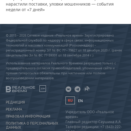
нарастили поставки, уловки мошенников — события
недели от «7 дней»
© 2015 - 2026 Сетевое издание «Реальное время» Зарегистрировано
Федеральной службой по надзору в сфере связи, информационных
технологий и массовых коммуникаций (Роскомнадзор) –
регистрационный номер ЭЛ № ФС 77 - 79627 от 18 декабря 2020 г. (ранее
свидетельство Эл № ФС 77-59331 от 18 сентября 2014 г.)
Использование материалов Реального Времени разрешено только с
предварительного согласия правообладателей, упоминание сайта и
прямая гиперссылка обязательны при частичном или полном
воспроизведении материалов.
18+
RU
EN
РЕДАКЦИЯ
РЕКЛАМА
Учредитель ООО «Реальное
ПРАВОВАЯ ИНФОРМАЦИЯ
время»
Главный редактор Саушина А.А.
ПОЛИТИКА О ПЕРСОНАЛЬНЫХ
Телефон редакции: +7 (843) 222-
ДАННЫХ