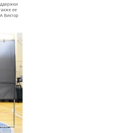
оддержки
также ее
А Виктор