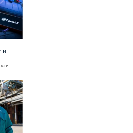
т и
ости