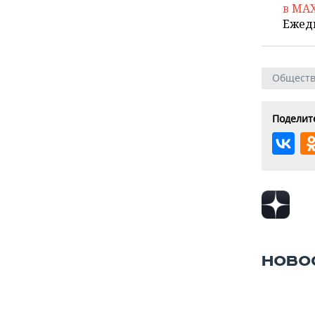
в MA
Ежед
Общест
Поделите
НОВО