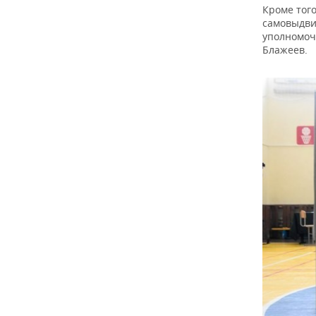
ВОДНЫЕ ВИДЫ СПОРТА
ОБРАЗОВАНИЕ
Кроме тог
самовыдви
ХОККЕЙ С МЯЧОМ
ПРОИСШЕСТВИЯ
уполномоч
Блажеев.