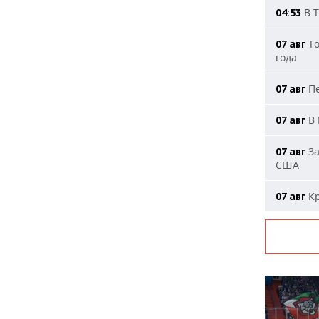
В Т
04:53
То
07 авг
года
Пе
07 авг
В 
07 авг
За
07 авг
США
Кр
07 авг