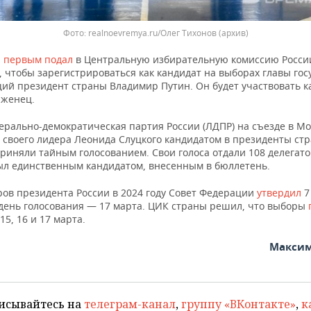
realnoevremya.ru/Олег Тихонов (архив)
,
первым подал
в Центральную избирательную комиссию Росси
 чтобы зарегистрироваться как кандидат на выборах главы гос
ий президент страны Владимир Путин. Он будет участвовать к
женец.
ерально-демократическая партия России (ЛДПР) на съезде в Мо
а
своего лидера Леонида Слуцкого кандидатом в президенты ст
риняли тайным голосованием. Свои голоса отдали 108 делегато
ыл единственным кандидатом, внесенным в бюллетень.
ров президента России в 2024 году Совет Федерации
утвердил
7
день голосования — 17 марта. ЦИК страны решил, что выборы
15, 16 и 17 марта.
Максим
исывайтесь на
телеграм-канал
,
группу «ВКонтакте»
,
к