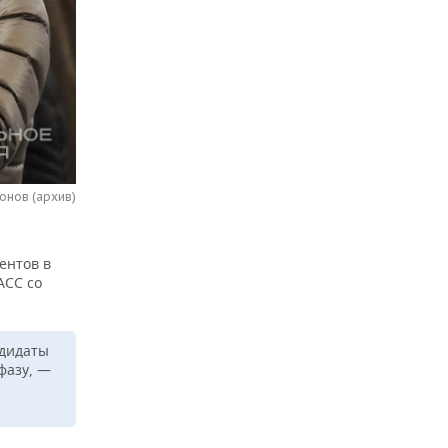
онов (архив)
ентов в
АСС со
ндидаты
фазу, —