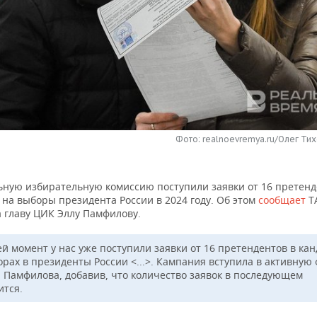
Фото: realnoevremya.ru/Олег Тих
ьную избирательную комиссию поступили заявки от 16 претенд
 на выборы президента России в 2024 году. Об этом
сообщает
Т
а главу ЦИК Эллу Памфилову.
ей момент у нас уже поступили заявки от 16 претендентов в ка
орах в президенты России <...>. Кампания вступила в активную 
а Памфилова, добавив, что количество заявок в последующем
ится.