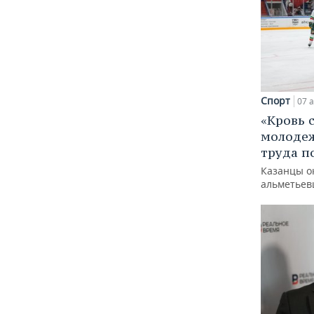
Спорт
07 а
«Кровь 
молодеж
труда п
Казанцы о
альметьев