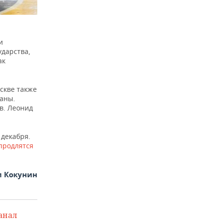
и
ударства,
ак
скве также
раны.
в. Леонид
 декабря.
продлятся
 Кокунин
анал