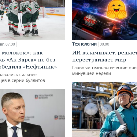
Технологии
вг, 07:00
00:00
с молоком»: как
ИИ взламывает, решае
ь «Ак Барса» не без
перестраивает мир
обедила «Нефтяник»
Главные технологические нов
минувшей недели
казались сильнее
цев в серии буллитов