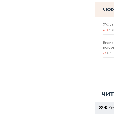
Сюж
XVI с
499
МА
Велик
истор
24
МАТ
ЧИ
Реж
05:42