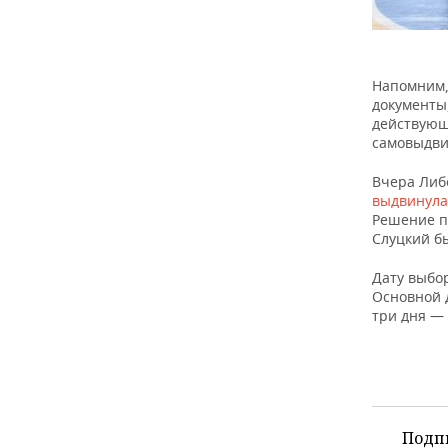
Напомним
документы,
действующ
самовыдви
Вчера Либ
выдвинул
Решение п
Слуцкий б
Дату выбо
Основной 
три дня — 
Подп