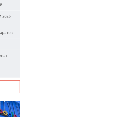
ей
л 2026
паратов
енат