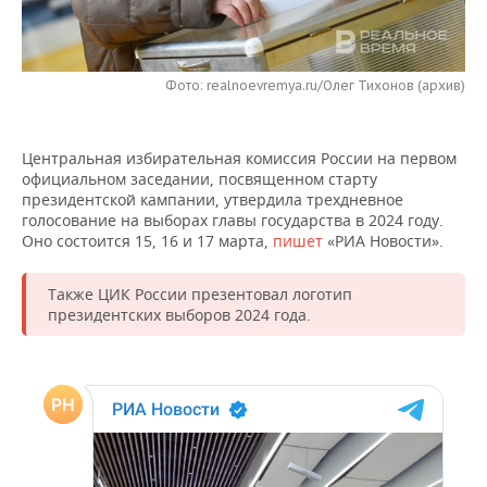
НЕФТЕХИМИЯ
РОЗНИЧНАЯ ТОРГОВЛЯ
НОВОСТИ ТЕХНОЛОГИЙ
МЕРОПРИЯТИЯ
НЕФТЬ
Фото: realnoevremya.ru/Олег Тихонов (архив)
ТРАНСПОРТ
IT
НОВОСТИ МЕРОПРИЯТИЙ
СПОРТ
ОПК
УСЛУГИ
МЕДИА
ВЫЕЗДНАЯ РЕДАКЦИЯ
НОВОСТИ СПОРТА
ОБЩЕСТВО
ЭНЕРГЕТИКА
Центральная избирательная комиссия России на первом
официальном заседании, посвященном старту
ТЕЛЕКОММУНИКАЦИИ
БИЗНЕС-БРАНЧИ
ФУТБОЛ
НОВОСТИ ОБЩЕСТВА
ФОТОГАЛЕРЕЯ
президентской кампании, утвердила трехдневное
голосование на выборах главы государства в 2024 году.
ONLINE-КОНФЕРЕНЦИИ
ХОККЕЙ
ВЛАСТЬ
СЮЖЕТЫ
Оно состоится 15, 16 и 17 марта,
пишет
«РИА Новости».
ОТКРЫТАЯ ЛЕКЦИЯ
БАСКЕТБОЛ
ИНФРАСТРУКТУРА
СПРАВОЧНИК
Также ЦИК России презентовал логотип
президентских выборов 2024 года.
ВОЛЕЙБОЛ
ИСТОРИЯ
СПИСОК ПЕРСОН
ПОЛНАЯ ВЕРСИЯ
КИБЕРСПОРТ
КУЛЬТУРА
СПИСОК КОМПАНИЙ
ФИГУРНОЕ КАТАНИЕ
МЕДИЦИНА