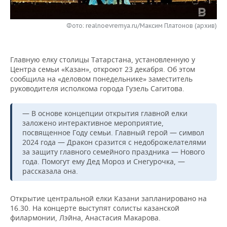
НЕФТЕХИМИЯ
РОЗНИЧНАЯ ТОРГОВЛЯ
НОВОСТИ ТЕХНОЛОГИЙ
МЕРОПРИЯТИЯ
НЕФТЬ
Фото: realnoevremya.ru/Максим Платонов (архив)
ТРАНСПОРТ
IT
НОВОСТИ МЕРОПРИЯТИЙ
СПОРТ
ОПК
Главную елку столицы Татарстана, установленную у
УСЛУГИ
МЕДИА
ВЫЕЗДНАЯ РЕДАКЦИЯ
НОВОСТИ СПОРТА
ОБЩЕСТВО
Центра семьи «Казан», откроют 23 декабря. Об этом
ЭНЕРГЕТИКА
сообщила на «деловом понедельнике» заместитель
ТЕЛЕКОММУНИКАЦИИ
БИЗНЕС-БРАНЧИ
ФУТБОЛ
НОВОСТИ ОБЩЕСТВА
руководителя исполкома города Гузель Сагитова.
ФОТОГАЛЕРЕЯ
ONLINE-КОНФЕРЕНЦИИ
ХОККЕЙ
ВЛАСТЬ
СЮЖЕТЫ
— В основе концепции открытия главной елки
заложено интерактивное мероприятие,
посвященное Году семьи. Главный герой — символ
ОТКРЫТАЯ ЛЕКЦИЯ
БАСКЕТБОЛ
ИНФРАСТРУКТУРА
СПРАВОЧНИК
2024 года — Дракон сразится с недоброжелателями
за защиту главного семейного праздника — Нового
ВОЛЕЙБОЛ
ИСТОРИЯ
СПИСОК ПЕРСОН
ПОЛНАЯ ВЕРСИЯ
года. Помогут ему Дед Мороз и Снегурочка, —
рассказала она.
КИБЕРСПОРТ
КУЛЬТУРА
СПИСОК КОМПАНИЙ
Открытие центральной елки Казани запланировано на
ФИГУРНОЕ КАТАНИЕ
МЕДИЦИНА
16.30. На концерте выступят солисты казанской
филармонии, Лэйна, Анастасия Макарова.