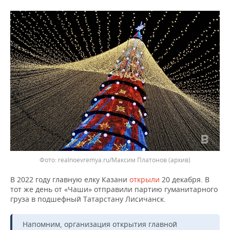
ВОДНЫЕ ВИДЫ СПОРТА
ОБРАЗОВАНИЕ
ХОККЕЙ С МЯЧОМ
ПРОИСШЕСТВИЯ
realnoevremya.ru/Максим Платонов (архив)
В 2022 году главную елку Казани
открыли
20 декабря. В
тот же день от «Чаши» отправили партию гуманитарного
груза в подшефный Татарстану Лисичанск.
Напомним, организация открытия главной