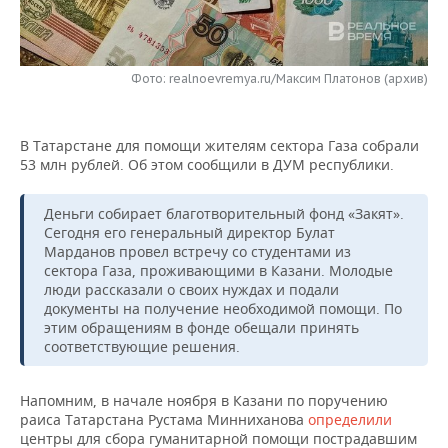
НЕФТЕХИМИЯ
РОЗНИЧНАЯ ТОРГОВЛЯ
НОВОСТИ ТЕХНОЛОГИЙ
МЕРОПРИЯТИЯ
НЕФТЬ
Фото: realnoevremya.ru/Максим Платонов (архив)
ТРАНСПОРТ
IT
НОВОСТИ МЕРОПРИЯТИЙ
СПОРТ
ОПК
УСЛУГИ
МЕДИА
ВЫЕЗДНАЯ РЕДАКЦИЯ
НОВОСТИ СПОРТА
ОБЩЕСТВО
ЭНЕРГЕТИКА
В Татарстане для помощи жителям сектора Газа собрали
53 млн рублей. Об этом сообщили в ДУМ республики.
ТЕЛЕКОММУНИКАЦИИ
БИЗНЕС-БРАНЧИ
ФУТБОЛ
НОВОСТИ ОБЩЕСТВА
ФОТОГАЛЕРЕЯ
Деньги собирает благотворительный фонд «Закят».
ONLINE-КОНФЕРЕНЦИИ
ХОККЕЙ
ВЛАСТЬ
СЮЖЕТЫ
Сегодня его генеральный директор Булат
Марданов провел встречу со студентами из
ОТКРЫТАЯ ЛЕКЦИЯ
БАСКЕТБОЛ
ИНФРАСТРУКТУРА
СПРАВОЧНИК
сектора Газа, проживающими в Казани. Молодые
люди рассказали о своих нуждах и подали
документы на получение необходимой помощи. По
ВОЛЕЙБОЛ
ИСТОРИЯ
СПИСОК ПЕРСОН
ПОЛНАЯ ВЕРСИЯ
этим обращениям в фонде обещали принять
соответствующие решения.
КИБЕРСПОРТ
КУЛЬТУРА
СПИСОК КОМПАНИЙ
Напомним, в начале ноября в Казани по поручению
ФИГУРНОЕ КАТАНИЕ
МЕДИЦИНА
раиса Татарстана Рустама Минниханова
определили
центры для сбора гуманитарной помощи пострадавшим