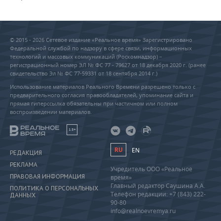
© 2015 - 2026 Сетевое издание «Реальное время» Зарегистрировано
Федеральной службой по надзору в сфере связи, информационных
технологий и массовых коммуникаций (Роскомнадзор) –
регистрационный номер ЭЛ № ФС 77 - 79627 от 18 декабря 2020 г. (ранее
свидетельство Эл № ФС 77-59331 от 18 сентября 2014 г.)
Использование материалов Реального Времени разрешено только с
предварительного согласия правообладателей, упоминание сайта и
прямая гиперссылка обязательны при частичном или полном
воспроизведении материалов.
18+
RU
EN
РЕДАКЦИЯ
РЕКЛАМА
Учредитель ООО «Реальное
ПРАВОВАЯ ИНФОРМАЦИЯ
время»
Главный редактор Саушина А.А.
ПОЛИТИКА О ПЕРСОНАЛЬНЫХ
Телефон редакции: +7 (843) 222-
ДАННЫХ
90-80
info@realnoevremya.ru