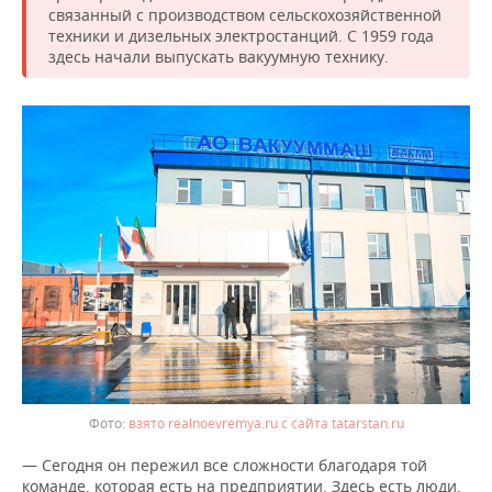
ВОДНЫЕ ВИДЫ СПОРТА
ОБРАЗОВАНИЕ
связанный с производством сельскохозяйственной
техники и дизельных электростанций. С 1959 года
ХОККЕЙ С МЯЧОМ
ПРОИСШЕСТВИЯ
здесь начали выпускать вакуумную технику.
взято realnoevremya.ru с сайта tatarstan.ru
— Сегодня он пережил все сложности благодаря той
команде, которая есть на предприятии. Здесь есть люди,