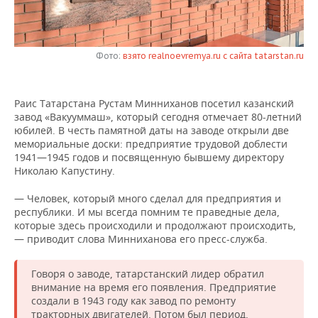
НЕФТЕХИМИЯ
РОЗНИЧНАЯ ТОРГОВЛЯ
НОВОСТИ ТЕХНОЛОГИЙ
МЕРОПРИЯТИЯ
НЕФТЬ
Фото:
взято realnoevremya.ru с сайта tatarstan.ru
ТРАНСПОРТ
IT
НОВОСТИ МЕРОПРИЯТИЙ
СПОРТ
ОПК
УСЛУГИ
МЕДИА
ВЫЕЗДНАЯ РЕДАКЦИЯ
НОВОСТИ СПОРТА
ОБЩЕСТВО
ЭНЕРГЕТИКА
Раис Татарстана Рустам Минниханов посетил казанский
завод «Вакууммаш», который сегодня отмечает 80-летний
ТЕЛЕКОММУНИКАЦИИ
БИЗНЕС-БРАНЧИ
ФУТБОЛ
НОВОСТИ ОБЩЕСТВА
ФОТОГАЛЕРЕЯ
юбилей. В честь памятной даты на заводе открыли две
мемориальные доски: предприятие трудовой доблести
ONLINE-КОНФЕРЕНЦИИ
ХОККЕЙ
ВЛАСТЬ
СЮЖЕТЫ
1941—1945 годов и посвященную бывшему директору
Николаю Капустину.
ОТКРЫТАЯ ЛЕКЦИЯ
БАСКЕТБОЛ
ИНФРАСТРУКТУРА
СПРАВОЧНИК
— Человек, который много сделал для предприятия и
республики. И мы всегда помним те праведные дела,
ВОЛЕЙБОЛ
ИСТОРИЯ
СПИСОК ПЕРСОН
ПОЛНАЯ ВЕРСИЯ
которые здесь происходили и продолжают происходить,
— приводит слова Минниханова его пресс-служба.
КИБЕРСПОРТ
КУЛЬТУРА
СПИСОК КОМПАНИЙ
Говоря о заводе, татарстанский лидер обратил
ФИГУРНОЕ КАТАНИЕ
МЕДИЦИНА
внимание на время его появления. Предприятие
создали в 1943 году как завод по ремонту
тракторных двигателей. Потом был период,