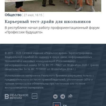
Общество
27 июл, 16:15
Карьерный тест-драйв для школьников
В республике начал работу профориентационный форум
«Профессии будущего»
© 2015 - 2026 Сетевое издание «Реальное время» Зарегистрировано
Федеральной службой по надзору в сфере связи, информационных
технологий и массовых коммуникаций (Роскомнадзор) –
регистрационный номер ЭЛ № ФС 77 - 79627 от 18 декабря 2020 г. (ранее
свидетельство Эл № ФС 77-59331 от 18 сентября 2014 г.)
Использование материалов Реального Времени разрешено только с
предварительного согласия правообладателей, упоминание сайта и
прямая гиперссылка обязательны при частичном или полном
воспроизведении материалов.
18+
RU
EN