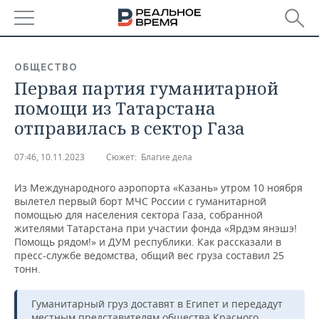
РЕГИОНЫ
ОБЩЕСТВО
Первая партия гуманитарной
БАШКОРТОСТАН
НОВОСТИ
помощи из Татарстана
ТАТАРСТАН
АНАЛИТИКА
отправилась в сектор Газа
УДМУРТИЯ
НОВОСТИ АНАЛИТИКИ
ЭКОНОМИКА
07:46, 10.11.2023
Сюжет:
Благие дела
ДЕКЛАРАЦИИ О ДОХОДАХ
НОВОСТИ ЭКОНОМИКИ
ПРОМЫШЛЕННОСТЬ
Из Международного аэропорта «Казань» утром 10 ноября
вылетел первый борт МЧС России с гуманитарной
КОРОЛИ ГОСЗАКАЗА ПФО
ФИНАНСЫ
НОВОСТИ
НЕДВИЖИМОСТЬ
помощью для населения сектора Газа, собранной
ПРОМЫШЛЕННОСТИ
жителями Татарстана при участии фонда «Ярдэм янэшэ!
Помощь рядом!» и ДУМ республики. Как рассказали в
ВУЗЫ ТАТАРСТАНА
БАНКИ
НОВОСТИ НЕДВИЖИМОСТИ
АВТО
пресс-службе ведомства, общий вес груза составил 25
АГРОПРОМ
тонн.
КОМУ ПРИНАДЛЕЖАТ
БЮДЖЕТ
НОВОСТИ АВТО
БИЗНЕС
ТОРГОВЫЕ ЦЕНТРЫ
МАШИНОСТРОЕНИЕ
ТАТАРСТАНА
Гуманитарный груз доставят в Египет и передадут
ИНВЕСТИЦИИ
НОВОСТИ БИЗНЕСА
ТЕХНОЛОГИИ
местным представителям общества Красного