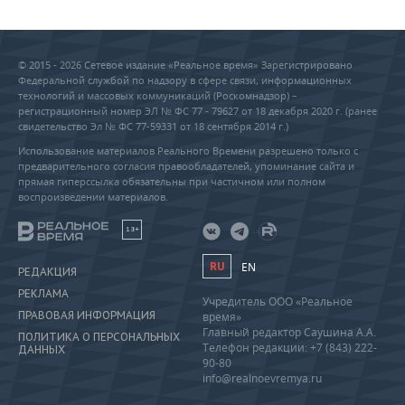
© 2015 - 2026 Сетевое издание «Реальное время» Зарегистрировано
Федеральной службой по надзору в сфере связи, информационных
технологий и массовых коммуникаций (Роскомнадзор) –
регистрационный номер ЭЛ № ФС 77 - 79627 от 18 декабря 2020 г. (ранее
свидетельство Эл № ФС 77-59331 от 18 сентября 2014 г.)
Использование материалов Реального Времени разрешено только с
предварительного согласия правообладателей, упоминание сайта и
прямая гиперссылка обязательны при частичном или полном
воспроизведении материалов.
18+
RU
EN
РЕДАКЦИЯ
РЕКЛАМА
Учредитель ООО «Реальное
ПРАВОВАЯ ИНФОРМАЦИЯ
время»
Главный редактор Саушина А.А.
ПОЛИТИКА О ПЕРСОНАЛЬНЫХ
Телефон редакции: +7 (843) 222-
ДАННЫХ
90-80
info@realnoevremya.ru