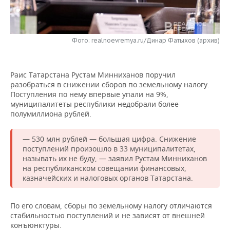
НЕФТЕХИМИЯ
РОЗНИЧНАЯ ТОРГОВЛЯ
НОВОСТИ ТЕХНОЛОГИЙ
МЕРОПРИЯТИЯ
НЕФТЬ
Фото: realnoevremya.ru/Динар Фатыхов (архив)
ТРАНСПОРТ
IT
НОВОСТИ МЕРОПРИЯТИЙ
СПОРТ
ОПК
УСЛУГИ
МЕДИА
ВЫЕЗДНАЯ РЕДАКЦИЯ
НОВОСТИ СПОРТА
ОБЩЕСТВО
ЭНЕРГЕТИКА
Раис Татарстана Рустам Минниханов поручил
разобраться в снижении сборов по земельному налогу.
ТЕЛЕКОММУНИКАЦИИ
БИЗНЕС-БРАНЧИ
ФУТБОЛ
НОВОСТИ ОБЩЕСТВА
ФОТОГАЛЕРЕЯ
Поступления по нему впервые упали на 9%,
муниципалитеты республики недобрали более
ONLINE-КОНФЕРЕНЦИИ
ХОККЕЙ
ВЛАСТЬ
СЮЖЕТЫ
полумиллиона рублей.
ОТКРЫТАЯ ЛЕКЦИЯ
БАСКЕТБОЛ
ИНФРАСТРУКТУРА
СПРАВОЧНИК
— 530 млн рублей — большая цифра. Снижение
поступлений произошло в 33 муниципалитетах,
называть их не буду, — заявил Рустам Минниханов
ВОЛЕЙБОЛ
ИСТОРИЯ
СПИСОК ПЕРСОН
ПОЛНАЯ ВЕРСИЯ
на республиканском совещании финансовых,
казначейских и налоговых органов Татарстана.
КИБЕРСПОРТ
КУЛЬТУРА
СПИСОК КОМПАНИЙ
По его словам, сборы по земельному налогу отличаются
ФИГУРНОЕ КАТАНИЕ
МЕДИЦИНА
стабильностью поступлений и не зависят от внешней
конъюнктуры.