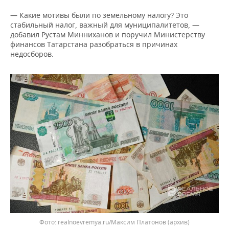
ВОДНЫЕ ВИДЫ СПОРТА
ОБРАЗОВАНИЕ
— Какие мотивы были по земельному налогу? Это
ХОККЕЙ С МЯЧОМ
ПРОИСШЕСТВИЯ
стабильный налог, важный для муниципалитетов, —
добавил Рустам Минниханов и поручил Министерству
финансов Татарстана разобраться в причинах
недосборов.
realnoevremya.ru/Максим Платонов (архив)