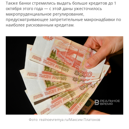
ВОДНЫЕ ВИДЫ СПОРТА
ОБРАЗОВАНИЕ
Также банки стремились выдать больше кредитов до 1
октября этого года — с этой даны ужесточилось
ХОККЕЙ С МЯЧОМ
ПРОИСШЕСТВИЯ
макропруденциальное регулирование,
предусматривающее запретительные макронадбавки по
наиболее рискованным кредитам.
realnoevremya.ru/Максим Платонов