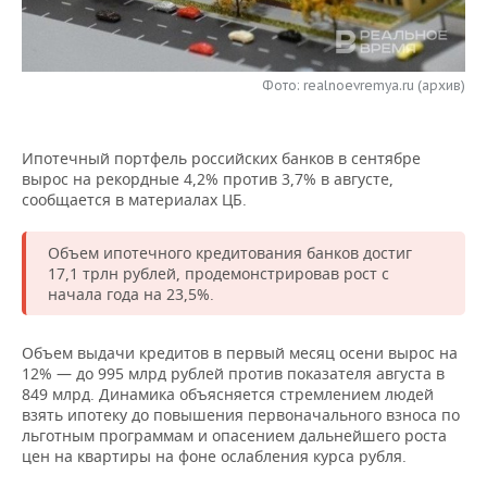
НЕФТЕХИМИЯ
РОЗНИЧНАЯ ТОРГОВЛЯ
НОВОСТИ ТЕХНОЛОГИЙ
МЕРОПРИЯТИЯ
НЕФТЬ
Фото: realnoevremya.ru (архив)
ТРАНСПОРТ
IT
НОВОСТИ МЕРОПРИЯТИЙ
СПОРТ
ОПК
УСЛУГИ
МЕДИА
ВЫЕЗДНАЯ РЕДАКЦИЯ
НОВОСТИ СПОРТА
ОБЩЕСТВО
ЭНЕРГЕТИКА
Ипотечный портфель российских банков в сентябре
вырос на рекордные 4,2% против 3,7% в августе,
ТЕЛЕКОММУНИКАЦИИ
БИЗНЕС-БРАНЧИ
ФУТБОЛ
НОВОСТИ ОБЩЕСТВА
ФОТОГАЛЕРЕЯ
сообщается в материалах ЦБ.
ONLINE-КОНФЕРЕНЦИИ
ХОККЕЙ
ВЛАСТЬ
СЮЖЕТЫ
Объем ипотечного кредитования банков достиг
17,1 трлн рублей, продемонстрировав рост с
ОТКРЫТАЯ ЛЕКЦИЯ
БАСКЕТБОЛ
ИНФРАСТРУКТУРА
СПРАВОЧНИК
начала года на 23,5%.
ВОЛЕЙБОЛ
ИСТОРИЯ
СПИСОК ПЕРСОН
ПОЛНАЯ ВЕРСИЯ
Объем выдачи кредитов в первый месяц осени вырос на
12% — до 995 млрд рублей против показателя августа в
КИБЕРСПОРТ
КУЛЬТУРА
СПИСОК КОМПАНИЙ
849 млрд. Динамика объясняется стремлением людей
взять ипотеку до повышения первоначального взноса по
льготным программам и опасением дальнейшего роста
ФИГУРНОЕ КАТАНИЕ
МЕДИЦИНА
цен на квартиры на фоне ослабления курса рубля.