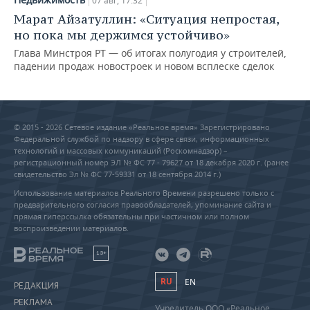
07 авг, 17:32
Марат Айзатуллин: «Ситуация непростая,
но пока мы держимся устойчиво»
Глава Минстроя РТ — об итогах полугодия у строителей,
падении продаж новостроек и новом всплеске сделок
© 2015 - 2026 Сетевое издание «Реальное время» Зарегистрировано
Федеральной службой по надзору в сфере связи, информационных
технологий и массовых коммуникаций (Роскомнадзор) –
регистрационный номер ЭЛ № ФС 77 - 79627 от 18 декабря 2020 г. (ранее
свидетельство Эл № ФС 77-59331 от 18 сентября 2014 г.)
Использование материалов Реального Времени разрешено только с
предварительного согласия правообладателей, упоминание сайта и
прямая гиперссылка обязательны при частичном или полном
воспроизведении материалов.
18+
RU
EN
РЕДАКЦИЯ
РЕКЛАМА
Учредитель ООО «Реальное