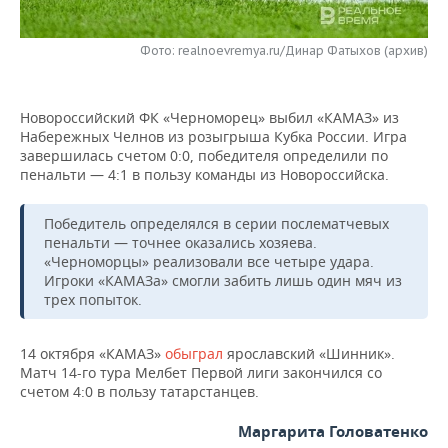
НЕФТЕХИМИЯ
РОЗНИЧНАЯ ТОРГОВЛЯ
НОВОСТИ ТЕХНОЛОГИЙ
МЕРОПРИЯТИЯ
НЕФТЬ
Фото: realnoevremya.ru/Динар Фатыхов (архив)
ТРАНСПОРТ
IT
НОВОСТИ МЕРОПРИЯТИЙ
СПОРТ
ОПК
Новороссийский ФК «Черноморец» выбил «КАМАЗ» из
УСЛУГИ
МЕДИА
ВЫЕЗДНАЯ РЕДАКЦИЯ
НОВОСТИ СПОРТА
ОБЩЕСТВО
Набережных Челнов из розыгрыша Кубка России. Игра
ЭНЕРГЕТИКА
завершилась счетом 0:0, победителя определили по
ТЕЛЕКОММУНИКАЦИИ
БИЗНЕС-БРАНЧИ
ФУТБОЛ
НОВОСТИ ОБЩЕСТВА
пенальти — 4:1 в пользу команды из Новороссийска.
ФОТОГАЛЕРЕЯ
ONLINE-КОНФЕРЕНЦИИ
ХОККЕЙ
ВЛАСТЬ
СЮЖЕТЫ
Победитель определялся в серии послематчевых
пенальти — точнее оказались хозяева.
«Черноморцы» реализовали все четыре удара.
ОТКРЫТАЯ ЛЕКЦИЯ
БАСКЕТБОЛ
ИНФРАСТРУКТУРА
СПРАВОЧНИК
Игроки «КАМАЗа» смогли забить лишь один мяч из
трех попыток.
ВОЛЕЙБОЛ
ИСТОРИЯ
СПИСОК ПЕРСОН
ПОЛНАЯ ВЕРСИЯ
14 октября «КАМАЗ»
обыграл
ярославский «Шинник».
КИБЕРСПОРТ
КУЛЬТУРА
СПИСОК КОМПАНИЙ
Матч 14-го тура Мелбет Первой лиги закончился со
счетом 4:0 в пользу татарстанцев.
ФИГУРНОЕ КАТАНИЕ
МЕДИЦИНА
Маргарита Головатенко