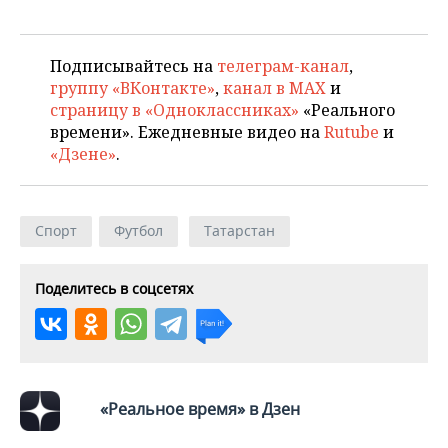
ВОДНЫЕ ВИДЫ СПОРТА
ОБРАЗОВАНИЕ
ХОККЕЙ С МЯЧОМ
ПРОИСШЕСТВИЯ
Подписывайтесь на
телеграм-канал
,
группу «ВКонтакте»
,
канал в MAX
и
страницу в «Одноклассниках»
«Реального
времени». Ежедневные видео на
Rutube
и
«Дзене»
.
Спорт
Футбол
Татарстан
Поделитесь в соцсетях
«Реальное время» в Дзен