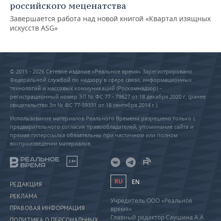
российского меценатства
Завершается работа над новой книгой «Квартал изящных
искусств ASG»
© 2015 - 2026 Сетевое издание «Реальное время» Зарегистрировано
Федеральной службой по надзору в сфере связи, информационных
технологий и массовых коммуникаций (Роскомнадзор) –
регистрационный номер ЭЛ № ФС 77 - 79627 от 18 декабря 2020 г. (ранее
свидетельство Эл № ФС 77-59331 от 18 сентября 2014 г.)
Использование материалов Реального Времени разрешено только с
предварительного согласия правообладателей, упоминание сайта и
прямая гиперссылка обязательны при частичном или полном
воспроизведении материалов.
18+
RU
EN
РЕДАКЦИЯ
РЕКЛАМА
Учредитель ООО «Реальное
ПРАВОВАЯ ИНФОРМАЦИЯ
время»
Главный редактор Саушина А.А.
ПОЛИТИКА О ПЕРСОНАЛЬНЫХ