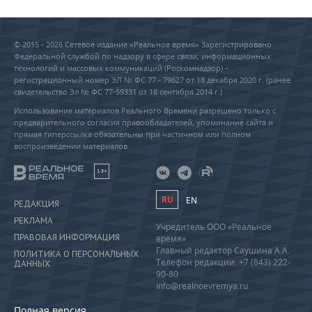
© 2015 - 2026 Сетевое издание «Реальное время» Зарегистрировано
Федеральной службой по надзору в сфере связи, информационных
технологий и массовых коммуникаций (Роскомнадзор) –
регистрационный номер ЭЛ № ФС 77 - 79627 от 18 декабря 2020 г. (ранее
свидетельство Эл № ФС 77-59331 от 18 сентября 2014 г.)
Использование материалов Реального Времени разрешено только с
предварительного согласия правообладателей, упоминание сайта и
прямая гиперссылка обязательны при частичном или полном
воспроизведении материалов.
18+
RU
EN
РЕДАКЦИЯ
РЕКЛАМА
Учредитель ООО «Реальное
ПРАВОВАЯ ИНФОРМАЦИЯ
время»
Главный редактор Саушина А.А.
ПОЛИТИКА О ПЕРСОНАЛЬНЫХ
Телефон редакции: +7 (843) 222-
ДАННЫХ
90-80
info@realnoevremya.ru
Полная версия