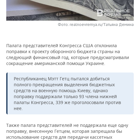
НЕФТЕХИМИЯ
РОЗНИЧНАЯ ТОРГОВЛЯ
НОВОСТИ ТЕХНОЛОГИЙ
МЕРОПРИЯТИЯ
НЕФТЬ
Фото: realnoevremya.ru/Татьяна Демина
ТРАНСПОРТ
IT
НОВОСТИ МЕРОПРИЯТИЙ
СПОРТ
ОПК
УСЛУГИ
МЕДИА
ВЫЕЗДНАЯ РЕДАКЦИЯ
НОВОСТИ СПОРТА
ОБЩЕСТВО
ЭНЕРГЕТИКА
Палата представителей Конгресса США отклонила
поправки к проекту оборонного бюджета страны на
ТЕЛЕКОММУНИКАЦИИ
БИЗНЕС-БРАНЧИ
ФУТБОЛ
НОВОСТИ ОБЩЕСТВА
ФОТОГАЛЕРЕЯ
следующий финансовый год, которые предусматривали
сокращение американской помощи Украине.
ONLINE-КОНФЕРЕНЦИИ
ХОККЕЙ
ВЛАСТЬ
СЮЖЕТЫ
Республиканец Мэтт Гетц пытался добиться
ОТКРЫТАЯ ЛЕКЦИЯ
БАСКЕТБОЛ
ИНФРАСТРУКТУРА
СПРАВОЧНИК
полного прекращения выделения бюджетных
средств на военную помощь Киеву, однако
поправку поддержали только 93 члена нижней
ВОЛЕЙБОЛ
ИСТОРИЯ
СПИСОК ПЕРСОН
ПОЛНАЯ ВЕРСИЯ
палаты Конгресса, 339 же проголосовали против
нее.
КИБЕРСПОРТ
КУЛЬТУРА
СПИСОК КОМПАНИЙ
Также палата представителей не поддержала еще одну
ФИГУРНОЕ КАТАНИЕ
МЕДИЦИНА
поправку, внесенную Гетцем, которая запрещала бы
использование средств для передачи кассетных