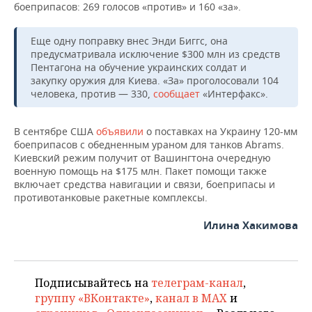
ВОДНЫЕ ВИДЫ СПОРТА
ОБРАЗОВАНИЕ
боеприпасов: 269 голосов «против» и 160 «за».
ХОККЕЙ С МЯЧОМ
ПРОИСШЕСТВИЯ
Еще одну поправку внес Энди Биггс, она
предусматривала исключение $300 млн из средств
Пентагона на обучение украинских солдат и
закупку оружия для Киева. «За» проголосовали 104
человека, против — 330,
сообщает
«Интерфакс».
В сентябре США
объявили
о поставках на Украину 120-мм
боеприпасов с обедненным ураном для танков Abrams.
Киевский режим получит от Вашингтона очередную
военную помощь на $175 млн. Пакет помощи также
включает средства навигации и связи, боеприпасы и
противотанковые ракетные комплексы.
Илина Хакимова
Подписывайтесь на
телеграм-канал
,
группу «ВКонтакте»
,
канал в MAX
и