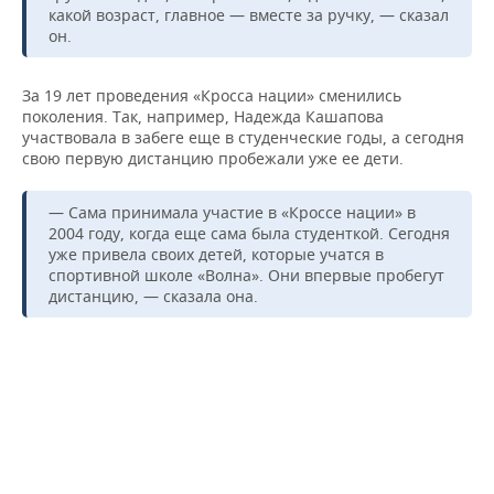
ВОДНЫЕ ВИДЫ СПОРТА
ОБРАЗОВАНИЕ
какой возраст, главное — вместе за ручку, — сказал
он.
ХОККЕЙ С МЯЧОМ
ПРОИСШЕСТВИЯ
За 19 лет проведения «Кросса нации» сменились
поколения. Так, например, Надежда Кашапова
участвовала в забеге еще в студенческие годы, а сегодня
свою первую дистанцию пробежали уже ее дети.
— Сама принимала участие в «Кроссе нации» в
2004 году, когда еще сама была студенткой. Сегодня
уже привела своих детей, которые учатся в
спортивной школе «Волна». Они впервые пробегут
дистанцию, — сказала она.