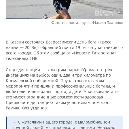
НЕФТЕХИМИЯ
РОЗНИЧНАЯ ТОРГОВЛЯ
НОВОСТИ ТЕХНОЛОГИЙ
МЕРОПРИЯТИЯ
НЕФТЬ
Фото: realnoevremya.ru/Максим Платонов
ТРАНСПОРТ
IT
НОВОСТИ МЕРОПРИЯТИЙ
СПОРТ
ОПК
УСЛУГИ
МЕДИА
ВЫЕЗДНАЯ РЕДАКЦИЯ
НОВОСТИ СПОРТА
ОБЩЕСТВО
ЭНЕРГЕТИКА
В Казани состоялся Всероссийский день бега «Кросс
нации — 2023», собравший почти 19 тысяч участников со
ТЕЛЕКОММУНИКАЦИИ
БИЗНЕС-БРАНЧИ
ФУТБОЛ
НОВОСТИ ОБЩЕСТВА
ФОТОГАЛЕРЕЯ
всего города. Об этом сообщают «Новости Татарстана»
телеканала ТНВ.
ONLINE-КОНФЕРЕНЦИИ
ХОККЕЙ
ВЛАСТЬ
СЮЖЕТЫ
Старт дистанции — в экстрим-парке «Урам», на трех
дистанциях на выбор: один, два и три километра по
ОТКРЫТАЯ ЛЕКЦИЯ
БАСКЕТБОЛ
ИНФРАСТРУКТУРА
СПРАВОЧНИК
Кремлевской набережной. Поучаствовать в этом
мероприятии пришли и профессиональные бегуны, и
ВОЛЕЙБОЛ
ИСТОРИЯ
СПИСОК ПЕРСОН
ПОЛНАЯ ВЕРСИЯ
любители, и ветераны спорта, и дети. Участвовали и те,
кто имеет ограниченные возможности здоровья.
Преодолеть дистанцию таким участникам помогал
КИБЕРСПОРТ
КУЛЬТУРА
СПИСОК КОМПАНИЙ
Рамиль Хуснутдинов.
ФИГУРНОЕ КАТАНИЕ
МЕДИЦИНА
— С жителями нашего города, с маломобильной
группой людей, мы пробежали, с детьми. Неважно,