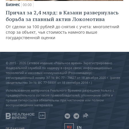
Бизнес
00:00
Причал за 2,4 млрд: в Казани развернулась
борьба за главный актив Локомотива
От сделки за 100 рублей до снятия с учета: многолетний
спор за объект, чья стоимость намного выше
государственной оценки
© 2015 - 2026 Сетевое издание «Реальное время» Зарегистрировано
Федеральной службой по надзору в сфере связи, информационных
технологий и массовых коммуникаций (Роскомнадзор) –
регистрационный номер ЭЛ № ФС 77 - 79627 от 18 декабря 2020 г. (ранее
свидетельство Эл № ФС 77-59331 от 18 сентября 2014 г.)
Использование материалов Реального Времени разрешено только с
предварительного согласия правообладателей, упоминание сайта и
прямая гиперссылка обязательны при частичном или полном
воспроизведении материалов.
18+
RU
EN
РЕДАКЦИЯ