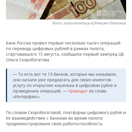
НЕФТЕХИМИЯ
РОЗНИЧНАЯ ТОРГОВЛЯ
НОВОСТИ ТЕХНОЛОГИЙ
МЕРОПРИЯТИЯ
НЕФТЬ
Фото: realnoevremya.ru/Максим Платонов
ТРАНСПОРТ
IT
НОВОСТИ МЕРОПРИЯТИЙ
СПОРТ
ОПК
УСЛУГИ
МЕДИА
ВЫЕЗДНАЯ РЕДАКЦИЯ
НОВОСТИ СПОРТА
ОБЩЕСТВО
ЭНЕРГЕТИКА
Банк России провел первые несколько тысяч операций
по переводу цифровых рублей в рамках пилота,
ТЕЛЕКОММУНИКАЦИИ
БИЗНЕС-БРАНЧИ
ФУТБОЛ
НОВОСТИ ОБЩЕСТВА
ФОТОГАЛЕРЕЯ
стартовавшего 15 августа, сообщила первый зампред ЦБ
Ольга Скоробогатова.
ONLINE-КОНФЕРЕНЦИИ
ХОККЕЙ
ВЛАСТЬ
СЮЖЕТЫ
— То есть вот те 13 банков, которые мы называли,
ОТКРЫТАЯ ЛЕКЦИЯ
БАСКЕТБОЛ
ИНФРАСТРУКТУРА
СПРАВОЧНИК
они начали уже предлагать для своих клиентов
услугу по открытию кошелька в цифровом рубле и
проведению операций, —
приводит
ее слова
ВОЛЕЙБОЛ
ИСТОРИЯ
СПИСОК ПЕРСОН
ПОЛНАЯ ВЕРСИЯ
«Интерфакс».
КИБЕРСПОРТ
КУЛЬТУРА
СПИСОК КОМПАНИЙ
По словам Скоробогатовой, платформа цифрового рубля и
ее взаимодействие с банками во время пилота
ФИГУРНОЕ КАТАНИЕ
МЕДИЦИНА
продемонстрировали свою работоспособность.