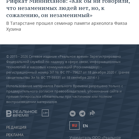
Рифкат Минниханов: «Как бы ни говорили,
что незаменимых людей нет, но, к
сожалению, он незаменимый»
В Татарстане прошел семинар памяти археолога Фаяза
Хузина
© 2015 - 2026 Сетевое издание «Реальное время» Зарегистрировано
Федеральной службой по надзору в сфере связи, информационных
технологий и массовых коммуникаций (Роскомнадзор) –
регистрационный номер ЭЛ № ФС 77 - 79627 от 18 декабря 2020 г. (ранее
свидетельство Эл № ФС 77-59331 от 18 сентября 2014 г.)
Использование материалов Реального Времени разрешено только с
предварительного согласия правообладателей, упоминание сайта и
прямая гиперссылка обязательны при частичном или полном
воспроизведении материалов.
18+
RU
EN
РЕДАКЦИЯ
РЕКЛАМА
Учредитель ООО «Реальное