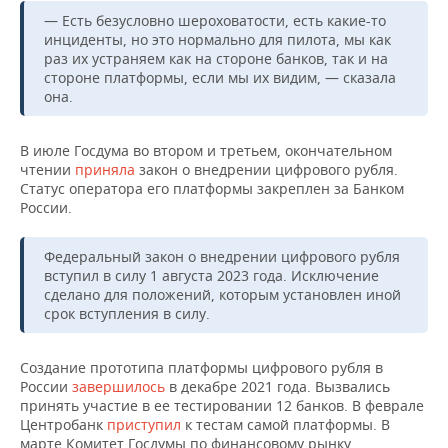
ВОДНЫЕ ВИДЫ СПОРТА
ОБРАЗОВАНИЕ
— Есть безусловно шероховатости, есть какие-то
инциденты, но это нормально для пилота, мы как
ХОККЕЙ С МЯЧОМ
ПРОИСШЕСТВИЯ
раз их устраняем как на стороне банков, так и на
стороне платформы, если мы их видим, — сказала
она.
В июле Госдума во втором и третьем, окончательном
чтении
приняла
закон о внедрении цифрового рубля.
Статус оператора его платформы закреплен за Банком
России.
Федеральный закон о внедрении цифрового рубля
вступил в силу 1 августа 2023 года. Исключение
сделано для положений, которым установлен иной
срок вступления в силу.
Создание прототипа платформы цифрового рубля в
России
завершилось
в декабре 2021 года. Вызвались
принять участие в ее тестировании 12 банков. В феврале
Центробанк
приступил
к тестам самой платформы. В
марте Комитет Госдумы по финансовому рынку