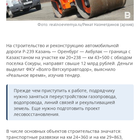
НЕФТЕХИМИЯ
РОЗНИЧНАЯ ТОРГОВЛЯ
НОВОСТИ ТЕХНОЛОГИЙ
МЕРОПРИЯТИЯ
НЕФТЬ
Фото: realnoevremya.ru/Ринат Назметдинов (архив)
ТРАНСПОРТ
IT
НОВОСТИ МЕРОПРИЯТИЙ
СПОРТ
ОПК
УСЛУГИ
МЕДИА
ВЫЕЗДНАЯ РЕДАКЦИЯ
НОВОСТИ СПОРТА
ОБЩЕСТВО
ЭНЕРГЕТИКА
На строительство и реконструкцию автомобильной
дороги Р-239 Казань — Оренбург — Акбулак — граница с
ТЕЛЕКОММУНИКАЦИИ
БИЗНЕС-БРАНЧИ
ФУТБОЛ
НОВОСТИ ОБЩЕСТВА
ФОТОГАЛЕРЕЯ
Казахстаном на участке км 20+238 — км 43+500 с обходом
поселка Сокуры, направят свыше 12 млрд рублей. Деньги
ONLINE-КОНФЕРЕНЦИИ
ХОККЕЙ
ВЛАСТЬ
СЮЖЕТЫ
выделит ФКУ «Волго-Вятскуправтодор», выяснило
«Реальное время», изучив тендер.
ОТКРЫТАЯ ЛЕКЦИЯ
БАСКЕТБОЛ
ИНФРАСТРУКТУРА
СПРАВОЧНИК
Прежде чем приступить к работе, подрядчику
нужно заняться переустройством газопровода,
ВОЛЕЙБОЛ
ИСТОРИЯ
СПИСОК ПЕРСОН
ПОЛНАЯ ВЕРСИЯ
водопровода, линий связей и рекультивацией
земель. Еще нужно подготовить проект
КИБЕРСПОРТ
КУЛЬТУРА
СПИСОК КОМПАНИЙ
лесовосстановления.
ФИГУРНОЕ КАТАНИЕ
МЕДИЦИНА
В числе основных объектов строительства значатся:
транспортные развязки на км 24+360 и на км 29+863,