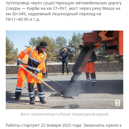
ВОДНЫЕ ВИДЫ СПОРТА
ОБРАЗОВАНИЕ
путепровод через существующую автомобильную дорогу
Сокуры — Кирби на км 27+957, мост через реку Меша на
км 30+349, надземный пешеходный переход на
ХОККЕЙ С МЯЧОМ
ПРОИСШЕСТВИЯ
ПК11+40.00 и т.д.
realnoevremya.ru/Ринат Назметдинов (архив)
Работы стартуют 22 января 2025 года. Закончить нужно к