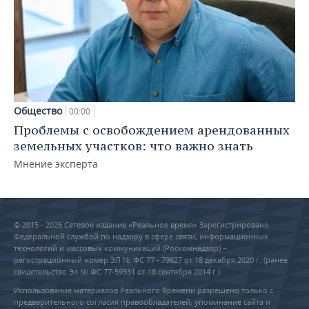
Общество
00:00
Проблемы с освобождением арендованных
земельных участков: что важно знать
Мнение эксперта
© 2015 - 2026 Сетевое издание «Реальное время» Зарегистрировано
Федеральной службой по надзору в сфере связи, информационных
технологий и массовых коммуникаций (Роскомнадзор) –
регистрационный номер ЭЛ № ФС 77 - 79627 от 18 декабря 2020 г. (ранее
свидетельство Эл № ФС 77-59331 от 18 сентября 2014 г.)
Использование материалов Реального Времени разрешено только с
предварительного согласия правообладателей, упоминание сайта и