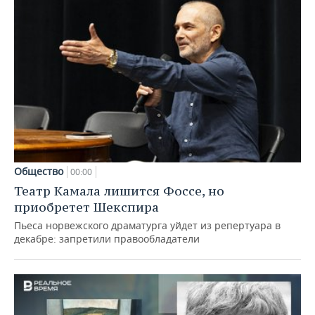
Общество
00:00
Театр Камала лишится Фоссе, но
приобретет Шекспира
Пьеса норвежского драматурга уйдет из репертуара в
декабре: запретили правообладатели