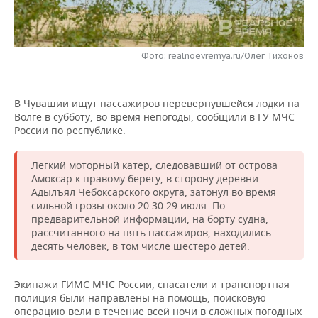
НЕФТЕХИМИЯ
РОЗНИЧНАЯ ТОРГОВЛЯ
НОВОСТИ ТЕХНОЛОГИЙ
МЕРОПРИЯТИЯ
НЕФТЬ
Фото: realnoevremya.ru/Олег Тихонов
ТРАНСПОРТ
IT
НОВОСТИ МЕРОПРИЯТИЙ
СПОРТ
ОПК
УСЛУГИ
МЕДИА
ВЫЕЗДНАЯ РЕДАКЦИЯ
НОВОСТИ СПОРТА
ОБЩЕСТВО
ЭНЕРГЕТИКА
В Чувашии ищут пассажиров перевернувшейся лодки на
Волге в субботу, во время непогоды, сообщили в ГУ МЧС
ТЕЛЕКОММУНИКАЦИИ
БИЗНЕС-БРАНЧИ
ФУТБОЛ
НОВОСТИ ОБЩЕСТВА
ФОТОГАЛЕРЕЯ
России по республике.
ONLINE-КОНФЕРЕНЦИИ
ХОККЕЙ
ВЛАСТЬ
СЮЖЕТЫ
Легкий моторный катер, следовавший от острова
Амоксар к правому берегу, в сторону деревни
ОТКРЫТАЯ ЛЕКЦИЯ
БАСКЕТБОЛ
ИНФРАСТРУКТУРА
СПРАВОЧНИК
Адылъял Чебоксарского округа, затонул во время
сильной грозы около 20.30 29 июля. По
предварительной информации, на борту судна,
ВОЛЕЙБОЛ
ИСТОРИЯ
СПИСОК ПЕРСОН
ПОЛНАЯ ВЕРСИЯ
рассчитанного на пять пассажиров, находились
десять человек, в том числе шестеро детей.
КИБЕРСПОРТ
КУЛЬТУРА
СПИСОК КОМПАНИЙ
Экипажи ГИМС МЧС России, спасатели и транспортная
ФИГУРНОЕ КАТАНИЕ
МЕДИЦИНА
полиция были направлены на помощь, поисковую
операцию вели в течение всей ночи в сложных погодных