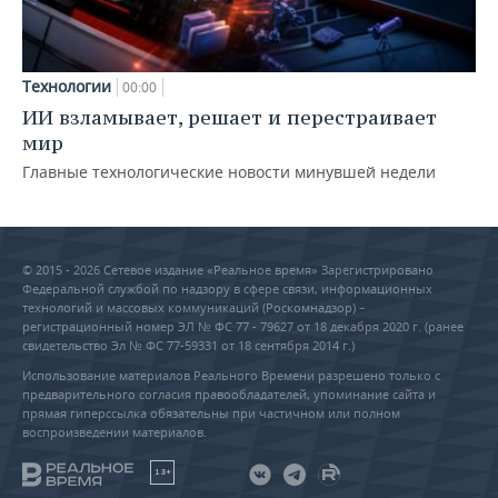
Технологии
00:00
ИИ взламывает, решает и перестраивает
мир
Главные технологические новости минувшей недели
© 2015 - 2026 Сетевое издание «Реальное время» Зарегистрировано
Федеральной службой по надзору в сфере связи, информационных
технологий и массовых коммуникаций (Роскомнадзор) –
регистрационный номер ЭЛ № ФС 77 - 79627 от 18 декабря 2020 г. (ранее
свидетельство Эл № ФС 77-59331 от 18 сентября 2014 г.)
Использование материалов Реального Времени разрешено только с
предварительного согласия правообладателей, упоминание сайта и
прямая гиперссылка обязательны при частичном или полном
воспроизведении материалов.
18+