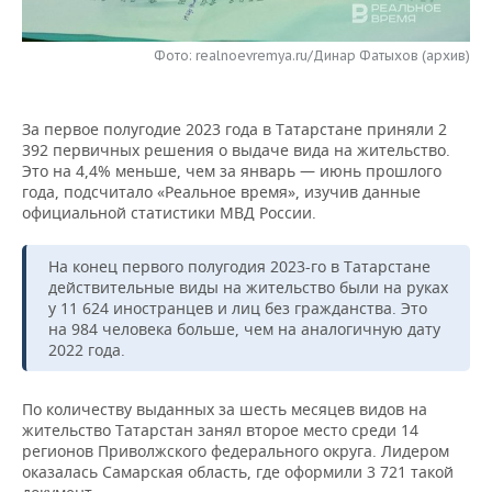
НЕФТЕХИМИЯ
РОЗНИЧНАЯ ТОРГОВЛЯ
НОВОСТИ ТЕХНОЛОГИЙ
МЕРОПРИЯТИЯ
НЕФТЬ
Фото: realnoevremya.ru/Динар Фатыхов (архив)
ТРАНСПОРТ
IT
НОВОСТИ МЕРОПРИЯТИЙ
СПОРТ
ОПК
За первое полугодие 2023 года в Татарстане приняли 2
УСЛУГИ
МЕДИА
ВЫЕЗДНАЯ РЕДАКЦИЯ
НОВОСТИ СПОРТА
ОБЩЕСТВО
392 первичных решения о выдаче вида на жительство.
ЭНЕРГЕТИКА
Это на 4,4% меньше, чем за январь — июнь прошлого
ТЕЛЕКОММУНИКАЦИИ
БИЗНЕС-БРАНЧИ
ФУТБОЛ
НОВОСТИ ОБЩЕСТВА
года, подсчитало «Реальное время», изучив данные
ФОТОГАЛЕРЕЯ
официальной статистики МВД России.
ONLINE-КОНФЕРЕНЦИИ
ХОККЕЙ
ВЛАСТЬ
СЮЖЕТЫ
На конец первого полугодия 2023-го в Татарстане
действительные виды на жительство были на руках
ОТКРЫТАЯ ЛЕКЦИЯ
БАСКЕТБОЛ
ИНФРАСТРУКТУРА
СПРАВОЧНИК
у 11 624 иностранцев и лиц без гражданства. Это
на 984 человека больше, чем на аналогичную дату
ВОЛЕЙБОЛ
ИСТОРИЯ
СПИСОК ПЕРСОН
ПОЛНАЯ ВЕРСИЯ
2022 года.
КИБЕРСПОРТ
КУЛЬТУРА
СПИСОК КОМПАНИЙ
По количеству выданных за шесть месяцев видов на
жительство Татарстан занял второе место среди 14
ФИГУРНОЕ КАТАНИЕ
МЕДИЦИНА
регионов Приволжского федерального округа. Лидером
оказалась Самарская область, где оформили 3 721 такой