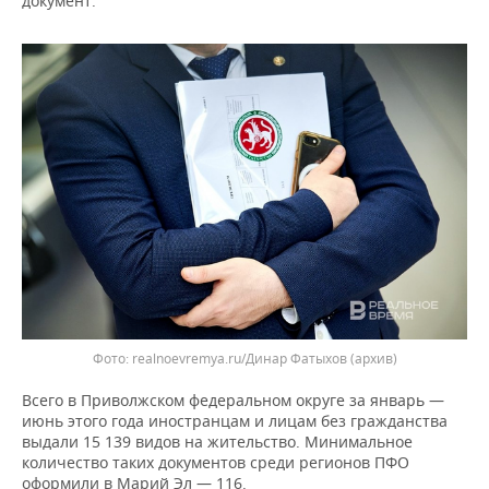
документ.
ВОДНЫЕ ВИДЫ СПОРТА
ОБРАЗОВАНИЕ
ХОККЕЙ С МЯЧОМ
ПРОИСШЕСТВИЯ
realnoevremya.ru/Динар Фатыхов (архив)
Всего в Приволжском федеральном округе за январь —
июнь этого года иностранцам и лицам без гражданства
выдали 15 139 видов на жительство. Минимальное
количество таких документов среди регионов ПФО
оформили в Марий Эл — 116.