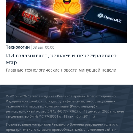
Технологии
08 авг, 00:00
ИИ взламывает, решает и перестраивает
мир
Главные технологические новости минувшей недели
© 2015 - 2026 Сетевое издание «Реальное время» Зарегистрировано
Федеральной службой по надзору в сфере связи, информационных
технологий и массовых коммуникаций (Роскомнадзор) –
регистрационный номер ЭЛ № ФС 77 - 79627 от 18 декабря 2020 г. (ранее
свидетельство Эл № ФС 77-59331 от 18 сентября 2014 г.)
Использование материалов Реального Времени разрешено только с
предварительного согласия правообладателей, упоминание сайта и