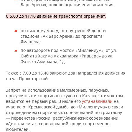
Барс Арена», полное ограничение движения.
С 5.00 до 11.10 движение транспорта ограничат:
по нижнему мосту, от внутренней дороги
стадиона «Ак Барс Арена» до проспекта
Ямашева;
по автодороге под мостом «Миллениум», от ул.
Сибгата Хакима у аквапарка «Ривьера» до ул.
Фатыха Амирхана, 1д.
Также с 7.00 до 15.40 закроют два направления движения
по ул. Пролетарской.
Запрет на использование маломерных, парусных,
прогулочных и спортивных судов на Казанке этим летом
вводится не первый раз. В июле его
устанавливали
на
участке от Кремлевской дамбы до «Миллениума» в связи
с проведением спортивных соревнований по триатлону
— первенства России, республиканских соревнований
«Детская лига», соревнований среди спортсменов-
любителей.