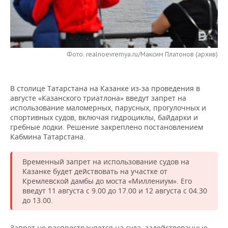
НЕФТЕХИМИЯ
РОЗНИЧНАЯ ТОРГОВЛЯ
НОВОСТИ ТЕХНОЛОГИЙ
МЕРОПРИЯТИЯ
НЕФТЬ
ТРАНСПОРТ
IT
НОВОСТИ МЕРОПРИЯТИЙ
СПОРТ
ОПК
Фото: realnoevremya.ru/Максим Платонов (архив)
УСЛУГИ
МЕДИА
ВЫЕЗДНАЯ РЕДАКЦИЯ
НОВОСТИ СПОРТА
ОБЩЕСТВО
ЭНЕРГЕТИКА
В столице Татарстана на Казанке из-за проведения в
ТЕЛЕКОММУНИКАЦИИ
БИЗНЕС-БРАНЧИ
ФУТБОЛ
НОВОСТИ ОБЩЕСТВА
ФОТОГАЛЕРЕЯ
августе «Казанского триатлона» введут запрет на
использование маломерных, парусных, прогулочных и
ONLINE-КОНФЕРЕНЦИИ
ХОККЕЙ
ВЛАСТЬ
СЮЖЕТЫ
спортивных судов, включая гидроциклы, байдарки и
гребные лодки. Решение закреплено постановлением
ОТКРЫТАЯ ЛЕКЦИЯ
БАСКЕТБОЛ
ИНФРАСТРУКТУРА
СПРАВОЧНИК
Кабмина Татарстана.
ВОЛЕЙБОЛ
ИСТОРИЯ
СПИСОК ПЕРСОН
ПОЛНАЯ ВЕРСИЯ
Временный запрет на использование судов на
Казанке будет действовать на участке от
Кремлевской дамбы до моста «Миллениум». Его
КИБЕРСПОРТ
КУЛЬТУРА
СПИСОК КОМПАНИЙ
введут 11 августа с 9.00 до 17.00 и 12 августа с 04.30
до 13.00.
ФИГУРНОЕ КАТАНИЕ
МЕДИЦИНА
Запрет не распространяется на суда, задействованные