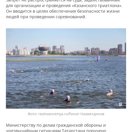
ВОДНЫЕ ВИДЫ СПОРТА
ОБРАЗОВАНИЕ
для организации и проведения «Казанского триатлона».
Он вводится в целях обеспечения безопасности жизни
ХОККЕЙ С МЯЧОМ
ПРОИСШЕСТВИЯ
людей при проведении соревнований.
realnoevremya.ru/Ринат Назметдинов
Министерству по делам гражданской обороны и
чрезвычайным ситуациям Татарстана поручено