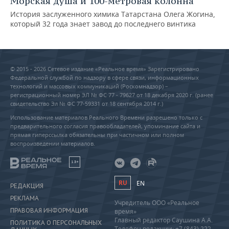
Морская душа и 100-метровая колонна
История заслуженного химика Татарстана Олега Жогина,
который 32 года знает завод до последнего винтика
© 2015 - 2026 Сетевое издание «Реальное время» Зарегистрировано
Федеральной службой по надзору в сфере связи, информационных
технологий и массовых коммуникаций (Роскомнадзор) –
регистрационный номер ЭЛ № ФС 77 - 79627 от 18 декабря 2020 г. (ранее
свидетельство Эл № ФС 77-59331 от 18 сентября 2014 г.)
Использование материалов Реального Времени разрешено только с
предварительного согласия правообладателей, упоминание сайта и
прямая гиперссылка обязательны при частичном или полном
воспроизведении материалов.
18+
RU
EN
РЕДАКЦИЯ
РЕКЛАМА
Учредитель ООО «Реальное
ПРАВОВАЯ ИНФОРМАЦИЯ
время»
Главный редактор Саушина А.А.
ПОЛИТИКА О ПЕРСОНАЛЬНЫХ
Телефон редакции: +7 (843) 222-