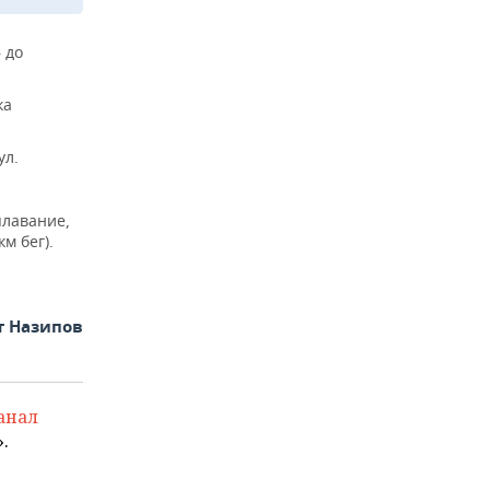
 до
ка
ул.
плавание,
км бег).
т Назипов
анал
.