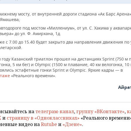
нижнему мосту, от внутренней дороги стадиона «Ак Барс Арена»
 Ямашева;
автодороге под мостом «Миллениум», от ул. С. Хакима у аквапар
вьера» до ул. Ф. Амирхана, 1д.
же с 7.00 до 15.40 будет закрыто два направления движения по 
летарской.
году Казанский триатлон прошел на дистанциях Sprint (750 м 
онка, 5 км бег) и Olympic (1500 м плавание, 40 км велогонка, 10 
оялись эстафетные гонки Sprint и Olympic. Яркие кадры — в
ртаже
«Реального времени».
Айра
исывайтесь на
телеграм-канал
,
группу «ВКонтакте»
,
к
X
и
страницу в «Одноклассниках»
«Реального времени»
невные видео на
Rutube
и
«Дзене»
.