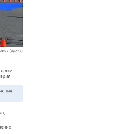
онов (архив)
оторым
мэрия.
ичения
ма,
вление