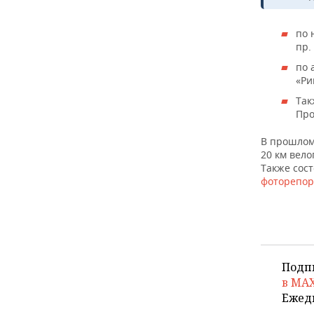
по 
пр.
по 
«Ри
Так
Про
В прошлом 
20 км велог
Также сост
фоторепо
Подп
в MA
Ежед