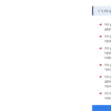
С 5.00 
по 
дву
по 
при
по 
при
скв
по 
Чис
по 
дви
пра
по 
огр