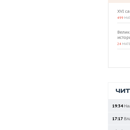
XVI с
499
МА
Велик
истор
24
МАТ
ЧИ
Нал
19:34
Вла
17:17