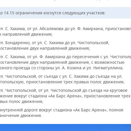
до 14.15 ограничения коснутся следующих участков:
ул. С. Хакима, от ул. Абсалямова до ул. Ф. Амирхана, приостано
х направлений движения;
ул. Бондаренко, от ул. С. Хакима до ул. Чистопольской,
остановление двух направлений движения;
ул. С. Хакима, от ул. Ф. Амирхана до пересечения с ул. Чистопол
остановление двух направлений движения, с возможностью
озного проезда со стороны ул. А. Козина и ул. Нигматуллина;
ул. Чистопольской, от съезда с ул. С. Хакима до съезда на ул.
топольскую, приостановление трех правых полос движения;
ул. Чистопольской, от ул. Чистопольской до съезда на круговое
жение вокруг стадиона «Ак Барс Арена», приостановление трех
вых полос движения;
внутренней дороге вокруг стадиона «Ак Барс Арена», полное
аничение движения.