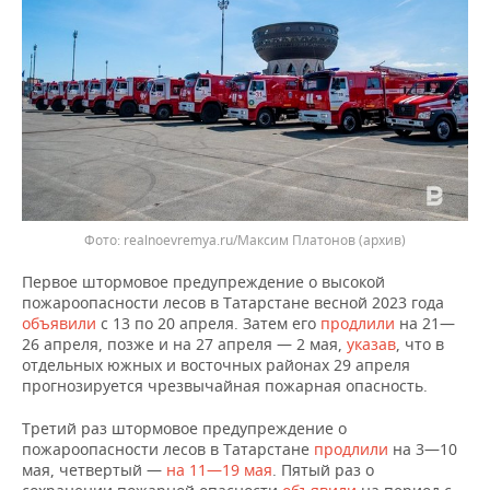
ВОДНЫЕ ВИДЫ СПОРТА
ОБРАЗОВАНИЕ
ХОККЕЙ С МЯЧОМ
ПРОИСШЕСТВИЯ
Фото: realnoevremya.ru/Максим Платонов (архив)
Первое штормовое предупреждение о высокой
пожароопасности лесов в Татарстане весной 2023 года
объявили
с 13 по 20 апреля. Затем его
продлили
на 21—
26 апреля, позже и на 27 апреля — 2 мая,
указав
, что в
отдельных южных и восточных районах 29 апреля
прогнозируется чрезвычайная пожарная опасность.
Третий раз штормовое предупреждение о
пожароопасности лесов в Татарстане
продлили
на 3—10
мая, четвертый —
на 11—19 мая
. Пятый раз о