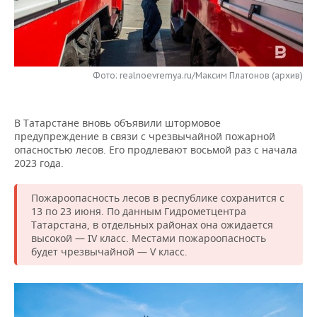
НЕФТЕХИМИЯ
РОЗНИЧНАЯ ТОРГОВЛЯ
НОВОСТИ ТЕХНОЛОГИЙ
МЕРОПРИЯТИЯ
НЕФТЬ
ТРАНСПОРТ
IT
НОВОСТИ МЕРОПРИЯТИЙ
СПОРТ
ОПК
Фото: realnoevremya.ru/Максим Платонов (архив)
УСЛУГИ
МЕДИА
ВЫЕЗДНАЯ РЕДАКЦИЯ
НОВОСТИ СПОРТА
ОБЩЕСТВО
ЭНЕРГЕТИКА
В Татарстане вновь объявили штормовое
ТЕЛЕКОММУНИКАЦИИ
БИЗНЕС-БРАНЧИ
ФУТБОЛ
НОВОСТИ ОБЩЕСТВА
ФОТОГАЛЕРЕЯ
предупреждение в связи с чрезвычайной пожарной
опасностью лесов. Его продлевают восьмой раз с начала
ONLINE-КОНФЕРЕНЦИИ
ХОККЕЙ
ВЛАСТЬ
СЮЖЕТЫ
2023 года.
ОТКРЫТАЯ ЛЕКЦИЯ
БАСКЕТБОЛ
ИНФРАСТРУКТУРА
СПРАВОЧНИК
Пожароопасность лесов в республике сохранится с
13 по 23 июня. По данным Гидрометцентра
ВОЛЕЙБОЛ
ИСТОРИЯ
СПИСОК ПЕРСОН
ПОЛНАЯ ВЕРСИЯ
Татарстана, в отдельных районах она ожидается
высокой — IV класс. Местами пожароопасность
будет чрезвычайной — V класс.
КИБЕРСПОРТ
КУЛЬТУРА
СПИСОК КОМПАНИЙ
ФИГУРНОЕ КАТАНИЕ
МЕДИЦИНА