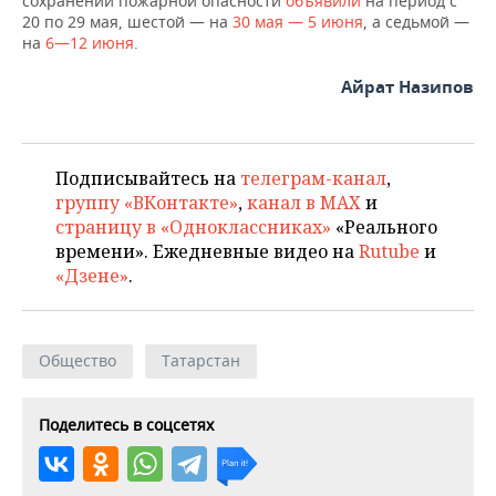
сохранении пожарной опасности
объявили
на период с
20 по 29 мая, шестой — на
30 мая — 5 июня
, а седьмой —
на
6—12 июня
.
Айрат Назипов
Подписывайтесь на
телеграм-канал
,
группу «ВКонтакте»
,
канал в MAX
и
страницу в «Одноклассниках»
«Реального
времени». Ежедневные видео на
Rutube
и
«Дзене»
.
Общество
Татарстан
Поделитесь в соцсетях