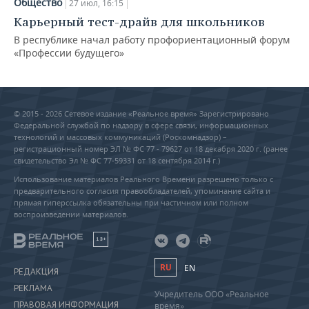
Общество
27 июл, 16:15
Карьерный тест-драйв для школьников
В республике начал работу профориентационный форум
«Профессии будущего»
© 2015 - 2026 Сетевое издание «Реальное время» Зарегистрировано
Федеральной службой по надзору в сфере связи, информационных
технологий и массовых коммуникаций (Роскомнадзор) –
регистрационный номер ЭЛ № ФС 77 - 79627 от 18 декабря 2020 г. (ранее
свидетельство Эл № ФС 77-59331 от 18 сентября 2014 г.)
Использование материалов Реального Времени разрешено только с
предварительного согласия правообладателей, упоминание сайта и
прямая гиперссылка обязательны при частичном или полном
воспроизведении материалов.
18+
RU
EN
РЕДАКЦИЯ
РЕКЛАМА
Учредитель ООО «Реальное
ПРАВОВАЯ ИНФОРМАЦИЯ
время»