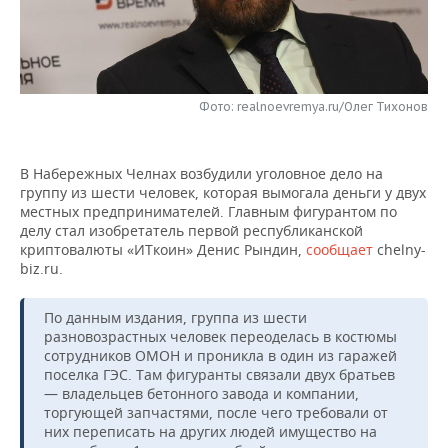
НЕФТЕХИМИЯ
РОЗНИЧНАЯ ТОРГОВЛЯ
НОВОСТИ ТЕХНОЛОГИЙ
МЕРОПРИЯТИЯ
НЕФТЬ
ТРАНСПОРТ
IT
НОВОСТИ МЕРОПРИЯТИЙ
СПОРТ
ОПК
Фото: realnoevremya.ru/Олег Тихонов
УСЛУГИ
МЕДИА
ВЫЕЗДНАЯ РЕДАКЦИЯ
НОВОСТИ СПОРТА
ОБЩЕСТВО
ЭНЕРГЕТИКА
В Набережных Челнах возбудили уголовное дело на
ТЕЛЕКОММУНИКАЦИИ
БИЗНЕС-БРАНЧИ
ФУТБОЛ
НОВОСТИ ОБЩЕСТВА
ФОТОГАЛЕРЕЯ
группу из шести человек, которая вымогала деньги у двух
местных предпринимателей. Главным фигурантом по
ONLINE-КОНФЕРЕНЦИИ
ХОККЕЙ
ВЛАСТЬ
СЮЖЕТЫ
делу стал изобретатель первой республиканской
криптовалюты «ИТкоин» Денис Рындин,
сообщает
chelny-
ОТКРЫТАЯ ЛЕКЦИЯ
БАСКЕТБОЛ
ИНФРАСТРУКТУРА
СПРАВОЧНИК
biz.ru.
ВОЛЕЙБОЛ
ИСТОРИЯ
СПИСОК ПЕРСОН
ПОЛНАЯ ВЕРСИЯ
По данным издания, группа из шести
разновозрастных человек переоделась в костюмы
сотрудников ОМОН и проникла в один из гаражей
КИБЕРСПОРТ
КУЛЬТУРА
СПИСОК КОМПАНИЙ
поселка ГЭС. Там фигуранты связали двух братьев
— владельцев бетонного завода и компании,
ФИГУРНОЕ КАТАНИЕ
МЕДИЦИНА
торгующей запчастями, после чего требовали от
них переписать на других людей имущество на