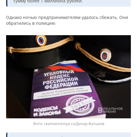
ВОДНЫЕ ВИДЫ СПОРТА
ОБРАЗОВАНИЕ
сумму более 1 миллиона рублей.
ХОККЕЙ С МЯЧОМ
ПРОИСШЕСТВИЯ
Однако ночью предпринимателям удалось сбежать. Они
обратились в полицию.
Фото: realnoevremya.ru/Динар Фатыхов