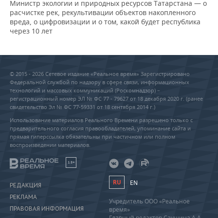
Министр экологии и природных ресурсов Татарстана — о
расчистке рек, рекультивации объектов накопленного
вреда, о цифровизации и о том, какой будет республика
через 10 лет
© 2015 - 2026 Сетевое издание «Реальное время» Зарегистрировано
Федеральной службой по надзору в сфере связи, информационных
технологий и массовых коммуникаций (Роскомнадзор) –
регистрационный номер ЭЛ № ФС 77 - 79627 от 18 декабря 2020 г. (ранее
свидетельство Эл № ФС 77-59331 от 18 сентября 2014 г.)
Использование материалов Реального Времени разрешено только с
предварительного согласия правообладателей, упоминание сайта и
прямая гиперссылка обязательны при частичном или полном
воспроизведении материалов.
18+
RU
EN
РЕДАКЦИЯ
РЕКЛАМА
Учредитель ООО «Реальное
ПРАВОВАЯ ИНФОРМАЦИЯ
время»
Главный редактор Саушина А.А.