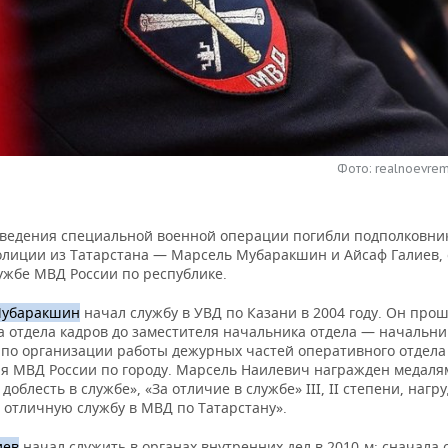
Фото: realnoevrem
оведения специальной военной операции погибли подполковни
олиции из Татарстана — Марсель Мубаракшин и Айсаф Галиев,
ужбе МВД России по республике.
Мубаракшин
начал службу в УВД по Казани в 2004 году. Он прош
а отдела кадров до заместителя начальника отдела — начальни
 по организации работы дежурных частей оперативного отдела
я МВД России по городу. Марсель Наилевич награжден медал
 доблесть в службе», «За отличие в службе» III, II степени, наг
 отличную службу в МВД по Татарстану».
иев
начал служить в органах внутренних дел в 2010-м: сначала