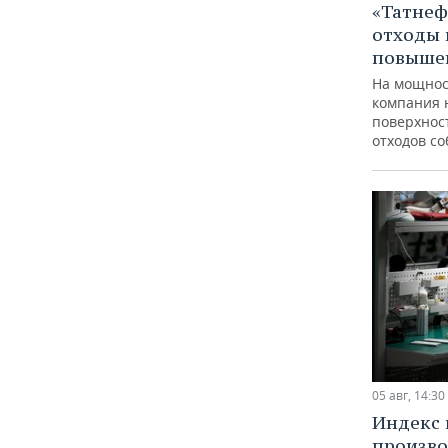
«Татнеф
отходы 
повыше
На мощнос
компания 
поверхнос
отходов с
05 авг, 14:30
Индекс
произво