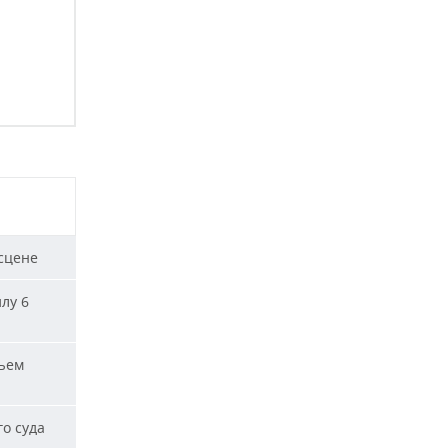
сцене
лу 6
ъем
о суда