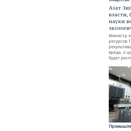
Азат Зи
власти, 
науки в
экологи
Министр э
ресурсов Т
рекультив
вреда, о ц
будет респ
Промышле