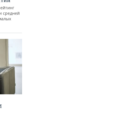
ятий
рейтинг
и средней
малых
И