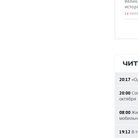
Велик
истор
24
МАТ
ЧИ
«Од
20:17
Сог
20:00
октября
Жит
08:00
мобильн
В Н
19:12