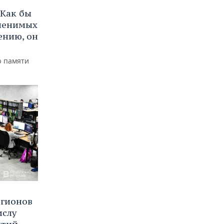
Как бы
аменимых
ению, он
р памяти
егионов
ислу