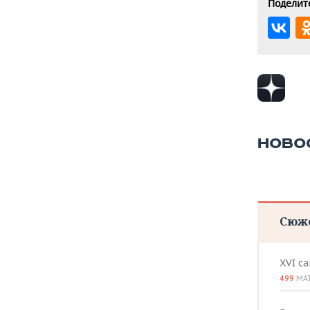
Поделите
НОВО
Сюж
XVI с
499
МА