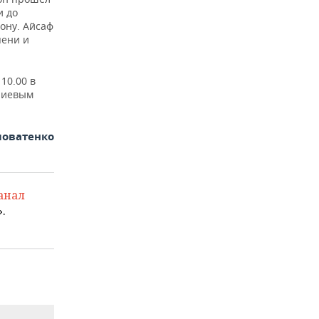
и до
ону. Айсаф
пени и
10.00 в
алиевым
ловатенко
анал
.