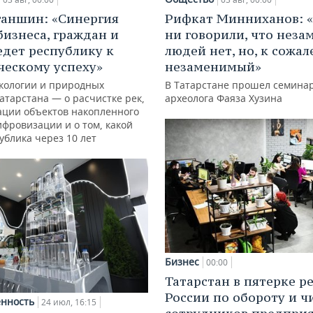
ганшин: «Синергия
Рифкат Минниханов: «
бизнеса, граждан и
ни говорили, что нез
едет республику к
людей нет, но, к сожал
ческому успеху»
незаменимый»
кологии и природных
В Татарстане прошел семина
атарстана — о расчистке рек,
археолога Фаяза Хузина
ации объектов накопленного
ифровизации и о том, какой
ублика через 10 лет
Бизнес
00:00
Татарстан в пятерке р
России по обороту и ч
нность
24 июл, 16:15