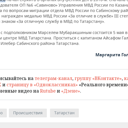
ледователя ОП №6 «Савиново» Управления МВД России по Казан
а по вопросам миграции отдела МВД России по Сабинскому рай
 награжден медалью МВД России «За отличие в службе» III сте
 знаком «За отличную службу в МВД по Татарстану».
с подполковником Марселем Мубаракшиным состоится 5 мая в 
м центре МВД Татарстана. Проститься с капитаном Айсафом Г
 Илебер Сабинского района Татарстана.
Маргарита Го
исывайтесь на
телеграм-канал
,
группу «ВКонтакте»
,
к
X
и
страницу в «Одноклассниках»
«Реального времени»
невные видео на
Rutube
и
«Дзене»
.
во
Происшествия
Татарстан