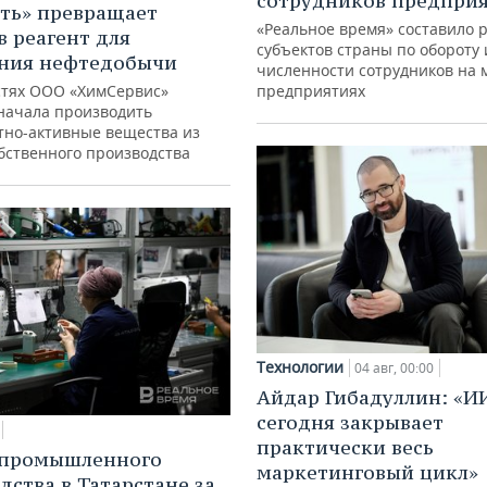
сотрудников предпри
ть» превращает
«Реальное время» составило 
в реагент для
субъектов страны по обороту 
ния нефтедобычи
численности сотрудников на 
тях ООО «ХимСервис»
предприятиях
начала производить
тно-активные вещества из
обственного производства
Технологии
04 авг, 00:00
Айдар Гибадуллин: «И
сегодня закрывает
практически весь
 промышленного
маркетинговый цикл»
дства в Татарстане за