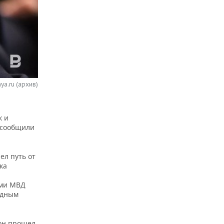
ya.ru (архив)
к и
 сообщили
ел путь от
ка
ями МВД
рудным
 он прошел