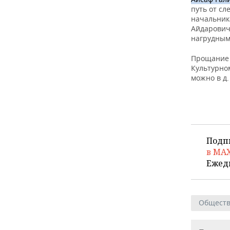
ВОДНЫЕ ВИДЫ СПОРТА
ОБРАЗОВАНИЕ
путь от с
начальник
ХОККЕЙ С МЯЧОМ
ПРОИСШЕСТВИЯ
Айдарович
нагрудным
Прощание 
Культурно
можно в д.
Подп
в MA
Ежед
Общест