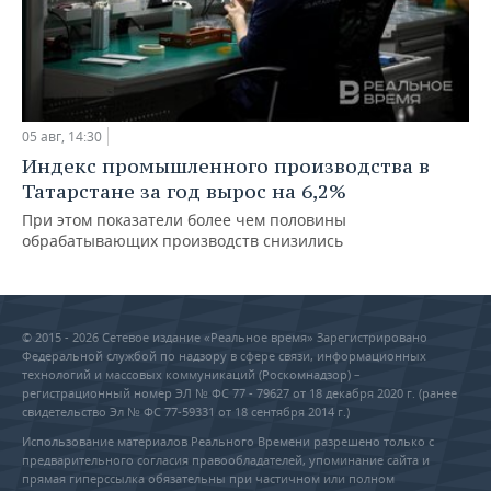
05 авг, 14:30
Индекс промышленного производства в
Татарстане за год вырос на 6,2%
При этом показатели более чем половины
обрабатывающих производств снизились
© 2015 - 2026 Сетевое издание «Реальное время» Зарегистрировано
Федеральной службой по надзору в сфере связи, информационных
технологий и массовых коммуникаций (Роскомнадзор) –
регистрационный номер ЭЛ № ФС 77 - 79627 от 18 декабря 2020 г. (ранее
свидетельство Эл № ФС 77-59331 от 18 сентября 2014 г.)
Использование материалов Реального Времени разрешено только с
предварительного согласия правообладателей, упоминание сайта и
прямая гиперссылка обязательны при частичном или полном