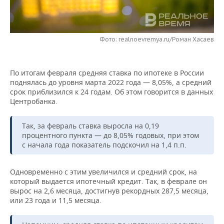
НЕФТЕХИМИЯ
РОЗНИЧНАЯ ТОРГОВЛЯ
НОВОСТИ ТЕХНОЛОГИЙ
МЕРОПРИЯТИЯ
НЕФТЬ
Фото: realnoevremya.ru/Роман Хасаев
ТРАНСПОРТ
IT
НОВОСТИ МЕРОПРИЯТИЙ
СПОРТ
ОПК
УСЛУГИ
МЕДИА
ВЫЕЗДНАЯ РЕДАКЦИЯ
НОВОСТИ СПОРТА
ОБЩЕСТВО
ЭНЕРГЕТИКА
По итогам февраля средняя ставка по ипотеке в России
поднялась до уровня марта 2022 года — 8,05%, а средний
ТЕЛЕКОММУНИКАЦИИ
БИЗНЕС-БРАНЧИ
ФУТБОЛ
НОВОСТИ ОБЩЕСТВА
ФОТОГАЛЕРЕЯ
срок приблизился к 24 годам. Об этом говорится в данных
Центробанка.
ONLINE-КОНФЕРЕНЦИИ
ХОККЕЙ
ВЛАСТЬ
СЮЖЕТЫ
Так, за февраль ставка выросла на 0,19
ОТКРЫТАЯ ЛЕКЦИЯ
БАСКЕТБОЛ
ИНФРАСТРУКТУРА
СПРАВОЧНИК
процентного пункта — до 8,05% годовых, при этом
с начала года показатель подскочил на 1,4 п.п.
ВОЛЕЙБОЛ
ИСТОРИЯ
СПИСОК ПЕРСОН
ПОЛНАЯ ВЕРСИЯ
Одновременно с этим увеличился и средний срок, на
КИБЕРСПОРТ
КУЛЬТУРА
СПИСОК КОМПАНИЙ
который выдается ипотечный кредит. Так, в феврале он
вырос на 2,6 месяца, достигнув рекордных 287,5 месяца,
или 23 года и 11,5 месяца.
ФИГУРНОЕ КАТАНИЕ
МЕДИЦИНА