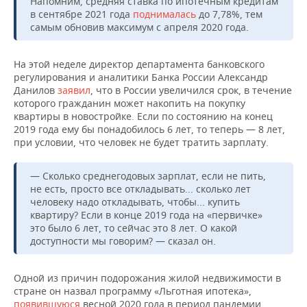
Напомним, средняя ставка по ипотечным кредитам
ВОДНЫЕ ВИДЫ СПОРТА
ОБРАЗОВАНИЕ
в сентябре 2021 года
поднималась
до 7,78%, тем
самым обновив максимум с апреля 2020 года.
ХОККЕЙ С МЯЧОМ
ПРОИСШЕСТВИЯ
На этой неделе директор департамента банковского
регулирования и аналитики Банка России Александр
Данилов
заявил
, что в России увеличился срок, в течение
которого гражданин может накопить на покупку
квартиры в новостройке. Если по состоянию на конец
2019 года ему бы понадобилось 6 лет, то теперь — 8 лет,
при условии, что человек не будет тратить зарплату.
— Сколько среднегодовых зарплат, если не пить,
не есть, просто все откладывать... сколько лет
человеку надо откладывать, чтобы... купить
квартиру? Если в конце 2019 года на «первичке»
это было 6 лет, то сейчас это 8 лет. О какой
доступности мы говорим? — сказал он.
Одной из причин подорожания жилой недвижимости в
стране он назвал программу «Льготная ипотека»,
появившуюся
весной 2020 года в период пандемии