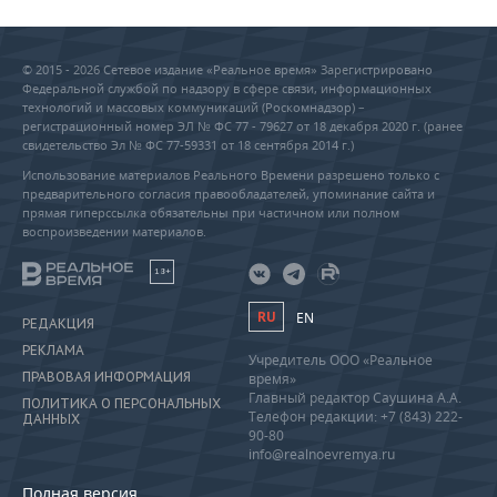
© 2015 - 2026 Сетевое издание «Реальное время» Зарегистрировано
Федеральной службой по надзору в сфере связи, информационных
технологий и массовых коммуникаций (Роскомнадзор) –
регистрационный номер ЭЛ № ФС 77 - 79627 от 18 декабря 2020 г. (ранее
свидетельство Эл № ФС 77-59331 от 18 сентября 2014 г.)
Использование материалов Реального Времени разрешено только с
предварительного согласия правообладателей, упоминание сайта и
прямая гиперссылка обязательны при частичном или полном
воспроизведении материалов.
18+
RU
EN
РЕДАКЦИЯ
РЕКЛАМА
Учредитель ООО «Реальное
ПРАВОВАЯ ИНФОРМАЦИЯ
время»
Главный редактор Саушина А.А.
ПОЛИТИКА О ПЕРСОНАЛЬНЫХ
Телефон редакции: +7 (843) 222-
ДАННЫХ
90-80
info@realnoevremya.ru
Полная версия