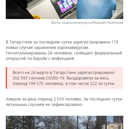
НЕФТЕХИМИЯ
РОЗНИЧНАЯ ТОРГОВЛЯ
НОВОСТИ ТЕХНОЛОГИЙ
МЕРОПРИЯТИЯ
НЕФТЬ
Фото: realnoevremya.ru/Максим Платонов
ТРАНСПОРТ
IT
НОВОСТИ МЕРОПРИЯТИЙ
СПОРТ
ОПК
УСЛУГИ
МЕДИА
ВЫЕЗДНАЯ РЕДАКЦИЯ
НОВОСТИ СПОРТА
ОБЩЕСТВО
ЭНЕРГЕТИКА
В Татарстане за последние сутки зарегистрировано 172
новых случая заражения коронавирусом.
ТЕЛЕКОММУНИКАЦИИ
БИЗНЕС-БРАНЧИ
ФУТБОЛ
НОВОСТИ ОБЩЕСТВА
ФОТОГАЛЕРЕЯ
Госпитализированы 24 человека, сообщает федеральный
оперштаб по борьбе с инфекцией.
ONLINE-КОНФЕРЕНЦИИ
ХОККЕЙ
ВЛАСТЬ
СЮЖЕТЫ
Всего на 24 марта в Татарстане зарегистрировано
ОТКРЫТАЯ ЛЕКЦИЯ
БАСКЕТБОЛ
ИНФРАСТРУКТУРА
СПРАВОЧНИК
202 597 случаев COVID-19. Выздоровели за весь
период 199 572 человека, в том числе 222 за сутки.
ВОЛЕЙБОЛ
ИСТОРИЯ
СПИСОК ПЕРСОН
ПОЛНАЯ ВЕРСИЯ
Умерли за весь период 2 010 человек. За последние сутки
КИБЕРСПОРТ
КУЛЬТУРА
СПИСОК КОМПАНИЙ
летальных случаев не зафиксировано.
ФИГУРНОЕ КАТАНИЕ
МЕДИЦИНА