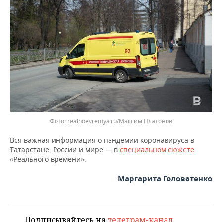
ВОДНЫЕ ВИДЫ СПОРТА
ОБРАЗОВАНИЕ
ХОККЕЙ С МЯЧОМ
ПРОИСШЕСТВИЯ
Фото: realnoevremya.ru/Максим Платонов
Вся важная информация о пандемии коронавируса в
Татарстане, России и мире — в
специальном сюжете
«Реального времени».
Маргарита Головатенко
Подписывайтесь на
телеграм-канал
,