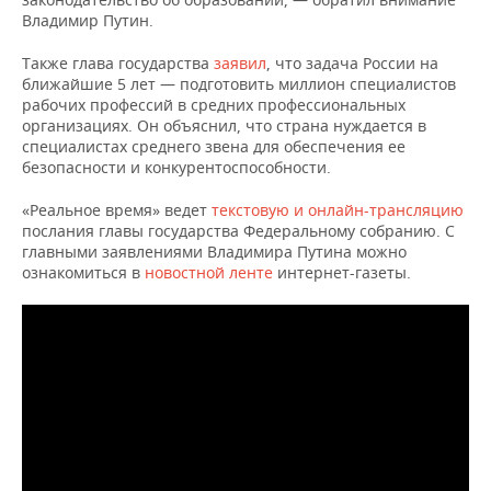
ВОДНЫЕ ВИДЫ СПОРТА
ОБРАЗОВАНИЕ
Владимир Путин.
ХОККЕЙ С МЯЧОМ
ПРОИСШЕСТВИЯ
Также глава государства
заявил
, что задача России на
ближайшие 5 лет — подготовить миллион специалистов
рабочих профессий в средних профессиональных
организациях. Он объяснил, что страна нуждается в
специалистах среднего звена для обеспечения ее
безопасности и конкурентоспособности.
«Реальное время» ведет
текстовую и онлайн-трансляцию
послания главы государства Федеральному собранию. С
главными заявлениями Владимира Путина можно
ознакомиться в
новостной ленте
интернет-газеты.