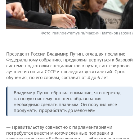
НЕФТЕХИМИЯ
РОЗНИЧНАЯ ТОРГОВЛЯ
НОВОСТИ ТЕХНОЛОГИЙ
МЕРОПРИЯТИЯ
НЕФТЬ
ТРАНСПОРТ
IT
НОВОСТИ МЕРОПРИЯТИЙ
СПОРТ
ОПК
Фото: realnoevremya.ru/Максим Платонов (архив)
УСЛУГИ
МЕДИА
ВЫЕЗДНАЯ РЕДАКЦИЯ
НОВОСТИ СПОРТА
ОБЩЕСТВО
ЭНЕРГЕТИКА
Президент России Владимир Путин, оглашая послание
ТЕЛЕКОММУНИКАЦИИ
БИЗНЕС-БРАНЧИ
ФУТБОЛ
НОВОСТИ ОБЩЕСТВА
ФОТОГАЛЕРЕЯ
Федеральному собранию, предложил вернуться к базовой
системе подготовки специалистов в вузах, синтезировав
ONLINE-КОНФЕРЕНЦИИ
ХОККЕЙ
ВЛАСТЬ
СЮЖЕТЫ
лучшее из опыта СССР
и последних десятилетий. Срок
обучения, по его словам, составит от 4 до 6 лет.
ОТКРЫТАЯ ЛЕКЦИЯ
БАСКЕТБОЛ
ИНФРАСТРУКТУРА
СПРАВОЧНИК
Владимир Путин обратил внимание, что переход
ВОЛЕЙБОЛ
ИСТОРИЯ
СПИСОК ПЕРСОН
ПОЛНАЯ ВЕРСИЯ
на новую систему высшего образования
необходимо сделать плавным. Он поручил «все
продумать, проработать до мелочей».
КИБЕРСПОРТ
КУЛЬТУРА
СПИСОК КОМПАНИЙ
ФИГУРНОЕ КАТАНИЕ
МЕДИЦИНА
— Правительству совместно с парламентариями
потребуется внести многочисленные поправки в
законодательство об образовании, — обратил внимание