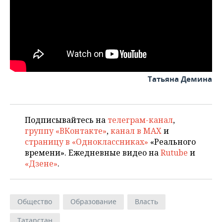
Татьяна Демина
Подписывайтесь на
телеграм-канал
,
группу «ВКонтакте»
,
канал в MAX
и
страницу в «Одноклассниках»
«Реального
времени». Ежедневные видео на
Rutube
и
«Дзене»
.
Общество
Образование
Власть
Татарстан