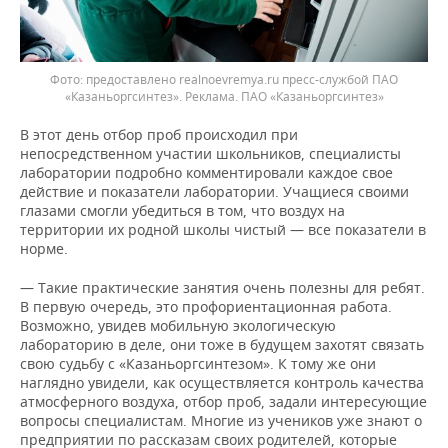
Фото: предоставлено realnoevremya.ru пресс-службой ПАО
«Казаньоргсинтез». Реклама. ПАО «Казаньоргсинтез»
В этот день отбор проб происходил при
непосредственном участии школьников, специалисты
лаборатории подробно комментировали каждое свое
действие и показатели лаборатории. Учащиеся своими
глазами смогли убедиться в том, что воздух на
территории их родной школы чистый — все показатели в
норме.
— Такие практические занятия очень полезны для ребят.
В первую очередь, это профориентационная работа.
Возможно, увидев мобильную экологическую
лабораторию в деле, они тоже в будущем захотят связать
свою судьбу с «Казаньоргсинтезом». К тому же они
наглядно увидели, как осуществляется контроль качества
атмосферного воздуха, отбор проб, задали интересующие
вопросы специалистам. Многие из учеников уже знают о
предприятии по рассказам своих родителей, которые