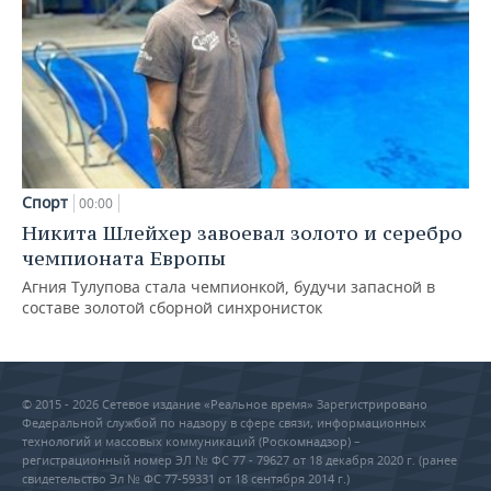
Спорт
00:00
Никита Шлейхер завоевал золото и серебро
чемпионата Европы
Агния Тулупова стала чемпионкой, будучи запасной в
составе золотой сборной синхронисток
© 2015 - 2026 Сетевое издание «Реальное время» Зарегистрировано
Федеральной службой по надзору в сфере связи, информационных
технологий и массовых коммуникаций (Роскомнадзор) –
регистрационный номер ЭЛ № ФС 77 - 79627 от 18 декабря 2020 г. (ранее
свидетельство Эл № ФС 77-59331 от 18 сентября 2014 г.)