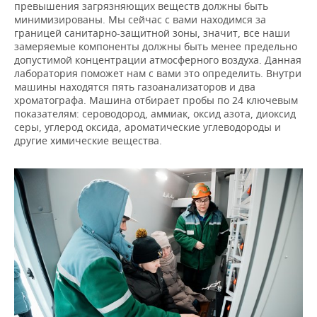
ВОДНЫЕ ВИДЫ СПОРТА
ОБРАЗОВАНИЕ
превышения загрязняющих веществ должны быть
минимизированы. Мы сейчас с вами находимся за
границей санитарно-защитной зоны, значит, все наши
ХОККЕЙ С МЯЧОМ
ПРОИСШЕСТВИЯ
замеряемые компоненты должны быть менее предельно
допустимой концентрации атмосферного воздуха. Данная
лаборатория поможет нам с вами это определить. Внутри
машины находятся пять газоанализаторов и два
хроматографа. Машина отбирает пробы по 24 ключевым
показателям: сероводород, аммиак, оксид азота, диоксид
серы, углерод оксида, ароматические углеводороды и
другие химические вещества.