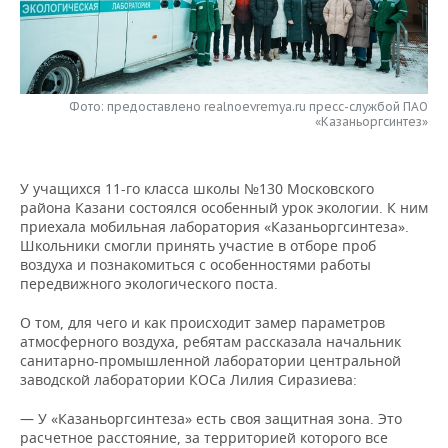
НЕФТЕХИМИЯ
РОЗНИЧНАЯ ТОРГОВЛЯ
НОВОСТИ ТЕХНОЛОГИЙ
МЕРОПРИЯТИЯ
НЕФТЬ
ТРАНСПОРТ
IT
НОВОСТИ МЕРОПРИЯТИЙ
СПОРТ
ОПК
Фото: предоставлено realnoevremya.ru пресс-службой ПАО
«Казаньоргсинтез»
УСЛУГИ
МЕДИА
ВЫЕЗДНАЯ РЕДАКЦИЯ
НОВОСТИ СПОРТА
ОБЩЕСТВО
ЭНЕРГЕТИКА
ТЕЛЕКОММУНИКАЦИИ
БИЗНЕС-БРАНЧИ
ФУТБОЛ
НОВОСТИ ОБЩЕСТВА
ФОТОГАЛЕРЕЯ
У учащихся 11-го класса школы №130 Московского
района Казани состоялся особенный урок экологии. К ним
ONLINE-КОНФЕРЕНЦИИ
ХОККЕЙ
ВЛАСТЬ
СЮЖЕТЫ
приехала мобильная лаборатория «Казаньоргсинтеза».
Школьники смогли принять участие в отборе проб
воздуха и познакомиться с особенностями работы
ОТКРЫТАЯ ЛЕКЦИЯ
БАСКЕТБОЛ
ИНФРАСТРУКТУРА
СПРАВОЧНИК
передвижного экологического поста.
ВОЛЕЙБОЛ
ИСТОРИЯ
СПИСОК ПЕРСОН
ПОЛНАЯ ВЕРСИЯ
О том, для чего и как происходит замер параметров
атмосферного воздуха, ребятам рассказала начальник
КИБЕРСПОРТ
КУЛЬТУРА
СПИСОК КОМПАНИЙ
санитарно-промышленной лаборатории центральной
заводской лаборатории КОСа Лилия Сиразиева:
ФИГУРНОЕ КАТАНИЕ
МЕДИЦИНА
— У «Казаньоргсинтеза» есть своя защитная зона. Это
расчетное расстояние, за территорией которого все