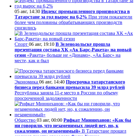
05 авг, 14:30
Индекс промышленного производства в
Татарстане за год вырос на 6,2%
При этом показатели
более чем половины обрабатывающих производств
снизились
Спорт
06 авг, 19:10
В Зеленодольске прошла
презентация состава ХК «Ак Барс-Ракета» на новый
сезон
«Ракета» больше не «Динамо», «Ак Барс» на
месте, как и был
Экономика
06 авг, 14:40
Просрочка татарстанского
бизнеса перед банками превысила 39 млрд рублей
Республика заняла 11-е место в России по объему
просроченной задолженности
Общество
03 авг, 00:00
Рифкат Минниханов: «Как бы
ни говорили, что незаменимых людей нет, но, к
сожалению, он незаменимый»
В Татарстане прошел