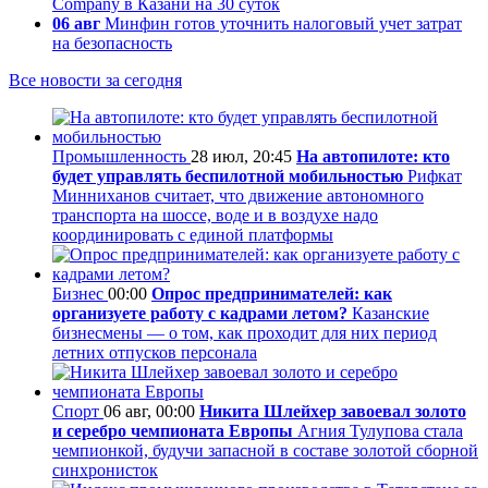
Company в Казани на 30 суток
06 авг
Минфин готов уточнить налоговый учет затрат
на безопасность
Все новости за сегодня
Промышленность
28 июл, 20:45
На автопилоте: кто
будет управлять беспилотной мобильностью
Рифкат
Минниханов считает, что движение автономного
транспорта на шоссе, воде и в воздухе надо
координировать с единой платформы
Бизнес
00:00
Опрос предпринимателей: как
организуете работу с кадрами летом?
Казанские
бизнесмены — о том, как проходит для них период
летних отпусков персонала
Спорт
06 авг, 00:00
Никита Шлейхер завоевал золото
и серебро чемпионата Европы
Агния Тулупова стала
чемпионкой, будучи запасной в составе золотой сборной
синхронисток