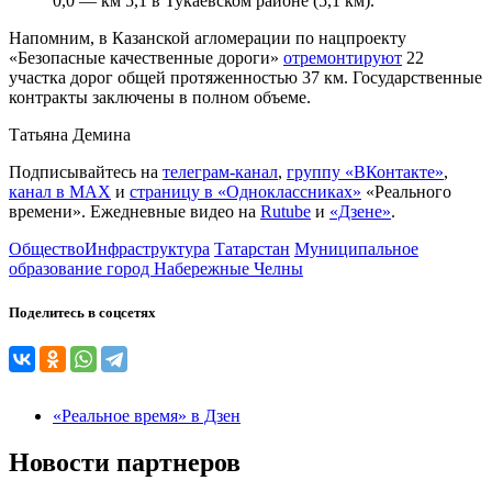
0,0 — км 5,1 в Тукаевском районе (5,1 км).
Напомним, в Казанской агломерации по нацпроекту
«Безопасные качественные дороги»
отремонтируют
22
участка дорог общей протяженностью 37 км. Государственные
контракты заключены в полном объеме.
Татьяна Демина
Подписывайтесь на
телеграм-канал
,
группу «ВКонтакте»
,
канал в MAX
и
страницу в «Одноклассниках»
«Реального
времени». Ежедневные видео на
Rutube
и
«Дзене»
.
Общество
Инфраструктура
Татарстан
Муниципальное
образование город Набережные Челны
Поделитесь в соцсетях
«Реальное время» в Дзен
Новости партнеров