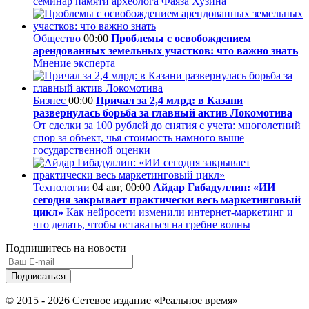
семинар памяти археолога Фаяза Хузина
Общество
00:00
Проблемы с освобождением
арендованных земельных участков: что важно знать
Мнение эксперта
Бизнес
00:00
Причал за 2,4 млрд: в Казани
развернулась борьба за главный актив Локомотива
От сделки за 100 рублей до снятия с учета: многолетний
спор за объект, чья стоимость намного выше
государственной оценки
Технологии
04 авг, 00:00
Айдар Гибадуллин: «ИИ
сегодня закрывает практически весь маркетинговый
цикл»
Как нейросети изменили интернет-маркетинг и
что делать, чтобы оставаться на гребне волны
Подпишитесь на новости
© 2015 - 2026 Сетевое издание «Реальное время»