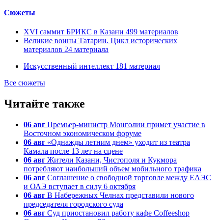
Сюжеты
XVI саммит БРИКС в Казани
499
материалов
Великие воины Татарии. Цикл исторических
материалов
24
материала
Искусственный интеллект
181
материал
Все сюжеты
Читайте также
06 авг
Премьер-министр Монголии примет участие в
Восточном экономическом форуме
06 авг
«Однажды летним днем» уходит из театра
Камала после 13 лет на сцене
06 авг
Жители Казани, Чистополя и Кукмора
потребляют наибольший объем мобильного трафика
06 авг
Соглашение о свободной торговле между ЕАЭС
и ОАЭ вступает в силу 6 октября
06 авг
В Набережных Челнах представили нового
председателя городского суда
06 авг
Суд приостановил работу кафе Coffeeshop