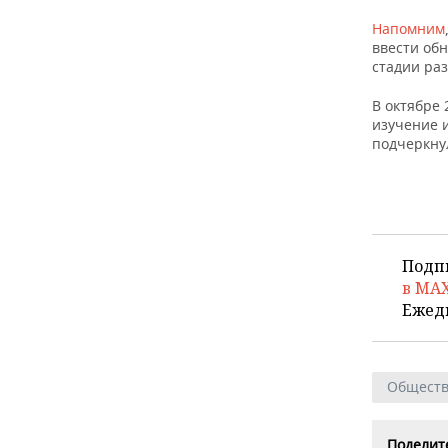
Напомним
ввести обн
стадии раз
В октябре 
изучение и
подчеркнул
Подп
в MA
Ежед
Общест
Поделите