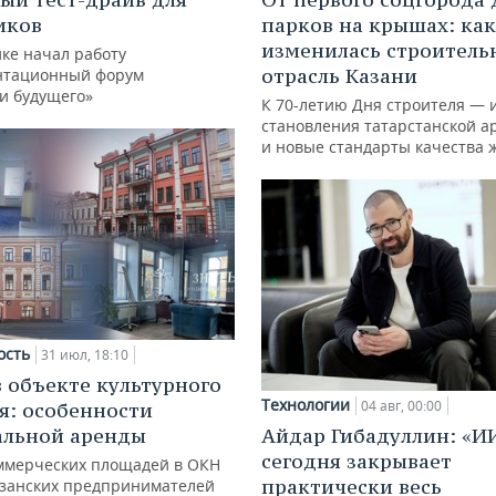
иков
парков на крышах: как
изменилась строитель
ке начал работу
отрасль Казани
нтационный форум
и будущего»
К 70-летию Дня строителя — 
становления татарстанской а
и новые стандарты качества 
ость
31 июл, 18:10
в объекте культурного
Технологии
04 авг, 00:00
я: особенности
альной аренды
Айдар Гибадуллин: «И
сегодня закрывает
ммерческих площадей в ОКН
практически весь
азанских предпринимателей