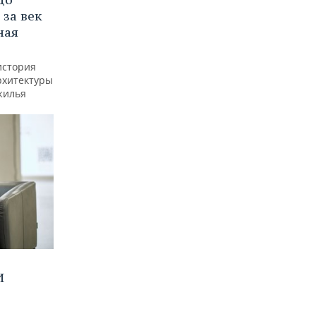
 за век
ная
история
рхитектуры
жилья
И