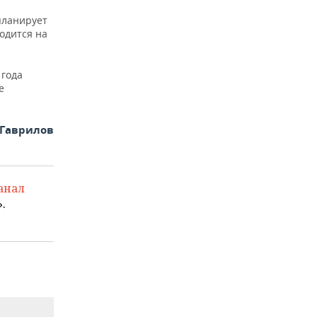
планирует
одится на
 года
е
 Гаврилов
анал
.