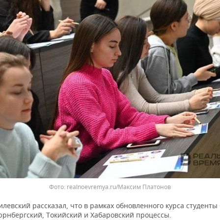
Фото: realnoevremya.ru/Максим Платонов
левский рассказал, что в рамках обновленного курса студенты 
юрнбергский, Токийский и Хабаровский процессы.