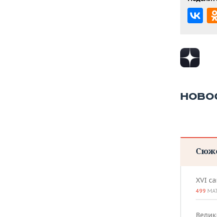
НОВО
Сюж
XVI с
499
МА
Велик