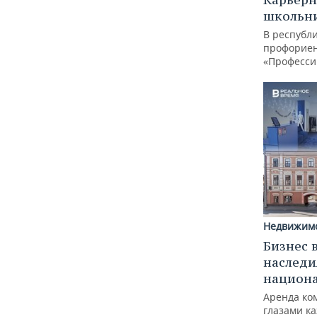
школьн
В республи
профорие
«Професси
Недвижим
Бизнес 
наследи
национ
Аренда ко
глазами к