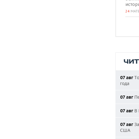
истор
24
МАТ
ЧИ
То
07 авг
года
Пе
07 авг
В 
07 авг
За
07 авг
США