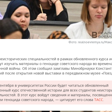
Фото: realnoevremya.ru/Мак
неисторических специальностей в рамках обновленного курса 
ут изучать материалы о геноциде советского народа во времен
нной войны. Об этом сообщил замглавы Минобрнауки Констан
ий после открытия новой выставки в передвижном музее «Поез
сентября в университетах России будет читаться обновленный
енный курс отечественной истории для всех студентов неистор
льностей. В этот курс войдут сведения и материалы, посвящен
ии геноцида советского народа, — цитирует его слова
ТАСС
.