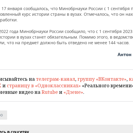
, 17 января сообщалось, что Минобрнауки России с 1 сентября 
овленный курс истории страны в вузах. Отмечалось, что он нах
работки.
2022 года Минобрнауки России сообщило, что с 1 сентября 2023
стории в вузах станет обязательным. Помимо этого, в ведомств
и, что на предмет должно быть отведено не менее 144 часов.
Антон
исывайтесь на
телеграм-канал
,
группу «ВКонтакте»
,
к
X
и
страницу в «Одноклассниках»
«Реального времени»
невные видео на
Rutube
и
«Дзене»
.
во
сь в соцсетях