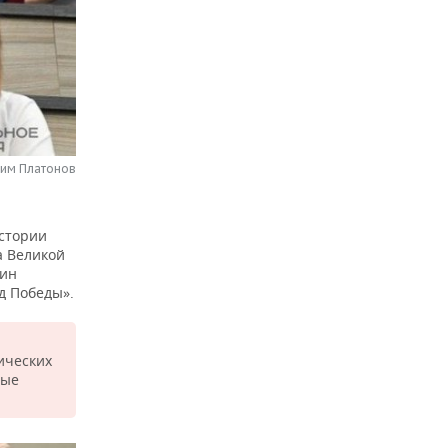
сим Платонов
истории
а Великой
тин
д Победы».
ических
ные