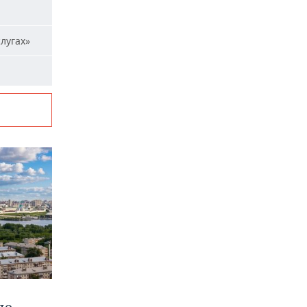
лугах»
до