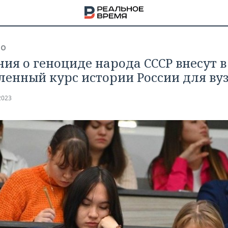
ВО
ния о геноциде народа СССР внесут в
ленный курс истории России для ву
2023
НА