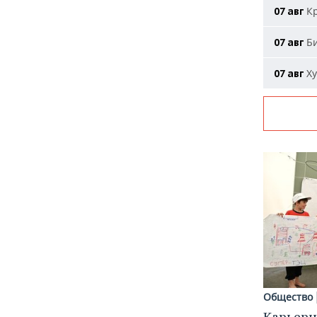
Кр
07 авг
Би
07 авг
Ху
07 авг
Общество
Карьерн