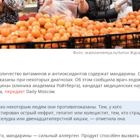
Фото: realnoevremya.ru/Антон Жура
оличество витаминов и антиоксидантов содержат мандарины. 
казаны при некоторых диагнозах. Об этом сообщила врач-эндо
ина» (клиника академика Ройтберга), кандидат медицинских на
а,
передает
Daily Moscow.
ко некоторым людям они противопоказаны. Тем, у кого
стирован острый нефрит, гепатит или холецистит, тем, кто стра
желудка или двенадцатиперстной кишки, — отметила она.
го, мандарины — сильный аллерген. Продукт способен вызвать 