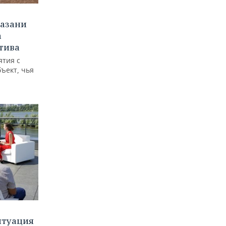
Казани
а
тива
ятия с
бъект, чья
итуация