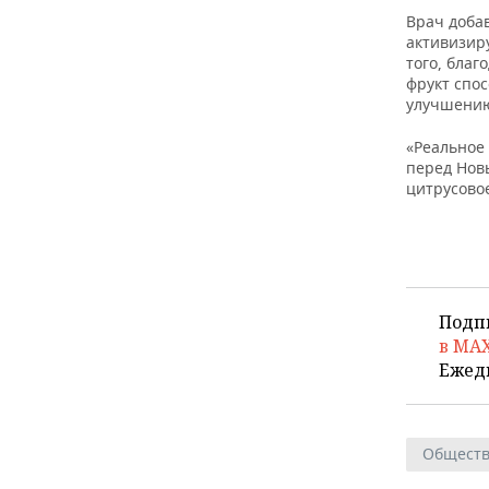
Врач доба
активизир
того, бла
фрукт спо
улучшени
«Реальное
перед Новы
цитрусово
Подп
в MA
Ежед
Общест