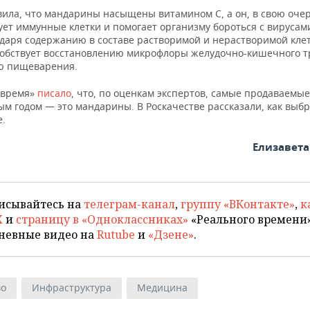
вила, что мандарины насыщены витамином С, а он, в свою очер
ует иммунные клетки и помогает организму бороться с вирусам
годаря содержанию в составе растворимой и нерастворимой кле
собствует восстановлению микрофлоры желудочно-кишечного т
ю пищеварения.
 время»
писало
, что, по оценкам экспертов, самые продаваемы
м годом — это мандарины. В Роскачестве рассказали, как выб
е.
Елизавет
исывайтесь на
телеграм-канал
,
группу «ВКонтакте»
,
к
X
и
страницу в «Одноклассниках»
«Реального времени»
невные видео на
Rutube
и
«Дзене»
.
во
Инфраструктура
Медицина