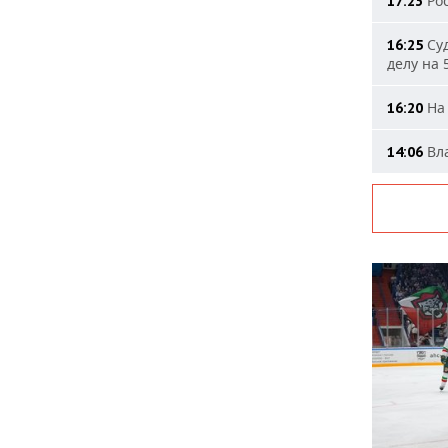
Рос
17:23
Суд
16:25
делу на 
На 
16:20
Вла
14:06