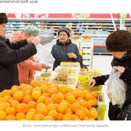
филактический шок.
Фото: realnoevremya.ru/Максим Платонов (архив)