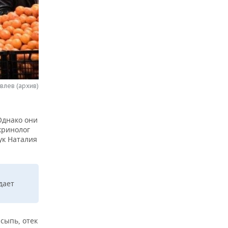
влев (архив)
Однако они
кринолог
ук Наталия
дает
сыпь, отек