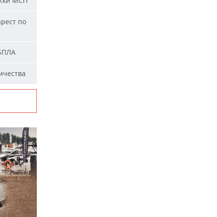
жки МСП
арест по
 БПЛА
ичества