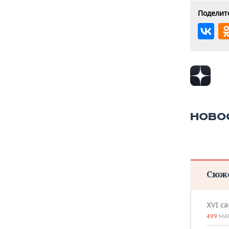
Поделите
НОВО
Сюж
XVI с
499
МА