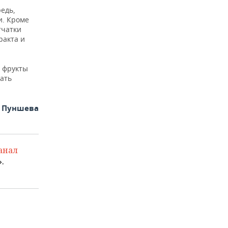
едь,
и. Кроме
тчатки
ракта и
е фрукты
рать
а Пуншева
анал
.