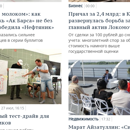
Бизнес
00
00:00
с молоком»: как
Причал за 2,4 млрд: в 
ь «Ак Барса» не без
развернулась борьба з
обедила «Нефтяник»
главный актив Локомо
казались сильнее
От сделки за 100 рублей до сн
цев в серии буллитов
учета: многолетний спор за о
стоимость намного выше
государственной оценки
27 июл, 16:15
ый тест-драйв для
Недвижимость
17:32
иков
Марат Айзатуллин: «С