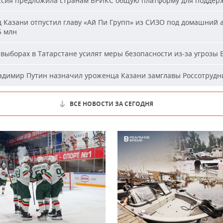
сия предложила странам БРИКС общую платформу для поддер
 Казани отпустил главу «Ай Пи Групп» из СИЗО под домашний 
5 млн
выборах в Татарстане усилят меры безопасности из-за угрозы
димир Путин назначил уроженца Казани замглавы Россотрудн
ВСЕ НОВОСТИ ЗА СЕГОДНЯ