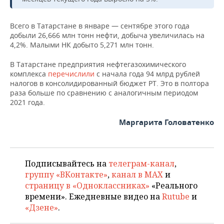
НЕФТЕХИМИЯ
РОЗНИЧНАЯ ТОРГОВЛЯ
НОВОСТИ ТЕХНОЛОГИЙ
МЕРОПРИЯТИЯ
Всего в Татарстане в январе — сентябре этого года
НЕФТЬ
добыли 26,666 млн тонн нефти, добыча увеличилась на
ТРАНСПОРТ
IT
НОВОСТИ МЕРОПРИЯТИЙ
СПОРТ
4,2%. Малыми НК добыто 5,271 млн тонн.
ОПК
В Татарстане предприятия нефтегазохимического
УСЛУГИ
МЕДИА
ВЫЕЗДНАЯ РЕДАКЦИЯ
НОВОСТИ СПОРТА
ОБЩЕСТВО
ЭНЕРГЕТИКА
комплекса
перечислили
с начала года 94 млрд рублей
налогов в консолидированный бюджет РТ. Это в полтора
ТЕЛЕКОММУНИКАЦИИ
БИЗНЕС-БРАНЧИ
ФУТБОЛ
НОВОСТИ ОБЩЕСТВА
ФОТОГАЛЕРЕЯ
раза больше по сравнению с аналогичным периодом
2021 года.
ONLINE-КОНФЕРЕНЦИИ
ХОККЕЙ
ВЛАСТЬ
СЮЖЕТЫ
Маргарита Головатенко
ОТКРЫТАЯ ЛЕКЦИЯ
БАСКЕТБОЛ
ИНФРАСТРУКТУРА
СПРАВОЧНИК
ВОЛЕЙБОЛ
ИСТОРИЯ
СПИСОК ПЕРСОН
ПОЛНАЯ ВЕРСИЯ
Подписывайтесь на
телеграм-канал
,
группу «ВКонтакте»
,
канал в MAX
и
КИБЕРСПОРТ
КУЛЬТУРА
СПИСОК КОМПАНИЙ
страницу в «Одноклассниках»
«Реального
времени». Ежедневные видео на
Rutube
и
ФИГУРНОЕ КАТАНИЕ
МЕДИЦИНА
«Дзене»
.