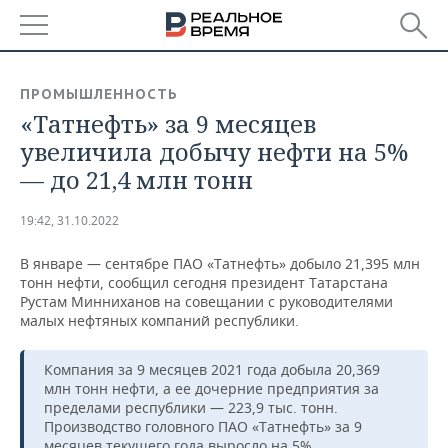
РЕГИОНЫ
ПРОМЫШЛЕННОСТЬ
«Татнефть» за 9 месяцев
БАШКОРТОСТАН
НОВОСТИ
увеличила добычу нефти на 5%
ТАТАРСТАН
АНАЛИТИКА
— до 21,4 млн тонн
УДМУРТИЯ
НОВОСТИ АНАЛИТИКИ
ЭКОНОМИКА
19:42, 31.10.2022
ДЕКЛАРАЦИИ О ДОХОДАХ
НОВОСТИ ЭКОНОМИКИ
ПРОМЫШЛЕННОСТЬ
В январе — сентябре ПАО «Татнефть» добыло 21,395 млн
тонн нефти, сообщил сегодня президент Татарстана
КОРОЛИ ГОСЗАКАЗА ПФО
ФИНАНСЫ
НОВОСТИ
НЕДВИЖИМОСТЬ
Рустам Минниханов на совещании с руководителями
ПРОМЫШЛЕННОСТИ
малых нефтяных компаний республики.
ВУЗЫ ТАТАРСТАНА
БАНКИ
НОВОСТИ НЕДВИЖИМОСТИ
АВТО
АГРОПРОМ
Компания за 9 месяцев 2021 года добыла 20,369
млн тонн нефти, а ее дочерние предприятия за
КОМУ ПРИНАДЛЕЖАТ
БЮДЖЕТ
НОВОСТИ АВТО
БИЗНЕС
ТОРГОВЫЕ ЦЕНТРЫ
МАШИНОСТРОЕНИЕ
пределами республики — 223,9 тыс. тонн.
ТАТАРСТАНА
Производство головного ПАО «Татнефть» за 9
ИНВЕСТИЦИИ
НОВОСТИ БИЗНЕСА
ТЕХНОЛОГИИ
месяцев текущего года выросло на 5%.