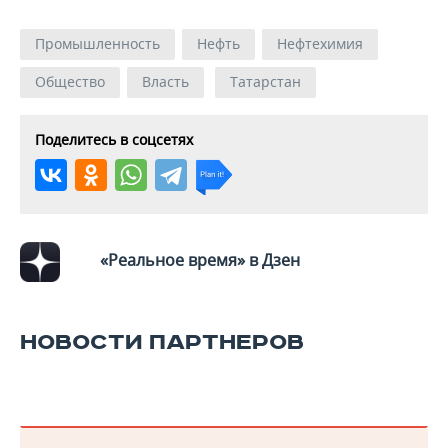
ВОДНЫЕ ВИДЫ СПОРТА
ОБРАЗОВАНИЕ
Промышленность
Нефть
Нефтехимия
ХОККЕЙ С МЯЧОМ
ПРОИСШЕСТВИЯ
Общество
Власть
Татарстан
Поделитесь в соцсетях
«Реальное время» в Дзен
НОВОСТИ ПАРТНЕРОВ