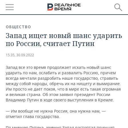
РЕГИОНЫ
ОБЩЕСТВО
Запад ищет новый шанс ударить
БАШКОРТОСТАН
НОВОСТИ
по России, считает Путин
ТАТАРСТАН
АНАЛИТИКА
15:35, 30.09.2022
УДМУРТИЯ
НОВОСТИ АНАЛИТИКИ
ЭКОНОМИКА
Запад все это время продолжает искать новый шанс
ударить по нам, ослабить и развалить Россию, причем
ДЕКЛАРАЦИИ О ДОХОДАХ
НОВОСТИ ЭКОНОМИКИ
ПРОМЫШЛЕННОСТЬ
всегда мечтали раздробить наше государство, стравить
между собой народы, обречь их на нищету и вымирание.
КОРОЛИ ГОСЗАКАЗА ПФО
ФИНАНСЫ
НОВОСТИ
НЕДВИЖИМОСТЬ
Им просто не дает покоя, что в мире есть такая огромная
ПРОМЫШЛЕННОСТИ
и великая страна. Об этом заявил президент России
ВУЗЫ ТАТАРСТАНА
БАНКИ
НОВОСТИ НЕДВИЖИМОСТИ
АВТО
Владимир Путин в ходе своего выступления в Кремле.
АГРОПРОМ
— Им вообще не нужна Россия, она нужна нам, —
КОМУ ПРИНАДЛЕЖАТ
БЮДЖЕТ
НОВОСТИ АВТО
БИЗНЕС
отметил глава государства.
ТОРГОВЫЕ ЦЕНТРЫ
МАШИНОСТРОЕНИЕ
ТАТАРСТАНА
ИНВЕСТИЦИИ
НОВОСТИ БИЗНЕСА
ТЕХНОЛОГИИ
По мнению Путина, именно Запад растоптал принцип