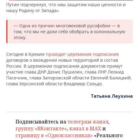
ВОДНЫЕ ВИДЫ СПОРТА
ОБРАЗОВАНИЕ
Путин подчеркнул, что «мы защитим наши ценности и
нашу Родину от Запада».
ХОККЕЙ С МЯЧОМ
ПРОИСШЕСТВИЯ
— Одна из причин многовековой русофобии — в
том, что мы не дали себя обобрать в колониальную
эпоху.
Сегодня в Кремле
проходит церемония подписания
договоров о вхождении новых территорий в состав
России. В церемонии подписания документов примут
участие глава ДНР Денис Пушилин, глава ЛНР Леонид
Пасечник, глава Запорожской области Евгений Балицкий,
глава Херсонской области Владимир Сальдо.
Татьяна Леухина
Подписывайтесь на
телеграм-канал
,
группу «ВКонтакте»
,
канал в MAX
и
страницу в «Одноклассниках»
«Реального