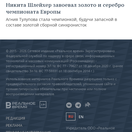
Никита Шлейхер завоевал золото и серебро
чемпионата Европы
Агния Тулупова стала чемпионкой, будучи запасной в
составе золотой сборной синхронисток
© 2015 - 2026 Сетевое издание «Реальное время» Зарегистрировано
Федеральной службой по надзору в сфере связи, информационных
технологий и массовых коммуникаций (Роскомнадзор) –
регистрационный номер ЭЛ № ФС 77 - 79627 от 18 декабря 2020 г. (ранее
свидетельство Эл № ФС 77-59331 от 18 сентября 2014 г.)
Использование материалов Реального Времени разрешено только с
предварительного согласия правообладателей, упоминание сайта и
прямая гиперссылка обязательны при частичном или полном
воспроизведении материалов.
18+
RU
EN
РЕДАКЦИЯ
РЕКЛАМА
Учредитель ООО «Реальное