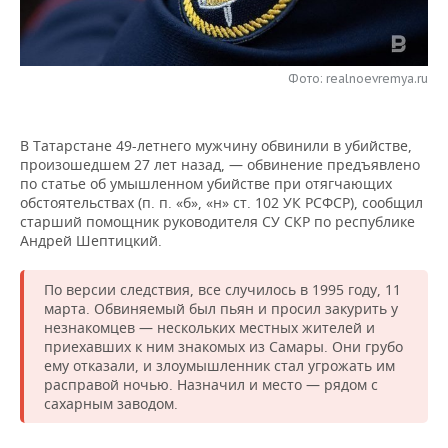
НЕФТЕХИМИЯ
РОЗНИЧНАЯ ТОРГОВЛЯ
НОВОСТИ ТЕХНОЛОГИЙ
МЕРОПРИЯТИЯ
НЕФТЬ
Фото: realnoevremya.ru
ТРАНСПОРТ
IT
НОВОСТИ МЕРОПРИЯТИЙ
СПОРТ
ОПК
УСЛУГИ
МЕДИА
ВЫЕЗДНАЯ РЕДАКЦИЯ
НОВОСТИ СПОРТА
ОБЩЕСТВО
ЭНЕРГЕТИКА
В Татарстане 49-летнего мужчину обвинили в убийстве,
произошедшем 27 лет назад, — обвинение предъявлено
ТЕЛЕКОММУНИКАЦИИ
БИЗНЕС-БРАНЧИ
ФУТБОЛ
НОВОСТИ ОБЩЕСТВА
ФОТОГАЛЕРЕЯ
по статье об умышленном убийстве при отягчающих
обстоятельствах (п. п. «б», «н» ст. 102 УК РСФСР), сообщил
ONLINE-КОНФЕРЕНЦИИ
ХОККЕЙ
ВЛАСТЬ
СЮЖЕТЫ
старший помощник руководителя СУ СКР по республике
Андрей Шептицкий.
ОТКРЫТАЯ ЛЕКЦИЯ
БАСКЕТБОЛ
ИНФРАСТРУКТУРА
СПРАВОЧНИК
По версии следствия, все случилось в 1995 году, 11
марта. Обвиняемый был пьян и просил закурить у
ВОЛЕЙБОЛ
ИСТОРИЯ
СПИСОК ПЕРСОН
ПОЛНАЯ ВЕРСИЯ
незнакомцев — нескольких местных жителей и
приехавших к ним знакомых из Самары. Они грубо
КИБЕРСПОРТ
КУЛЬТУРА
СПИСОК КОМПАНИЙ
ему отказали, и злоумышленник стал угрожать им
расправой ночью. Назначил и место — рядом с
сахарным заводом.
ФИГУРНОЕ КАТАНИЕ
МЕДИЦИНА