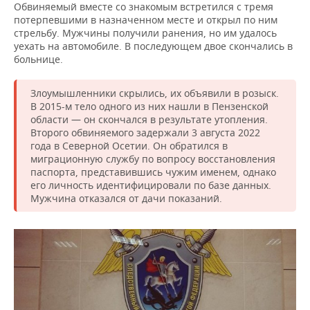
ВОДНЫЕ ВИДЫ СПОРТА
ОБРАЗОВАНИЕ
Обвиняемый вместе со знакомым встретился с тремя
потерпевшими в назначенном месте и открыл по ним
стрельбу. Мужчины получили ранения, но им удалось
ХОККЕЙ С МЯЧОМ
ПРОИСШЕСТВИЯ
уехать на автомобиле. В последующем двое скончались в
больнице.
Злоумышленники скрылись, их объявили в розыск.
В 2015-м тело одного из них нашли в Пензенской
области — он скончался в результате утопления.
Второго обвиняемого задержали 3 августа 2022
года в Северной Осетии. Он обратился в
миграционную службу по вопросу восстановления
паспорта, представившись чужим именем, однако
его личность идентифицировали по базе данных.
Мужчина отказался от дачи показаний.