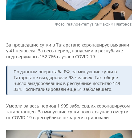
НЕФТЕХИМИЯ
РОЗНИЧНАЯ ТОРГОВЛЯ
НОВОСТИ ТЕХНОЛОГИЙ
МЕРОПРИЯТИЯ
НЕФТЬ
Фото: realnoevremya.ru/Максим Платонов
ТРАНСПОРТ
IT
НОВОСТИ МЕРОПРИЯТИЙ
СПОРТ
ОПК
УСЛУГИ
МЕДИА
ВЫЕЗДНАЯ РЕДАКЦИЯ
НОВОСТИ СПОРТА
ОБЩЕСТВО
ЭНЕРГЕТИКА
За прошедшие сутки в Татарстане коронавирус выявили
у 41 человека. За весь период пандемии в республике
ТЕЛЕКОММУНИКАЦИИ
БИЗНЕС-БРАНЧИ
ФУТБОЛ
НОВОСТИ ОБЩЕСТВА
ФОТОГАЛЕРЕЯ
подтвердилось 152 766 случаев COVID-19.
ONLINE-КОНФЕРЕНЦИИ
ХОККЕЙ
ВЛАСТЬ
СЮЖЕТЫ
По данным оперштаба РФ, за минувшие сутки в
Татарстане выздоровели 98 человек. Так, общее
ОТКРЫТАЯ ЛЕКЦИЯ
БАСКЕТБОЛ
ИНФРАСТРУКТУРА
СПРАВОЧНИК
число выздоровевших в республике достигло 149
334. Госпитализировали еще 51 заболевшего.
ВОЛЕЙБОЛ
ИСТОРИЯ
СПИСОК ПЕРСОН
ПОЛНАЯ ВЕРСИЯ
Умерли за весь период 1 995 заболевших коронавирусом
КИБЕРСПОРТ
КУЛЬТУРА
СПИСОК КОМПАНИЙ
татарстанцев. За минувшие сутки новых случаев смерти
от COVID-19 в республике не зарегистрировали.
ФИГУРНОЕ КАТАНИЕ
МЕДИЦИНА