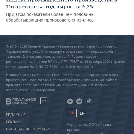
Татарстане за год вырос на 6,2%
При этом показатели более чем половины
обрабатывающих производств снизились
© 2015 - 2026 Сетевое издание «Реальное время» Зарегистрировано
Федеральной службой по надзору в сфере связи, информационных
технологий и массовых коммуникаций (Роскомнадзор) –
регистрационный номер ЭЛ № ФС 77 - 79627 от 18 декабря 2020 г. (ранее
свидетельство Эл № ФС 77-59331 от 18 сентября 2014 г.)
Использование материалов Реального Времени разрешено только с
предварительного согласия правообладателей, упоминание сайта и
прямая гиперссылка обязательны при частичном или полном
воспроизведении материалов.
18+
RU
EN
РЕДАКЦИЯ
РЕКЛАМА
Учредитель ООО «Реальное
ПРАВОВАЯ ИНФОРМАЦИЯ
время»