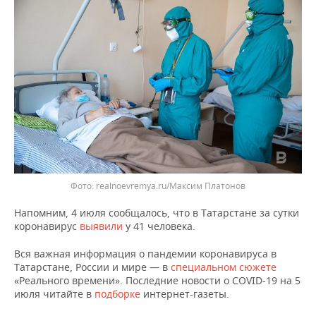
ВОДНЫЕ ВИДЫ СПОРТА
ОБРАЗОВАНИЕ
ХОККЕЙ С МЯЧОМ
ПРОИСШЕСТВИЯ
realnoevremya.ru/Максим Платонов
Напомним, 4 июля сообщалось, что в Татарстане за сутки
коронавирус
выявили
у 41 человека.
Вся важная информация о пандемии коронавируса в
Татарстане, России и мире — в
специальном сюжете
«Реального времени». Последние новости о COVID-19 на 5
июля читайте в
подборке
интернет-газеты.