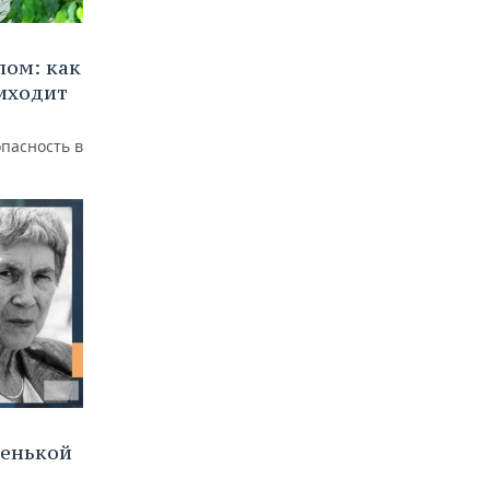
лом: как
иходит
пасность в
ленькой