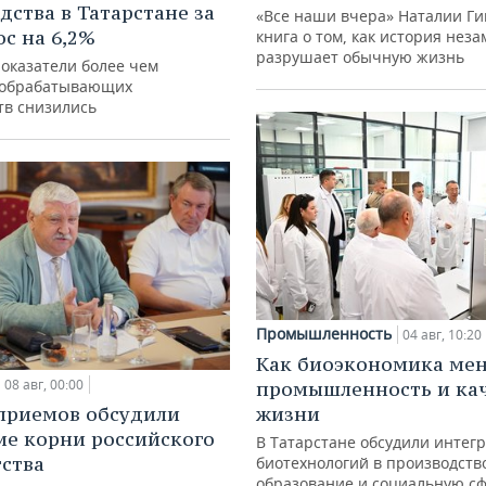
дства в Татарстане за
«Все наши вчера» Наталии Ги
ос на 6,2%
книга о том, как история нез
разрушает обычную жизнь
показатели более чем
 обрабатывающих
тв снизились
Промышленность
04 авг, 10:20
Как биоэкономика ме
08 авг, 00:00
промышленность и ка
приемов обсудили
жизни
ие корни российского
В Татарстане обсудили интег
ства
биотехнологий в производств
образование и социальную с