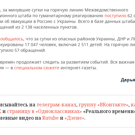
о, за минувшие сутки на горячую линию Межведомственного
ионного штаба по гуманитарному реагированию
поступило
62 
и об эвакуации в Россию с Украины. Всего в базе данных штаба
щений из 2 138 населенных пунктов.
сообщалось
, что за сутки из опасных районов Украины, ДНР и Л
куированы 17 047 человек, включая 2 511 детей. На горячую л
тупило 57 обращений.
 время» продолжает следить за развитием событий. Вся важная
ия — в
специальном сюжете
интернет-газеты.
Дарь
исывайтесь на
телеграм-канал
,
группу «ВКонтакте»
,
к
X
и
страницу в «Одноклассниках»
«Реального времени»
невные видео на
Rutube
и
«Дзене»
.