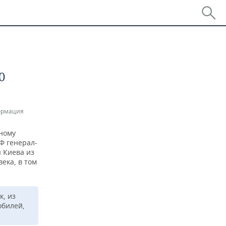
0
ормация
ному
Ф генерал-
 Киева из
ека, в том
к, из
обилей,