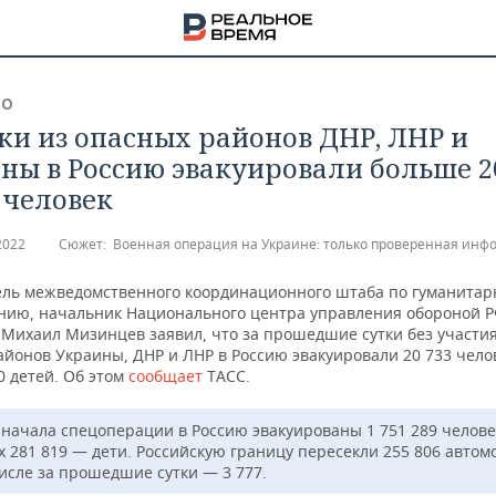
ВО
тки из опасных районов ДНР, ЛНР и
ны в Россию эвакуировали больше 2
 человек
2022
Сюжет:
Военная операция на Украине: только проверенная инф
ель межведомственного координационного штаба по гуманитар
нию, начальник Национального центра управления обороной Р
 Михаил Мизинцев заявил, что за прошедшие сутки без участия
йонов Украины, ДНР и ЛНР в Россию эвакуировали 20 733 челов
0 детей. Об этом
сообщает
ТАСС.
с начала спецоперации в Россию эвакуированы 1 751 289 челове
НА
х 281 819 — дети. Российскую границу пересекли 255 806 автом
числе за прошедшие сутки — 3 777.