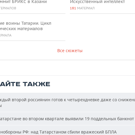
аммит БРИКС в Казани
Искусственный интеллект
ТЕРИАЛОВ
181
МАТЕРИАЛ
ие воины Татарии. Цикл
ических материалов
ЕРИАЛА
Все сюжеты
ТАЙТЕ ТАКЖЕ
дый второй россиянин готов к четырехдневке даже со сниже
ы
атарстане во втором квартале выявили 19 поддельных банкнот
обороны РФ: над Татарстаном сбили вражеский БПЛА