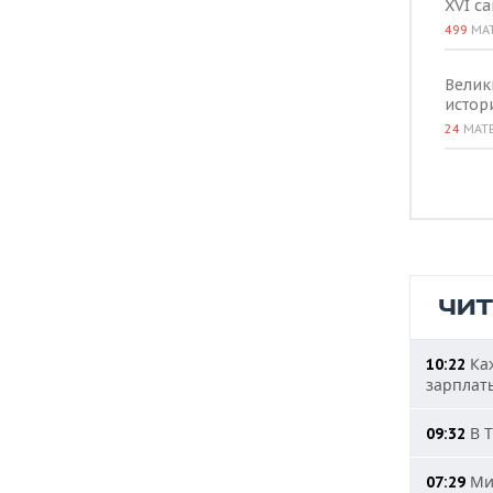
XVI с
499
МА
Велик
истор
24
МАТ
ЧИ
Каж
10:22
зарплат
В Т
09:32
Мин
07:29