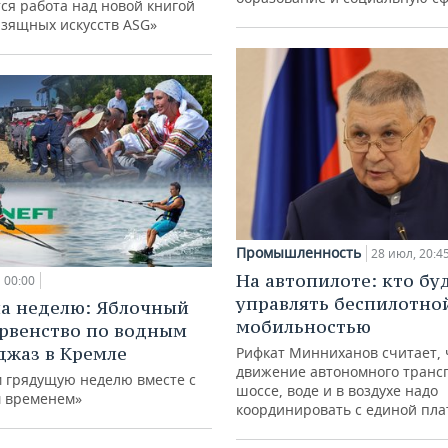
ся работа над новой книгой
изящных искусств ASG»
Промышленность
28 июл, 20:4
На автопилоте: кто бу
00:00
управлять беспилотно
а неделю: Яблочный
мобильностью
ервенство по водным
джаз в Кремле
Рифкат Минниханов считает, 
движение автономного транс
 грядущую неделю вместе с
шоссе, воде и в воздухе надо
 временем»
координировать с единой пл