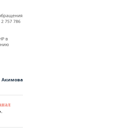
обращения
 2 757 786
НР в
инию
я Акимова
анал
.