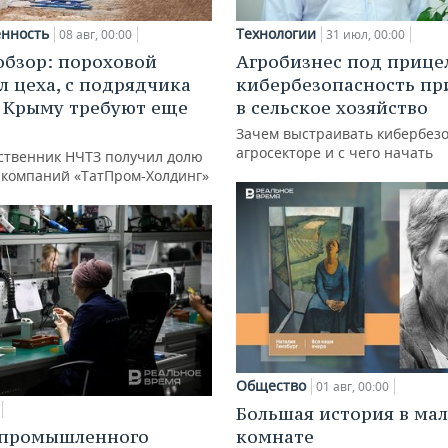
нность
Технологии
08 авг, 00:00
31 июл, 00:00
обзор: пороховой
Агробизнес под прице
л цеха, с подрядчика
кибербезопасность пр
в Крыму требуют еще
в сельское хозяйство
д
Зачем выстраивать кибербезо
агросекторе и с чего начать
ственник НЧТЗ получил долю
е компаний «ТатПром-Холдинг»
Общество
01 авг, 00:00
Большая история в ма
 промышленного
комнате