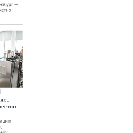
нзбург —
аметно
няет
чество
рацию
о,
феру