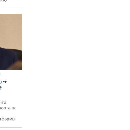
5
дет
й
что
порта на
атформы