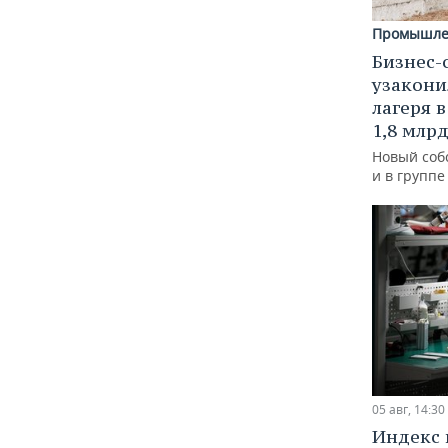
Промышле
Бизнес-
узакони
лагеря 
1,8 млр
Новый соб
и в групп
05 авг, 14:30
Индекс