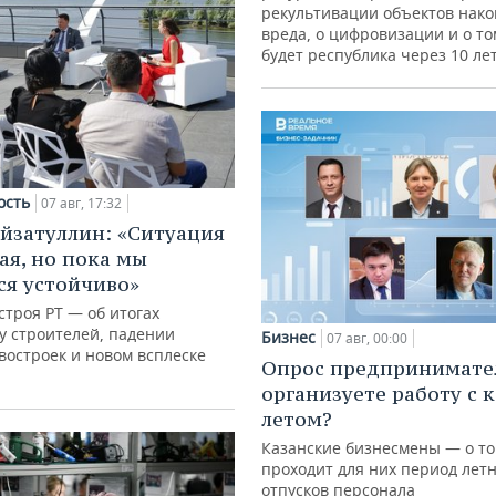
рекультивации объектов нак
вреда, о цифровизации и о то
будет республика через 10 ле
ость
07 авг, 17:32
йзатуллин: «Ситуация
ая, но пока мы
я устойчиво»
троя РТ — об итогах
у строителей, падении
Бизнес
07 авг, 00:00
востроек и новом всплеске
Опрос предпринимател
организуете работу с 
летом?
Казанские бизнесмены — о то
проходит для них период лет
отпусков персонала