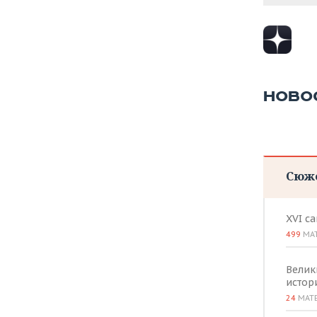
ВОДНЫЕ ВИДЫ СПОРТА
ОБРАЗОВАНИЕ
ХОККЕЙ С МЯЧОМ
ПРОИСШЕСТВИЯ
НОВО
Сюж
XVI с
499
МА
Велик
истор
24
МАТ