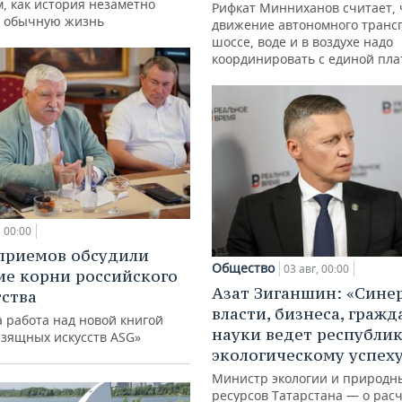
м, как история незаметно
Рифкат Минниханов считает, 
 обычную жизнь
движение автономного транс
шоссе, воде и в воздухе надо
координировать с единой пл
00:00
приемов обсудили
Общество
03 авг, 00:00
ие корни российского
Азат Зиганшин: «Сине
ства
власти, бизнеса, гражд
 работа над новой книгой
науки ведет республик
изящных искусств ASG»
экологическому успех
Министр экологии и природн
ресурсов Татарстана — о расч