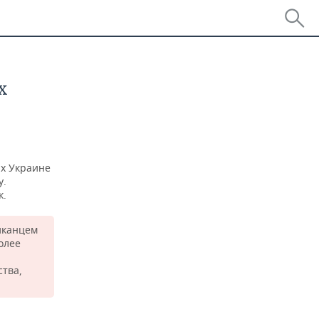
х
ах Украине
у.
к.
иканцем
олее
тва,