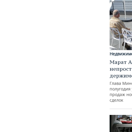
Недвижим
Марат А
непрост
держимс
Глава Минс
полугодия 
продаж но
сделок