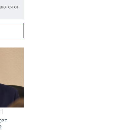
аются от
5
дет
й