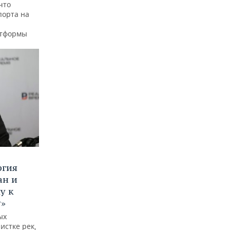
что
порта на
атформы
ргия
ан и
у к
у»
ых
истке рек,