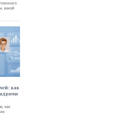
опленного
м, какой
т
ей: как
кадрами
м, как
них