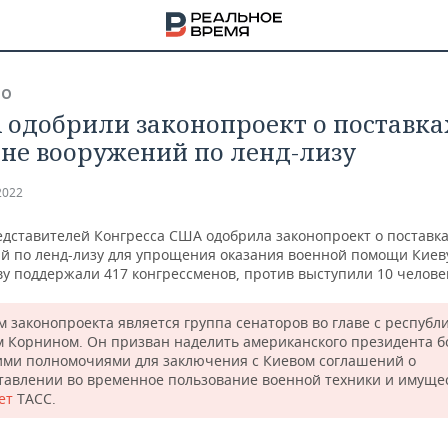
ВО
 одобрили законопроект о поставка
не вооружений по ленд-лизу
2022
едставителей Конгресса США одобрила законопроект о поставк
й по ленд-лизу для упрощения оказания военной помощи Киев
у поддержали 417 конгрессменов, против выступили 10 челове
м законопроекта является группа сенаторов во главе с республ
 Корнином. Он призван наделить американского президента б
ми полномочиями для заключения с Киевом соглашений о
тавлении во временное пользование военной техники и имущес
НА
ет
ТАСС.