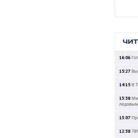
ЧИ
Гот
16:06
Выс
15:27
В Т
14:15
Мин
13:38
ледовым
Про
13:07
78%
12:38