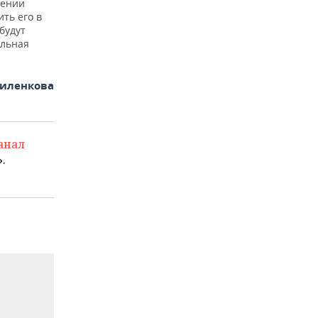
лении
ть его в
будут
альная
иленкова
анал
.