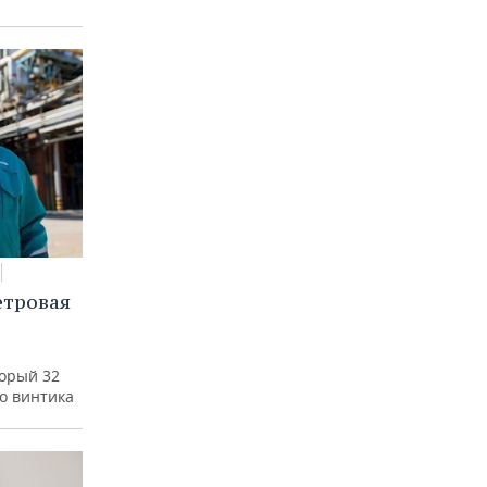
етровая
а
торый 32
го винтика