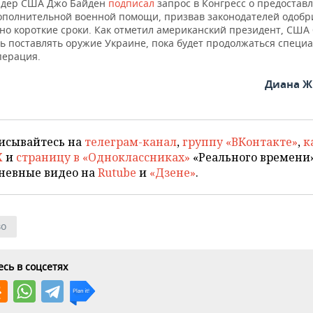
идер США Джо Байден
подписал
запрос в Конгресс о предостав
ополнительной военной помощи, призвав законодателей одобри
но короткие сроки. Как отметил американский президент, США 
ь поставлять оружие Украине, пока будет продолжаться специ
перация.
Диана Ж
исывайтесь на
телеграм-канал
,
группу «ВКонтакте»
,
к
X
и
страницу в «Одноклассниках»
«Реального времени»
невные видео на
Rutube
и
«Дзене»
.
во
сь в соцсетях