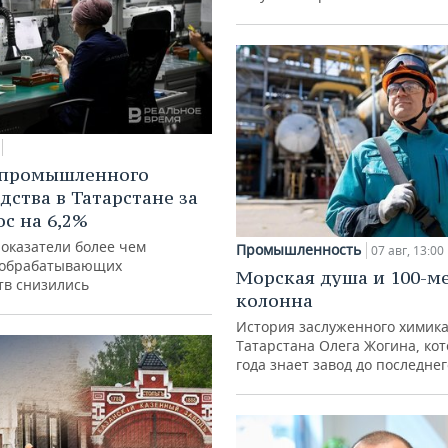
 промышленного
дства в Татарстане за
ос на 6,2%
показатели более чем
Промышленность
07 авг, 13:00
 обрабатывающих
Морская душа и 100-м
тв снизились
колонна
История заслуженного химик
Татарстана Олега Жогина, ко
года знает завод до последне