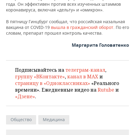
НЕФТЕХИМИЯ
года. Он эффективен против всех изученных штаммов
коронавируса, включая «дельту» и «омикрон».
РОЗНИЧНАЯ ТОРГОВЛЯ
НОВОСТИ ТЕХНОЛОГИЙ
МЕРОПРИЯТИЯ
НЕФТЬ
В пятницу Гинцбург сообщал, что российская назальная
ТРАНСПОРТ
IT
НОВОСТИ МЕРОПРИЯТИЙ
СПОРТ
вакцина от COVID-19
вышла в гражданский оборот
. По его
ОПК
словам, препарат прошел контроль качества.
УСЛУГИ
МЕДИА
ВЫЕЗДНАЯ РЕДАКЦИЯ
НОВОСТИ СПОРТА
ОБЩЕСТВО
ЭНЕРГЕТИКА
Маргарита Головатенко
ТЕЛЕКОММУНИКАЦИИ
БИЗНЕС-БРАНЧИ
ФУТБОЛ
НОВОСТИ ОБЩЕСТВА
ФОТОГАЛЕРЕЯ
ONLINE-КОНФЕРЕНЦИИ
ХОККЕЙ
ВЛАСТЬ
СЮЖЕТЫ
Подписывайтесь на
телеграм-канал
,
группу «ВКонтакте»
,
канал в MAX
и
ОТКРЫТАЯ ЛЕКЦИЯ
БАСКЕТБОЛ
ИНФРАСТРУКТУРА
СПРАВОЧНИК
страницу в «Одноклассниках»
«Реального
времени». Ежедневные видео на
Rutube
и
ВОЛЕЙБОЛ
ИСТОРИЯ
СПИСОК ПЕРСОН
ПОЛНАЯ ВЕРСИЯ
«Дзене»
.
КИБЕРСПОРТ
КУЛЬТУРА
СПИСОК КОМПАНИЙ
Общество
Медицина
ФИГУРНОЕ КАТАНИЕ
МЕДИЦИНА