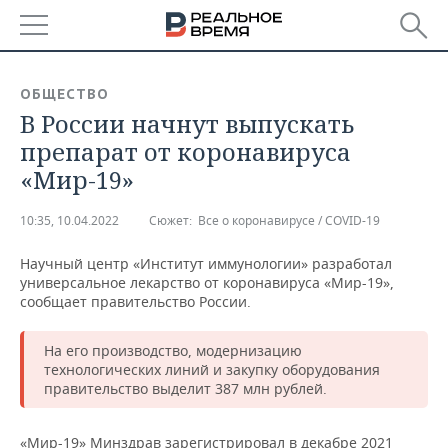
РЕГИОНЫ
ОБЩЕСТВО
В России начнут выпускать
БАШКОРТОСТАН
НОВОСТИ
препарат от коронавируса
ТАТАРСТАН
АНАЛИТИКА
«Мир-19»
УДМУРТИЯ
НОВОСТИ АНАЛИТИКИ
ЭКОНОМИКА
10:35, 10.04.2022
Сюжет:
Все о коронавирусе / COVID-19
ДЕКЛАРАЦИИ О ДОХОДАХ
НОВОСТИ ЭКОНОМИКИ
ПРОМЫШЛЕННОСТЬ
Научный центр «Институт иммунологии» разработал
универсальное лекарство от коронавируса «Мир-19»,
КОРОЛИ ГОСЗАКАЗА ПФО
ФИНАНСЫ
НОВОСТИ
НЕДВИЖИМОСТЬ
сообщает правительство России.
ПРОМЫШЛЕННОСТИ
ВУЗЫ ТАТАРСТАНА
БАНКИ
НОВОСТИ НЕДВИЖИМОСТИ
АВТО
На его производство, модернизацию
АГРОПРОМ
технологических линий и закупку оборудования
правительство выделит 387 млн рублей.
КОМУ ПРИНАДЛЕЖАТ
БЮДЖЕТ
НОВОСТИ АВТО
БИЗНЕС
ТОРГОВЫЕ ЦЕНТРЫ
МАШИНОСТРОЕНИЕ
ТАТАРСТАНА
ИНВЕСТИЦИИ
НОВОСТИ БИЗНЕСА
ТЕХНОЛОГИИ
«Мир-19» Минздрав зарегистрировал в декабре 2021