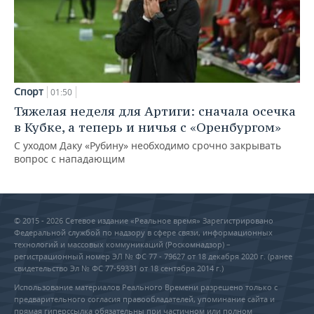
Спорт
01:50
Тяжелая неделя для Артиги: сначала осечка
в Кубке, а теперь и ничья с «Оренбургом»
С уходом Даку «Рубину» необходимо срочно закрывать
вопрос с нападающим
© 2015 - 2026 Сетевое издание «Реальное время» Зарегистрировано
Федеральной службой по надзору в сфере связи, информационных
технологий и массовых коммуникаций (Роскомнадзор) –
регистрационный номер ЭЛ № ФС 77 - 79627 от 18 декабря 2020 г. (ранее
свидетельство Эл № ФС 77-59331 от 18 сентября 2014 г.)
Использование материалов Реального Времени разрешено только с
предварительного согласия правообладателей, упоминание сайта и
прямая гиперссылка обязательны при частичном или полном