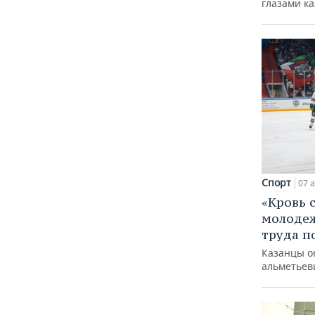
глазами к
Спорт
07 а
«Кровь 
молодеж
труда п
Казанцы о
альметьев