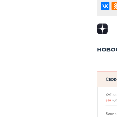
НОВО
Сюж
XVI с
499
МА
Велик