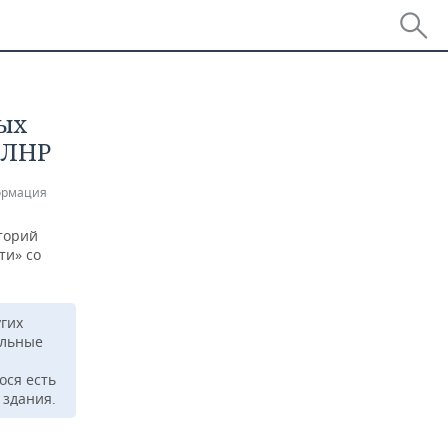
ных
 ЛНР
ормация
торий
ти» со
гих
ельные
ося есть
 здания.