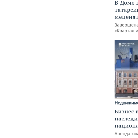
В Доме 
татарск
меценат
Завершена
«Квартал 
Недвижим
Бизнес 
наследи
национ
Аренда ко