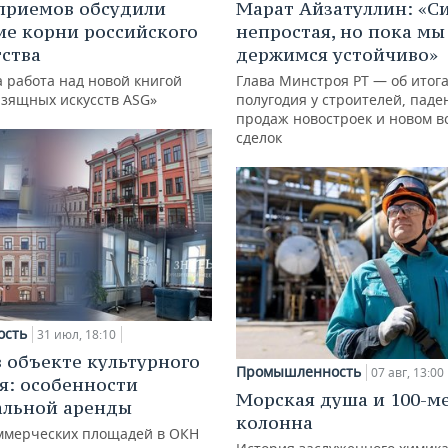
приемов обсудили
Марат Айзатуллин: «С
ие корни российского
непростая, но пока мы
ства
держимся устойчиво»
 работа над новой книгой
Глава Минстроя РТ — об итог
изящных искусств ASG»
полугодия у строителей, паде
продаж новостроек и новом в
сделок
ость
31 июл, 18:10
в объекте культурного
Промышленность
07 авг, 13:00
я: особенности
Морская душа и 100-м
альной аренды
колонна
ммерческих площадей в ОКН