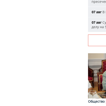
пресечен
В 
07 авг
Су
07 авг
делу на 
Общество