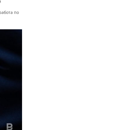
м
работа по