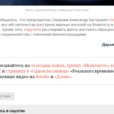
realnoevremya.ru/Максим Платонов
ообщалось, что председатель Следкома Александр Бастрыкин
по
 все обстоятельства расстрела мирных жителей на блокпосту в
. Кроме того,
поручено
расследовать факты жестокого обраще
х националистов с пленными военнослужащими.
Дарь
исывайтесь на
телеграм-канал
,
группу «ВКонтакте»
,
к
X
и
страницу в «Одноклассниках»
«Реального времени»
невные видео на
Rutube
и
«Дзене»
.
ствия
сь в соцсетях