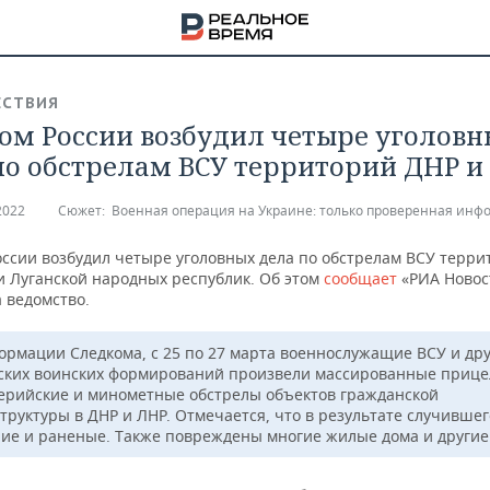
СТВИЯ
ом России возбудил четыре уголов
по обстрелам ВСУ территорий ДНР и
2022
Сюжет:
Военная операция на Украине: только проверенная инф
оссии возбудил четыре уголовных дела по обстрелам ВСУ терри
и Луганской народных республик. Об этом
сообщает
«РИА Новос
 ведомство.
ормации Следкома, с 25 по 27 марта военнослужащие ВСУ и дру
ских воинских формирований произвели массированные приц
ерийские и минометные обстрелы объектов гражданской
труктуры в ДНР и ЛНР. Отмечается, что в результате случившег
НА
ие и раненые. Также повреждены многие жилые дома и другие