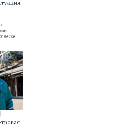
итуация
ах
нии
сплеске
етровая