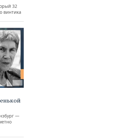
а
торый 32
го винтика
ленькой
нзбург —
аметно