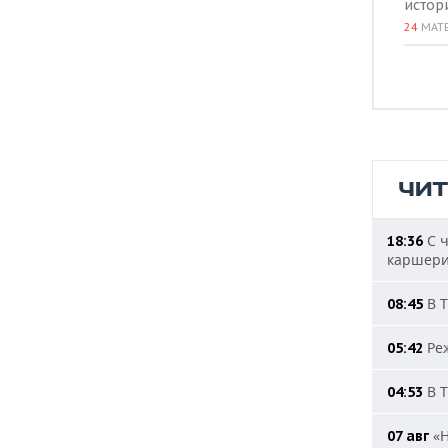
истор
24
МАТ
ЧИ
С ч
18:36
каршери
В Т
08:45
Реж
05:42
В Т
04:53
«Н
07 авг