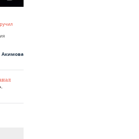
ручил
ния
я Акимова
анал
.