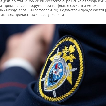
л дела по статье 356 УК РФ (жестокое обращение с граждански
м, применение в вооруженном конфликте средств и методов,
ых международным договором РФ). Ведомством продолжается 
нию всех причастных к преступлениям.