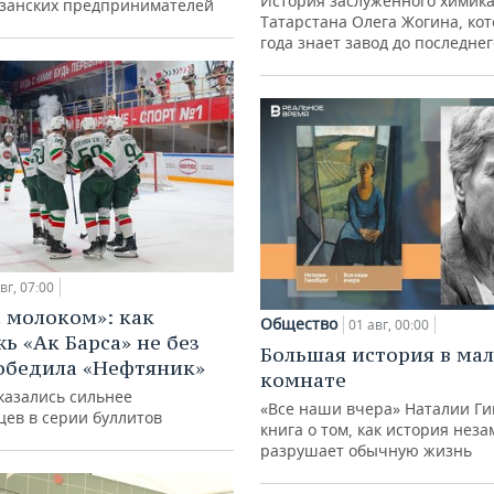
История заслуженного химик
азанских предпринимателей
Татарстана Олега Жогина, ко
года знает завод до последне
вг, 07:00
с молоком»: как
Общество
01 авг, 00:00
ь «Ак Барса» не без
Большая история в ма
обедила «Нефтяник»
комнате
казались сильнее
«Все наши вчера» Наталии Ги
цев в серии буллитов
книга о том, как история нез
разрушает обычную жизнь