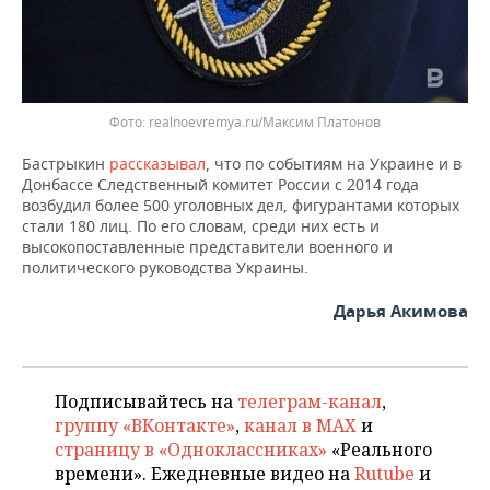
ВОДНЫЕ ВИДЫ СПОРТА
ОБРАЗОВАНИЕ
ХОККЕЙ С МЯЧОМ
ПРОИСШЕСТВИЯ
realnoevremya.ru/Максим Платонов
Бастрыкин
рассказывал
, что по событиям на Украине и в
Донбассе Следственный комитет России с 2014 года
возбудил более 500 уголовных дел, фигурантами которых
стали 180 лиц. По его словам, среди них есть и
высокопоставленные представители военного и
политического руководства Украины.
Дарья Акимова
Подписывайтесь на
телеграм-канал
,
группу «ВКонтакте»
,
канал в MAX
и
страницу в «Одноклассниках»
«Реального
времени». Ежедневные видео на
Rutube
и