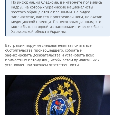
НЕФТЕХИМИЯ
По информации Следкома, в интернете появились
кадры, на которых украинские националисты
РОЗНИЧНАЯ ТОРГОВЛЯ
НОВОСТИ ТЕХНОЛОГИЙ
МЕРОПРИЯТИЯ
жестоко обращаются с пленными. На видео
НЕФТЬ
запечатлено, как тем прострелили ноги, не оказав
ТРАНСПОРТ
IT
НОВОСТИ МЕРОПРИЯТИЙ
СПОРТ
медицинской помощи. По некоторым данным, это
ОПК
могло быть на одной из националистических баз в
Харьковской области Украины.
УСЛУГИ
МЕДИА
ВЫЕЗДНАЯ РЕДАКЦИЯ
НОВОСТИ СПОРТА
ОБЩЕСТВО
ЭНЕРГЕТИКА
ТЕЛЕКОММУНИКАЦИИ
БИЗНЕС-БРАНЧИ
ФУТБОЛ
НОВОСТИ ОБЩЕСТВА
ФОТОГАЛЕРЕЯ
Бастрыкин поручил следователям выяснить все
обстоятельства произошедшего, собрать и
зафиксировать доказательства и установить всех
ONLINE-КОНФЕРЕНЦИИ
ХОККЕЙ
ВЛАСТЬ
СЮЖЕТЫ
причастных к этому лиц, чтобы затем привлечь их к
установленной законом ответственности.
ОТКРЫТАЯ ЛЕКЦИЯ
БАСКЕТБОЛ
ИНФРАСТРУКТУРА
СПРАВОЧНИК
ВОЛЕЙБОЛ
ИСТОРИЯ
СПИСОК ПЕРСОН
ПОЛНАЯ ВЕРСИЯ
КИБЕРСПОРТ
КУЛЬТУРА
СПИСОК КОМПАНИЙ
ФИГУРНОЕ КАТАНИЕ
МЕДИЦИНА