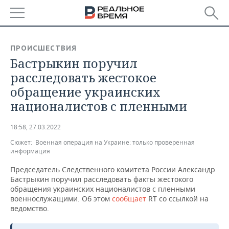
РЕГИОНЫ
ПРОИСШЕСТВИЯ
Бастрыкин поручил
БАШКОРТОСТАН
НОВОСТИ
расследовать жестокое
ТАТАРСТАН
АНАЛИТИКА
обращение украинских
националистов с пленными
УДМУРТИЯ
НОВОСТИ АНАЛИТИКИ
ЭКОНОМИКА
18:58, 27.03.2022
ДЕКЛАРАЦИИ О ДОХОДАХ
НОВОСТИ ЭКОНОМИКИ
ПРОМЫШЛЕННОСТЬ
Сюжет:
Военная операция на Украине: только проверенная
информация
КОРОЛИ ГОСЗАКАЗА ПФО
ФИНАНСЫ
НОВОСТИ
НЕДВИЖИМОСТЬ
ПРОМЫШЛЕННОСТИ
Председатель Следственного комитета России Александр
ВУЗЫ ТАТАРСТАНА
БАНКИ
НОВОСТИ НЕДВИЖИМОСТИ
АВТО
Бастрыкин поручил расследовать факты жестокого
АГРОПРОМ
обращения украинских националистов с пленными
военнослужащими. Об этом
сообщает
RT со ссылкой на
КОМУ ПРИНАДЛЕЖАТ
БЮДЖЕТ
НОВОСТИ АВТО
БИЗНЕС
ведомство.
ТОРГОВЫЕ ЦЕНТРЫ
МАШИНОСТРОЕНИЕ
ТАТАРСТАНА
ИНВЕСТИЦИИ
НОВОСТИ БИЗНЕСА
ТЕХНОЛОГИИ