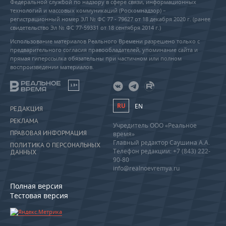
Федеральной службой по надзору в сфере связи, информационных
технологий и массовых коммуникаций (Роскомнадзор) –
регистрационный номер ЭЛ № ФС 77 - 79627 от 18 декабря 2020 г. (ранее
свидетельство Эл № ФС 77-59331 от 18 сентября 2014 г.)
Использование материалов Реального Времени разрешено только с
предварительного согласия правообладателей, упоминание сайта и
прямая гиперссылка обязательны при частичном или полном
воспроизведении материалов.
18+
RU
EN
РЕДАКЦИЯ
РЕКЛАМА
Учредитель ООО «Реальное
ПРАВОВАЯ ИНФОРМАЦИЯ
время»
Главный редактор Саушина А.А.
ПОЛИТИКА О ПЕРСОНАЛЬНЫХ
Телефон редакции: +7 (843) 222-
ДАННЫХ
90-80
info@realnoevremya.ru
Полная версия
Тестовая версия