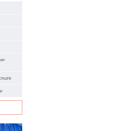
ыми
сяцев
ми