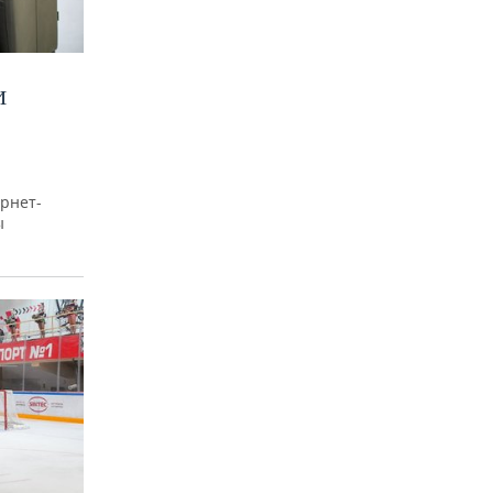
И
рнет-
ы