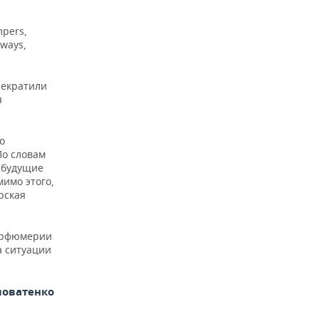
mpers,
lways,
рекратили
я
то
По словам
 будущие
мимо этого,
рская
парфюмерии
а ситуации
ловатенко