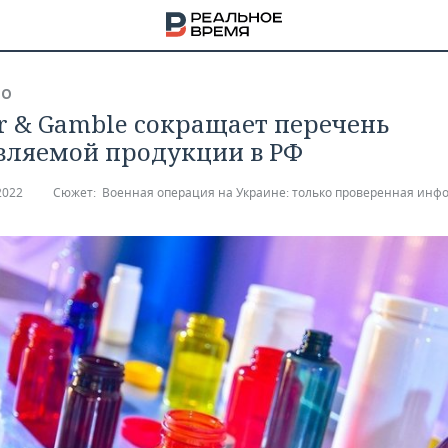
ВО
er & Gamble сокращает перечень
вляемой продукции в РФ
2022
Сюжет:
Военная операция на Украине: только проверенная инф
НА