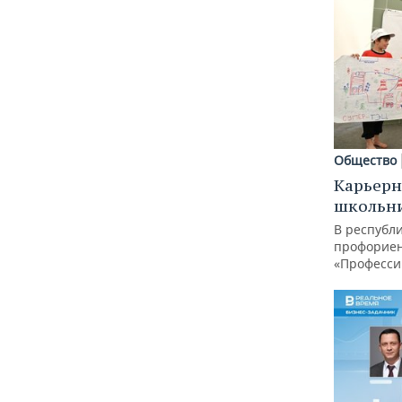
Общество
Карьерн
школьн
В республи
профорие
«Професси