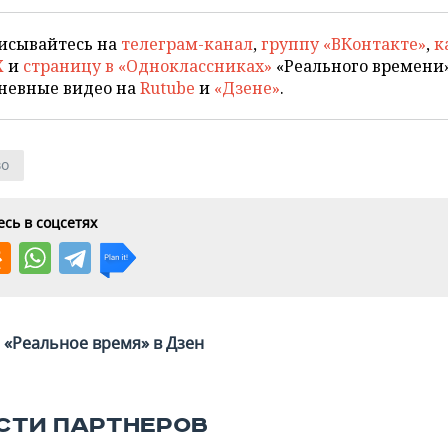
исывайтесь на
телеграм-канал
,
группу «ВКонтакте»
,
к
X
и
страницу в «Одноклассниках»
«Реального времени»
невные видео на
Rutube
и
«Дзене»
.
во
сь в соцсетях
«Реальное время» в Дзен
СТИ ПАРТНЕРОВ