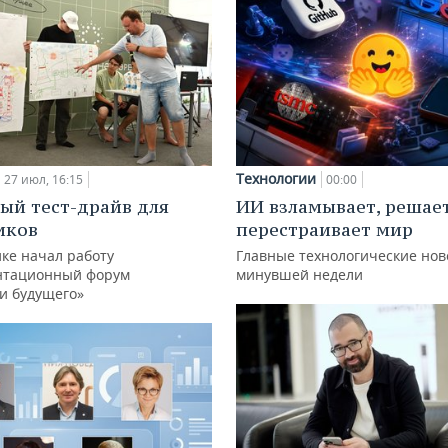
Технологии
27 июл, 16:15
00:00
ый тест-драйв для
ИИ взламывает, решае
иков
перестраивает мир
ке начал работу
Главные технологические нов
нтационный форум
минувшей недели
и будущего»