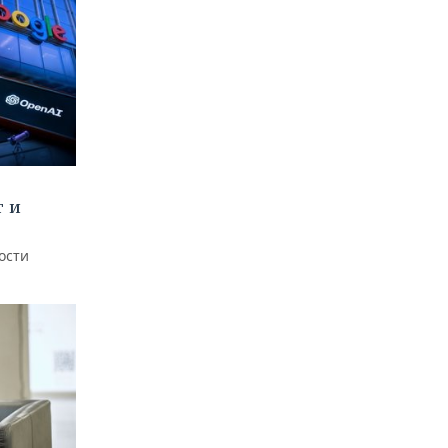
т и
ости