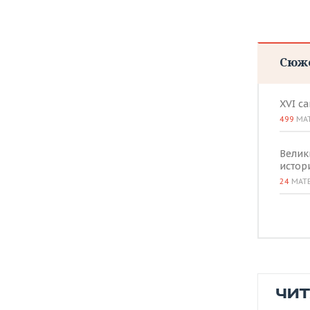
Сюж
XVI с
499
МА
Велик
истор
24
МАТ
ЧИ