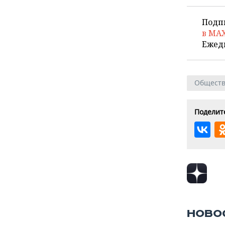
Подп
в MA
Ежед
Общест
Поделите
НОВО