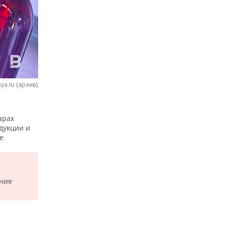
ya.ru (архив)
арах
дукции и
е.
ние