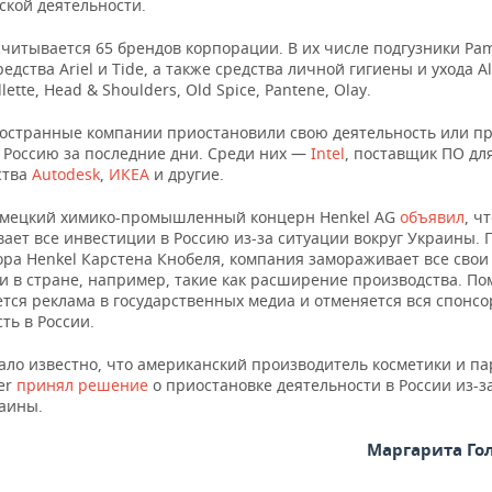
ской деятельности.
читывается 65 брендов корпорации. В их числе подгузники Pa
дства Ariel и Tide, а также средства личной гигиены и ухода A
lette, Head & Shoulders, Old Spice, Pantene, Olay.
остранные компании приостановили свою деятельность или п
в Россию за последние дни. Среди них —
Intel
, поставщик ПО дл
ства
Autodesk
,
ИКЕА
и другие.
емецкий химико-промышленный концерн Henkel AG
объявил
, ч
ает все инвестиции в Россию из-за ситуации вокруг Украины. 
ора Henkel Карстена Кнобеля, компания замораживает все свои
 в стране, например, такие как расширение производства. По
тся реклама в государственных медиа и отменяется вся спонсо
ть в России.
тало известно, что американский производитель косметики и 
er
принял решение
о приостановке деятельности в России из-з
раины.
Маргарита Го