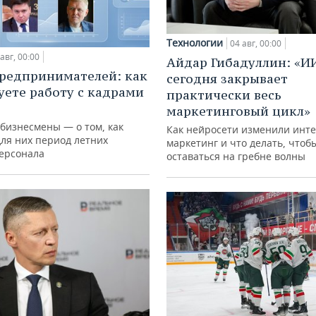
Технологии
04 авг, 00:00
авг, 00:00
Айдар Гибадуллин: «И
редпринимателей: как
сегодня закрывает
уете работу с кадрами
практически весь
маркетинговый цикл»
 бизнесмены — о том, как
Как нейросети изменили инте
для них период летних
маркетинг и что делать, чтоб
персонала
оставаться на гребне волны