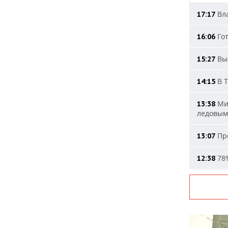
Вла
17:17
Гот
16:06
Выс
15:27
В Т
14:15
Мин
13:38
ледовым
Про
13:07
78%
12:38