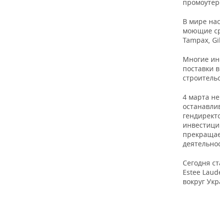
ВОДНЫЕ ВИДЫ СПОРТА
ОБРАЗОВАНИЕ
промоутер
В мире нас
ХОККЕЙ С МЯЧОМ
ПРОИСШЕСТВИЯ
моющие сре
Tampax, Gil
Многие ин
поставки 
строитель
4 марта н
останавлив
гендирект
инвестиции
прекращае
деятельнос
Сегодня с
Estee Laud
вокруг Ук