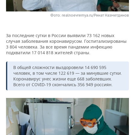
НЕФТЕХИМИЯ
РОЗНИЧНАЯ ТОРГОВЛЯ
НОВОСТИ ТЕХНОЛОГИЙ
МЕРОПРИЯТИЯ
НЕФТЬ
Фото: realnoevremya.ru/Ринат Назметдинов
ТРАНСПОРТ
IT
НОВОСТИ МЕРОПРИЯТИЙ
СПОРТ
ОПК
За последние сутки в России выявили 73 162 новых
УСЛУГИ
МЕДИА
ВЫЕЗДНАЯ РЕДАКЦИЯ
НОВОСТИ СПОРТА
ОБЩЕСТВО
случая заболевания коронавирусом. Госпитализированы
ЭНЕРГЕТИКА
3 804 человека. За все время пандемии инфекцию
ТЕЛЕКОММУНИКАЦИИ
БИЗНЕС-БРАНЧИ
ФУТБОЛ
НОВОСТИ ОБЩЕСТВА
подхватили 17 014 818 жителей страны.
ФОТОГАЛЕРЕЯ
ONLINE-КОНФЕРЕНЦИИ
ХОККЕЙ
ВЛАСТЬ
СЮЖЕТЫ
В общей сложности выздоровели 14 690 595
человек, в том числе 122 619 — за минувшие сутки.
Коронавирус унес жизни еще 668 заболевших.
ОТКРЫТАЯ ЛЕКЦИЯ
БАСКЕТБОЛ
ИНФРАСТРУКТУРА
СПРАВОЧНИК
Всего от COVID-19 скончались 356 949 россиян.
ВОЛЕЙБОЛ
ИСТОРИЯ
СПИСОК ПЕРСОН
ПОЛНАЯ ВЕРСИЯ
КИБЕРСПОРТ
КУЛЬТУРА
СПИСОК КОМПАНИЙ
ФИГУРНОЕ КАТАНИЕ
МЕДИЦИНА