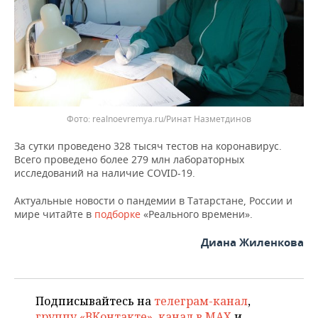
ВОДНЫЕ ВИДЫ СПОРТА
ОБРАЗОВАНИЕ
ХОККЕЙ С МЯЧОМ
ПРОИСШЕСТВИЯ
realnoevremya.ru/Ринат Назметдинов
За сутки проведено 328 тысяч тестов на коронавирус.
Всего проведено более 279 млн лабораторных
исследований на наличие COVID-19.
Актуальные новости о пандемии в Татарстане, России и
мире читайте в
подборке
«Реального времени».
Диана Жиленкова
Подписывайтесь на
телеграм-канал
,
группу «ВКонтакте»
,
канал в MAX
и