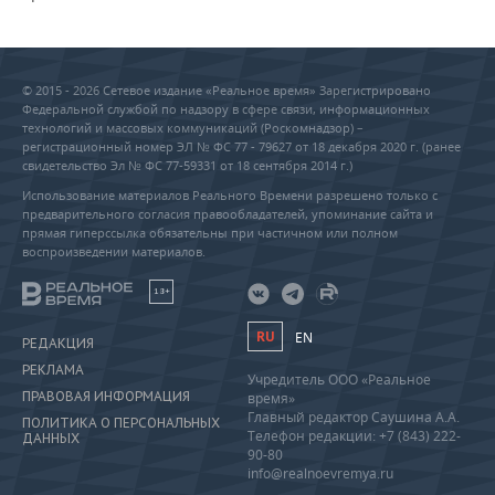
© 2015 - 2026 Сетевое издание «Реальное время» Зарегистрировано
Федеральной службой по надзору в сфере связи, информационных
технологий и массовых коммуникаций (Роскомнадзор) –
регистрационный номер ЭЛ № ФС 77 - 79627 от 18 декабря 2020 г. (ранее
свидетельство Эл № ФС 77-59331 от 18 сентября 2014 г.)
Использование материалов Реального Времени разрешено только с
предварительного согласия правообладателей, упоминание сайта и
прямая гиперссылка обязательны при частичном или полном
воспроизведении материалов.
18+
RU
EN
РЕДАКЦИЯ
РЕКЛАМА
Учредитель ООО «Реальное
ПРАВОВАЯ ИНФОРМАЦИЯ
время»
Главный редактор Саушина А.А.
ПОЛИТИКА О ПЕРСОНАЛЬНЫХ
Телефон редакции: +7 (843) 222-
ДАННЫХ
90-80
info@realnoevremya.ru