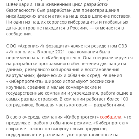
ВОДНЫЕ ВИДЫ СПОРТА
ОБРАЗОВАНИЕ
Швейцарии. Наш жизненный цикл разработки
безопасности был разработан для предотвращения
ХОККЕЙ С МЯЧОМ
ПРОИСШЕСТВИЯ
инсайдерских атак и атак на наш код в цепочке поставок.
Ни один из наших сервисов киберзащиты и глобальных
дата-центров не находится в России», — отмечается в
сообщении.
ООО «Акронис-Инфозащита» является резидентом ОЭЗ
«Иннополис». В конце 2021 года компания была
переименована в «Киберпротект». Она специализируется
на разработке программного обеспечения для защиты
данных, резервного копирования и восстановления
виртуальных, физических и облачных сред. Решения
«Киберпротекта» широко используют российские
крупные, средние и малые коммерческие и
государственные компании и учреждения, работающие в
самых разных отраслях. В компании работает более 100
сотрудников, большая часть которых — разработчики.
В свою очередь компания «Киберпротект»
сообщила
, что
продолжает работу в обычном режиме. «Киберпротект»
сохраняет планы по выпуску новых продуктов,
поддерживает и развивает уже представленные на