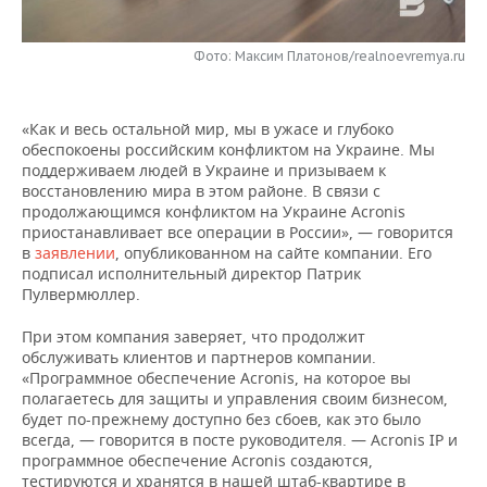
НЕФТЕХИМИЯ
РОЗНИЧНАЯ ТОРГОВЛЯ
НОВОСТИ ТЕХНОЛОГИЙ
МЕРОПРИЯТИЯ
НЕФТЬ
Фото: Максим Платонов/realnoevremya.ru
ТРАНСПОРТ
IT
НОВОСТИ МЕРОПРИЯТИЙ
СПОРТ
ОПК
«Как и весь остальной мир, мы в ужасе и глубоко
УСЛУГИ
МЕДИА
ВЫЕЗДНАЯ РЕДАКЦИЯ
НОВОСТИ СПОРТА
ОБЩЕСТВО
обеспокоены российским конфликтом на Украине. Мы
ЭНЕРГЕТИКА
поддерживаем людей в Украине и призываем к
ТЕЛЕКОММУНИКАЦИИ
БИЗНЕС-БРАНЧИ
ФУТБОЛ
НОВОСТИ ОБЩЕСТВА
восстановлению мира в этом районе. В связи с
ФОТОГАЛЕРЕЯ
продолжающимся конфликтом на Украине Acronis
приостанавливает все операции в России», — говорится
ONLINE-КОНФЕРЕНЦИИ
ХОККЕЙ
ВЛАСТЬ
СЮЖЕТЫ
в
заявлении
, опубликованном на сайте компании. Его
подписал исполнительный директор Патрик
ОТКРЫТАЯ ЛЕКЦИЯ
БАСКЕТБОЛ
ИНФРАСТРУКТУРА
СПРАВОЧНИК
Пулвермюллер.
При этом компания заверяет, что продолжит
ВОЛЕЙБОЛ
ИСТОРИЯ
СПИСОК ПЕРСОН
ПОЛНАЯ ВЕРСИЯ
обслуживать клиентов и партнеров компании.
«Программное обеспечение Acronis, на которое вы
КИБЕРСПОРТ
КУЛЬТУРА
СПИСОК КОМПАНИЙ
полагаетесь для защиты и управления своим бизнесом,
будет по-прежнему доступно без сбоев, как это было
всегда, — говорится в посте руководителя. — Acronis IP и
ФИГУРНОЕ КАТАНИЕ
МЕДИЦИНА
программное обеспечение Acronis создаются,
тестируются и хранятся в нашей штаб-квартире в